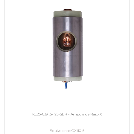
KL25-0.6/1.5-125-SBR - Ampola de Raio-X
Equivalente
OX110-5