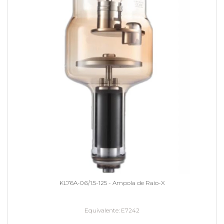
KL76A-0.6/1.5-125 - Ampola de Raio-X
Equivalente
E7242