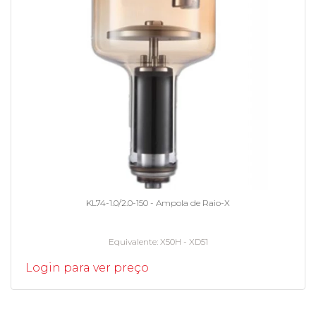
KL74-1.0/2.0-150 - Ampola de Raio-X
Equivalente
X50H - XD51
Login para ver preço