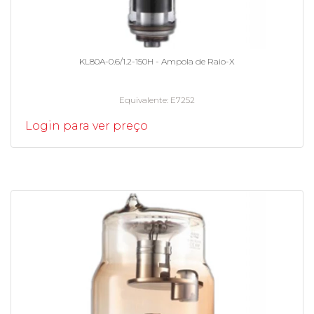
KL80A-0.6/1.2-150H - Ampola de Raio-X
Equivalente
E7252
Login para ver preço