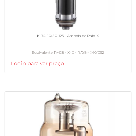
KL74-1.0/2.0-125 - Ampola de Raio-X
Equivalente
RAD8 - X40 - RAY8 - X40/C52
Login para ver preço