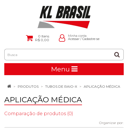
0
Itens
Minha conta
Acessar
/
Cadastre-se
R$ 0,00
Menu
PRODUTOS
TUBOS DE RAIO-X
APLICAÇÃO MÉDICA
APLICAÇÃO MÉDICA
Comparação de produtos (0)
Organizar por: