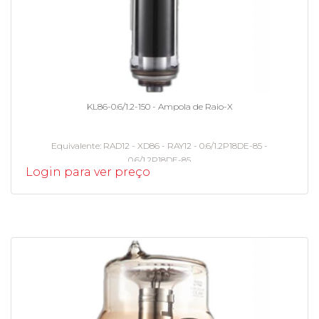
KL86-0.6/1.2-150 - Ampola de Raio-X
Equivalente
RAD12 - XD86 - RAY12 - 0.6/1.2P18DE-85 -
0.6/1.2P18DE-85
Login para ver preço