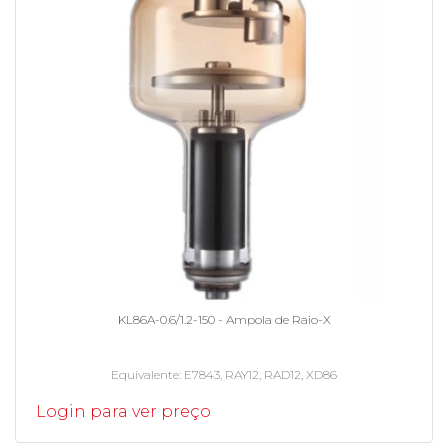
KL86A-0.6/1.2-150 - Ampola de Raio-X
Equivalente
E7843, RAY12, RAD12, XD86
Login para ver preço