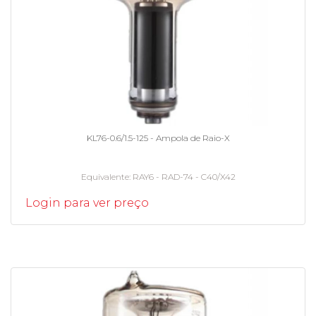
KL76-0.6/1.5-125 - Ampola de Raio-X
Equivalente
RAY6 - RAD-74 - C40/X42
Login para ver preço