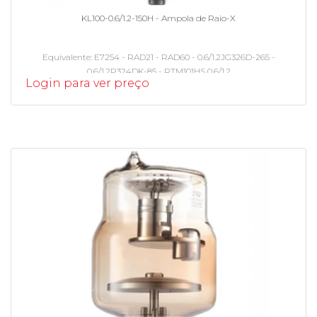
KL100-0.6/1.2-150H - Ampola de Raio-X
Equivalente
E7254 - RAD21 - RAD60 - 0.6/1.2JG326D-265 -
0.6/1.2P324DK-85 - RTM101HS 0.6/1.2
Login para ver preço