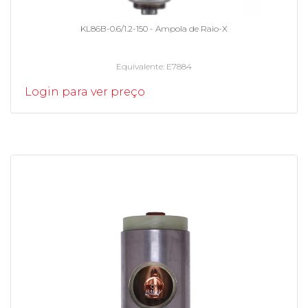
KL86B-0.6/1.2-150 - Ampola de Raio-X
Equivalente
E7884
Login para ver preço