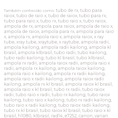
tubo de rx, tubo para
Também conhecido como:
raiox, tubo de raio x, tubo de raiox, tubo para rx,
tubo para raio x, tubo rx, tubo raio x, tubo raiox,
ampola de rx, ampola para raiox, ampola de raio x,
ampola de raiox, ampola para rx, ampola para raio
x, ampola rx, ampola raio x, ampola raiox, x ray
tube, xray tube, xraytube, x raytube, ampola radii,
ampola kailong, ampola radii kailong, ampola kl
brasil, ampola klbrasil, tubo radii, tubo kailong,
tubo radii kailong, tubo kl brasil, tubo klbrasil,
ampola rx radii, ampola raiox radii, ampola raio x
radii, ampola rx kailong, ampola raiox kailong,
ampola raio x kailong, ampola rx radii kailong,
ampola raio x radii kailong, ampola raiox radii
kailong, ampola rx kl brasil, ampola raiox kl brasil,
ampola raio x kl brasil, tubo rx radii, tubo raiox
radii, tubo raio x radii, tubo rx kailong, tubo raiox
kailong, tubo raio x kailong, tubo rx radii kailong,
tubo raio x radii kailong, tubo raiox radii kailong,
tubo rx kl brasil, tubo raiox kl brasil, tubo raio x kl
brasil, h1080, klbrasil, rad14, e7252, canon, varian