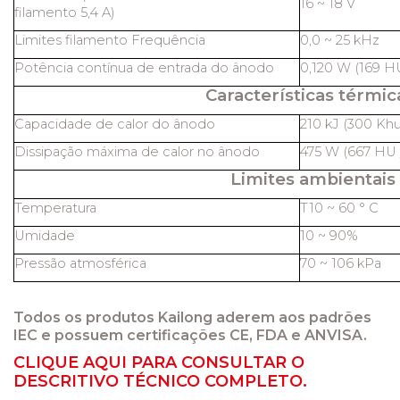
16 ~ 18 V
filamento 5,4 A)
Limites filamento Frequência
0,0 ~ 25 kHz
Potência contínua de entrada do ânodo
0,120 W (169 HU
Características térmic
Capacidade de calor do ânodo
210 kJ (300 Khu
Dissipação máxima de calor no ânodo
475 W (667 HU /
Limites ambientais
Temperatura
T10 ~ 60 ° C
Umidade
10 ~ 90%
Pressão atmosférica
70 ~ 106 kPa
Todos os produtos Kailong aderem aos padrões
IEC e possuem certificações CE, FDA e ANVISA.
CLIQUE AQUI PARA CONSULTAR O
DESCRITIVO TÉCNICO COMPLETO.