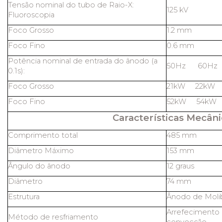
Tensão nominal do tubo de Raio-X:
125 kV
Fluoroscopia
Foco Grosso
1.2 mm
Foco Fino
0.6 mm
Potência nominal de entrada do ânodo (a
50Hz 60Hz
0.1s):
Foco Grosso
21kW 22kW
Foco Fino
52kW 54kW
Características Mecâni
Comprimento total
485 mm
Diâmetro Máximo
153 mm
Ângulo do ânodo
12 graus
Diâmetro
74 mm
Estrutura
Ânodo de Molib
Arrefecimento 
Método de resfriamento