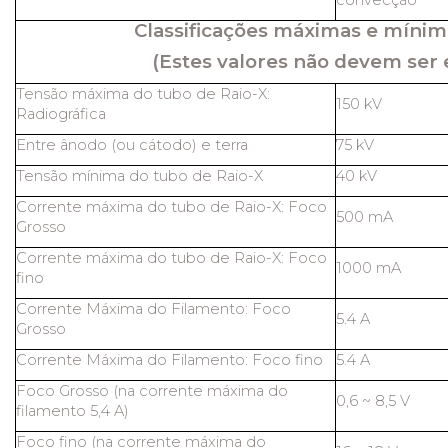
convecção
Classificações máximas e mínim
(Estes valores não devem ser 
Tensão máxima do tubo de Raio-X:
150 kV
Radiográfica
Entre ânodo (ou cátodo) e terra
75 kV
Tensão mínima do tubo de Raio-X
40 kV
Corrente máxima do tubo de Raio-X: Foco
500 mA
Grosso
Corrente máxima do tubo de Raio-X: Foco
1000 mA
fino
Corrente Máxima do Filamento: Foco
5.4 A
Grosso
Corrente Máxima do Filamento: Foco fino
5.4 A
Foco Grosso (na corrente máxima do
0,6 ~ 8,5 V
filamento 5,4 A)
Foco fino (na corrente máxima do