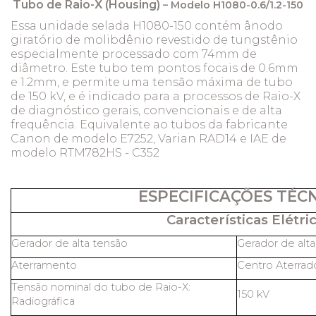
Tubo de Raio-X (Housing)
– Modelo H1080-0.6/1.2-150
Essa unidade selada H1080-150 contém ânodo
giratório de molibdênio revestido de tungstênio
especialmente processado com 74mm de
diâmetro. Este tubo tem pontos focais de 0.6mm
e 1.2mm, e permite uma tensão máxima de tubo
de 150 kV, e é indicado para a processos de Raio-X
de diagnóstico gerais, convencionais e de alta
frequência. Equivalente ao tubos da fabricante
Canon de modelo E7252, Varian RAD14 e IAE de
modelo RTM782HS - C352
ESPECIFICAÇÕES TÉC
Características Elétric
Gerador de alta tensão
Gerador de alt
Aterramento
Centro Aterrad
Tensão nominal do tubo de Raio-X:
150 kV
Radiográfica