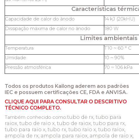
Características térmic
Capacidade de calor do ânodo
14 kJ (20kHU)
Dissipação máxima de calor no ânodo
180 W
Limites ambientais
Temperatura
T10 ~ 60 ° C
Umidade
10 ~ 90%
Pressão atmosférica
70 ~ 106 kPa
Todos os produtos Kailong aderem aos padrões
IEC e possuem certificações CE, FDA e ANVISA.
CLIQUE AQUI PARA CONSULTAR O DESCRITIVO
TÉCNICO COMPLETO.
tubo de rx, tubo para
Também conhecido como:
raiox, tubo de raio x, tubo de raiox, tubo para rx,
tubo para raio x, tubo rx, tubo raio x, tubo raiox,
ampola de rx, ampola para raiox, ampola de raio x,