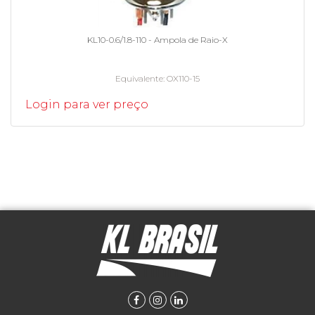
KL10-0.6/1.8-110 - Ampola de Raio-X
Equivalente
OX110-15
Login para ver preço