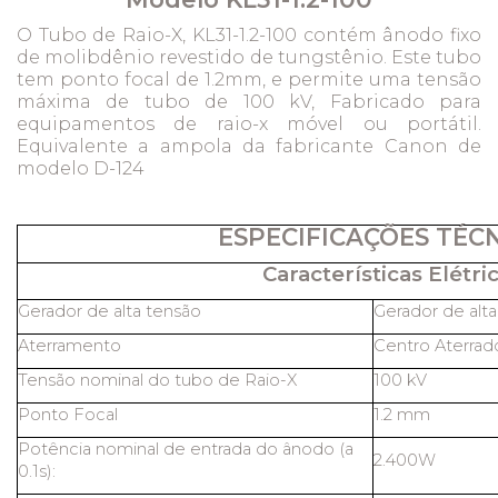
O Tubo de Raio-X, KL31-1.2-100 contém ânodo fixo
de molibdênio revestido de tungstênio. Este tubo
tem ponto focal de 1.2mm, e permite uma tensão
máxima de tubo de 100 kV, Fabricado para
equipamentos de raio-x móvel ou portátil.
Equivalente a ampola da fabricante Canon de
modelo D-124
ESPECIFICAÇÕES TÉC
Características Elétric
Gerador de alta tensão
Gerador de alt
Aterramento
Centro Aterrad
Tensão nominal do tubo de Raio-X
100 kV
Ponto Focal
1.2 mm
Potência nominal de entrada do ânodo (a
2.400W
0.1s):