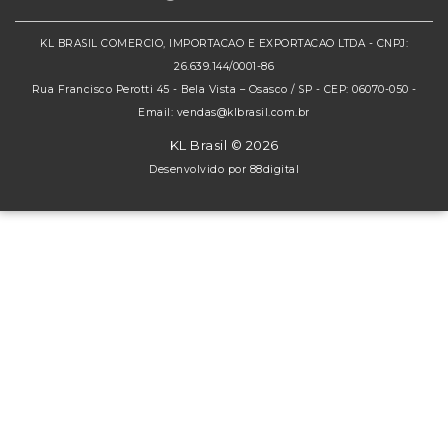
KL BRASIL COMERCIO, IMPORTACAO E EXPORTACAO LTDA - CNPJ:
26.639.144/0001-86
Rua Francisco Perotti 45 - Bela Vista – Osasco / SP - CEP: 06070-050 -
Email: vendas@klbrasil.com.br
KL Brasil © 2026
Desenvolvido por
88digital