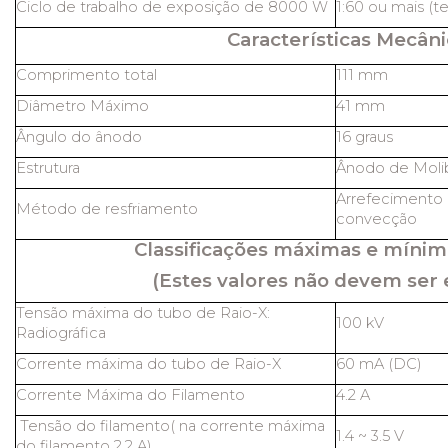
Ciclo de trabalho de exposição de 8000 W
1:60 ou mais (t
Características Mecâni
Comprimento total
111 mm
Diâmetro Máximo
41 mm
Ângulo do ânodo
16 graus
Estrutura
Ânodo de Molib
Arrefecimento 
Método de resfriamento
convecção
Classificações máximas e mínim
(Estes valores não devem ser 
Tensão máxima do tubo de Raio-X:
100 kV
Radiográfica
Corrente máxima do tubo de Raio-X
60 mA (DC)
Corrente Máxima do Filamento
4.2 A
Tensão do filamento( na corrente máxima
1.4 ~ 3.5 V
do filamento 2,2 A)