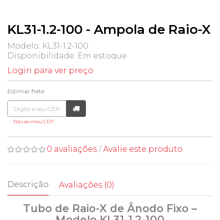
KL31-1.2-100 - Ampola de Raio-X
Modelo: KL31-1.2-100
Disponibilidade:
Em estoque
Login para ver preço
Estimar frete
Não sei meu CEP
0 avaliações
/
Avalie este produto
Descrição
Avaliações (0)
Tubo de Raio-X de Ânodo Fixo –
Modelo KL31-1.2-100