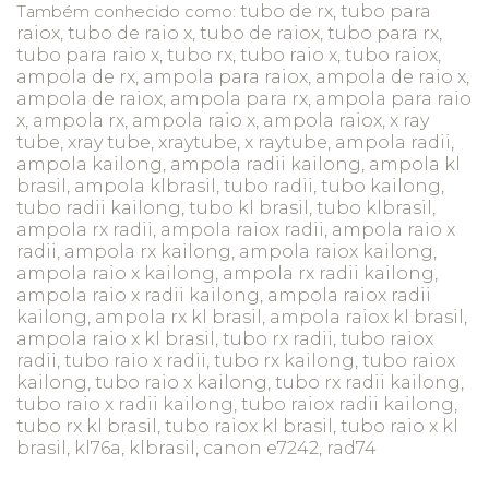
tubo de rx, tubo para
Também conhecido como:
raiox, tubo de raio x, tubo de raiox, tubo para rx,
tubo para raio x, tubo rx, tubo raio x, tubo raiox,
ampola de rx, ampola para raiox, ampola de raio x,
ampola de raiox, ampola para rx, ampola para raio
x, ampola rx, ampola raio x, ampola raiox, x ray
tube, xray tube, xraytube, x raytube, ampola radii,
ampola kailong, ampola radii kailong, ampola kl
brasil, ampola klbrasil, tubo radii, tubo kailong,
tubo radii kailong, tubo kl brasil, tubo klbrasil,
ampola rx radii, ampola raiox radii, ampola raio x
radii, ampola rx kailong, ampola raiox kailong,
ampola raio x kailong, ampola rx radii kailong,
ampola raio x radii kailong, ampola raiox radii
kailong, ampola rx kl brasil, ampola raiox kl brasil,
ampola raio x kl brasil, tubo rx radii, tubo raiox
radii, tubo raio x radii, tubo rx kailong, tubo raiox
kailong, tubo raio x kailong, tubo rx radii kailong,
tubo raio x radii kailong, tubo raiox radii kailong,
tubo rx kl brasil, tubo raiox kl brasil, tubo raio x kl
brasil, kl76a, klbrasil, canon e7242, rad74