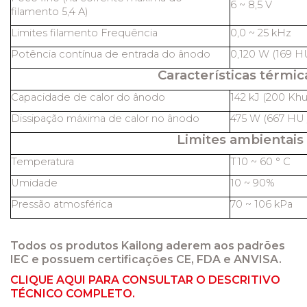
6 ~ 8,5 V
filamento 5,4 A)
Limites filamento Frequência
0,0 ~ 25 kHz
Potência contínua de entrada do ânodo
0,120 W (169 HU
Características térmic
Capacidade de calor do ânodo
142 kJ (200 Khu
Dissipação máxima de calor no ânodo
475 W (667 HU /
Limites ambientais
Temperatura
T10 ~ 60 ° C
Umidade
10 ~ 90%
Pressão atmosférica
70 ~ 106 kPa
Todos os produtos Kailong aderem aos padrões
IEC e possuem certificações CE, FDA e ANVISA.
CLIQUE AQUI PARA CONSULTAR O DESCRITIVO
TÉCNICO COMPLETO.