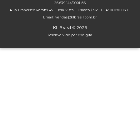
26.639.144/0001-86
Rua Francisco Perotti 45 - Bela Vista – Osasco / SP - CEP: 06070-050 -
Email: vendas@klbrasil.com.br
KL Brasil © 2026
Desenvolvido por
88digital