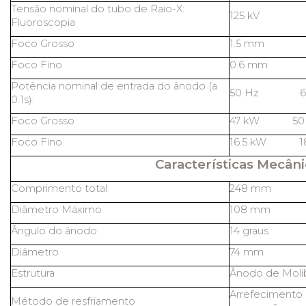
Tensão nominal do tubo de Raio-X:
125 kV
Fluoroscopia
Foco Grosso
1.5 mm
Foco Fino
0.6 mm
Potência nominal de entrada do ânodo (a
50 Hz 60
0.1s):
Foco Grosso
47 kW 50
Foco Fino
16.5 kW 1
Características Mecâni
Comprimento total
248 mm
Diâmetro Máximo
108 mm
Ângulo do ânodo
14 graus
Diâmetro
74 mm
Estrutura
Ânodo de Molib
Arrefecimento 
Método de resfriamento