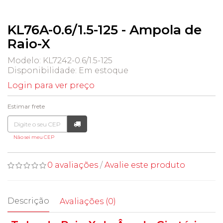
KL76A-0.6/1.5-125 - Ampola de
Raio-X
Modelo: KL7242-0.6/1.5-125
Disponibilidade:
Em estoque
Login para ver preço
Estimar frete
Não sei meu CEP
0 avaliações
/
Avalie este produto
Descrição
Avaliações (0)