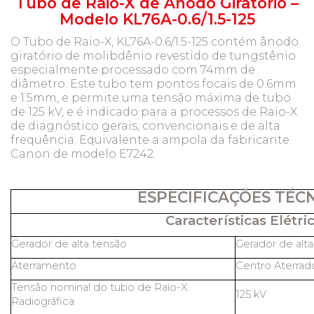
Tubo de Raio-X de Ânodo Giratório –
Modelo KL76A-0.6/1.5-125
O Tubo de Raio-X, KL76A-0.6/1.5-125 contém ânodo
giratório de molibdênio revestido de tungstênio
especialmente processado com 74mm de
diâmetro. Este tubo tem pontos focais de 0.6mm
e 1.5mm, e permite uma tensão máxima de tubo
de 125 kV, e é indicado para a processos de Raio-X
de diagnóstico gerais, convencionais e de alta
frequência. Equivalente a ampola da fabricante
Canon de modelo E7242.
ESPECIFICAÇÕES TÉC
Características Elétric
Gerador de alta tensão
Gerador de alt
Aterramento
Centro Aterrad
Tensão nominal do tubo de Raio-X:
125 kV
Radiográfica