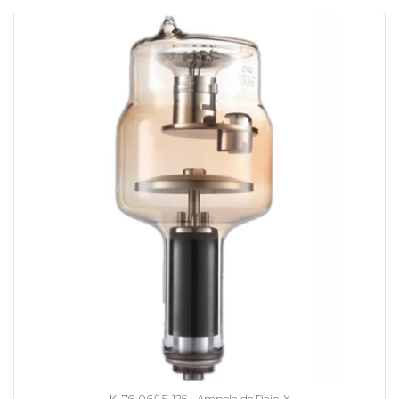
KL76-0.6/1.5-125 - Ampola de Raio-X