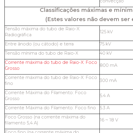
convecção
Classificações máximas e mínim
(Estes valores não devem ser 
Tensão máxima do tubo de Raio-X:
125 kV
Radiográfica
Entre ânodo (ou cátodo) e terra
75 kV
Tensão mínima do tubo de Raio-X
40 kV
Corrente máxima do tubo de Raio-X: Foco
800 mA
Grosso
Corrente máxima do tubo de Raio-X: Foco
300 mA
fino
Corrente Máxima do Filamento: Foco
5.4 A
Grosso
Corrente Máxima do Filamento: Foco fino
5.3 A
Foco Grosso (na corrente máxima do
16 ~ 18 V
filamento 5,4 A)
Foco fino (na corrente máxima do