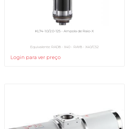
KL74-1.0/2.0-125 - Ampola de Raio-X
Equivalente
RAD8 - X40 - RAY8 - X40/C52
Login para ver preço