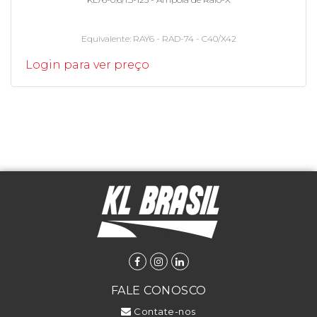
Equivalente
RAY6 - RAD-74 - C40/X42
Login para ver preço
FALE CONOSCO
Contate-nos