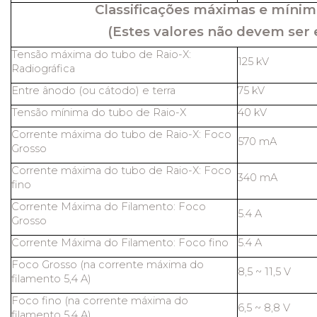
Classificações máximas e mínim
(Estes valores não devem ser 
Tensão máxima do tubo de Raio-X:
125 kV
Radiográfica
Entre ânodo (ou cátodo) e terra
75 kV
Tensão mínima do tubo de Raio-X
40 kV
Corrente máxima do tubo de Raio-X: Foco
570 mA
Grosso
Corrente máxima do tubo de Raio-X: Foco
340 mA
fino
Corrente Máxima do Filamento: Foco
5.4 A
Grosso
Corrente Máxima do Filamento: Foco fino
5.4 A
Foco Grosso (na corrente máxima do
8,5 ~ 11,5 V
filamento 5,4 A)
Foco fino (na corrente máxima do
6,5 ~ 8,8 V
filamento 5,4 A)