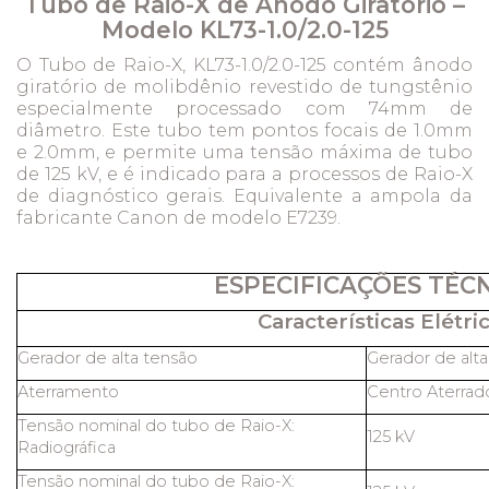
Tubo de Raio-X de Ânodo Giratório –
Modelo KL73-1.0/2.0-125
O Tubo de Raio-X, KL73-1.0/2.0-125 contém ânodo
giratório de molibdênio revestido de tungstênio
especialmente processado com 74mm de
diâmetro. Este tubo tem pontos focais de 1.0mm
e 2.0mm, e permite uma tensão máxima de tubo
de 125 kV, e é indicado para a processos de Raio-X
de diagnóstico gerais. Equivalente a ampola da
fabricante Canon de modelo E7239.
ESPECIFICAÇÕES TÉC
Características Elétric
Gerador de alta tensão
Gerador de alt
Aterramento
Centro Aterrad
Tensão nominal do tubo de Raio-X:
125 kV
Radiográfica
Tensão nominal do tubo de Raio-X: