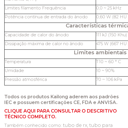
Limites filamento Frequência
0,0 ~ 25 kHz
Potência contínua de entrada do ânodo
0,60 W (82 HU /
Características térmic
Capacidade de calor do ânodo
111 kJ (150 Khu)
Dissipação máxima de calor no ânodo
475 W (667 HU /
Limites ambientais
Temperatura
T10 ~ 60 ° C
Umidade
10 ~ 90%
Pressão atmosférica
70 ~ 106 kPa
Todos os produtos Kailong aderem aos padrões
IEC e possuem certificações CE, FDA e ANVISA.
CLIQUE AQUI PARA CONSULTAR O DESCRITIVO
TÉCNICO COMPLETO.
tubo de rx, tubo para
Também conhecido como: