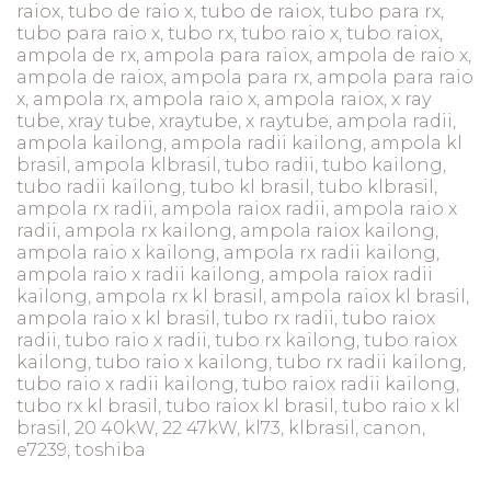
raiox, tubo de raio x, tubo de raiox, tubo para rx,
tubo para raio x, tubo rx, tubo raio x, tubo raiox,
ampola de rx, ampola para raiox, ampola de raio x,
ampola de raiox, ampola para rx, ampola para raio
x, ampola rx, ampola raio x, ampola raiox, x ray
tube, xray tube, xraytube, x raytube, ampola radii,
ampola kailong, ampola radii kailong, ampola kl
brasil, ampola klbrasil, tubo radii, tubo kailong,
tubo radii kailong, tubo kl brasil, tubo klbrasil,
ampola rx radii, ampola raiox radii, ampola raio x
radii, ampola rx kailong, ampola raiox kailong,
ampola raio x kailong, ampola rx radii kailong,
ampola raio x radii kailong, ampola raiox radii
kailong, ampola rx kl brasil, ampola raiox kl brasil,
ampola raio x kl brasil, tubo rx radii, tubo raiox
radii, tubo raio x radii, tubo rx kailong, tubo raiox
kailong, tubo raio x kailong, tubo rx radii kailong,
tubo raio x radii kailong, tubo raiox radii kailong,
tubo rx kl brasil, tubo raiox kl brasil, tubo raio x kl
brasil, 20 40kW, 22 47kW, kl73, klbrasil, canon,
e7239, toshiba