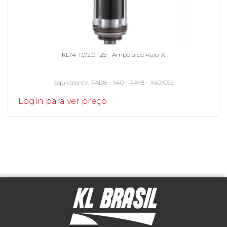
KL74-1.0/2.0-125 - Ampola de Raio-X
Equivalente
RAD8 - X40 - RAY8 - X40/C52
Login para ver preço