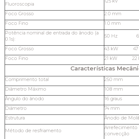
125 kV
Fluoroscopia
Foco Grosso
2.0 mm
Foco Fino
1.0 mm
Potência nominal de entrada do ânodo (a
50 Hz 60
0.1s):
Foco Grosso
43 kW 47
Foco Fino
21 kW 22 
Características Mecâni
Comprimento total
250 mm
Diâmetro Máximo
108 mm
Ângulo do ânodo
16 graus
Diâmetro
74 mm
Estrutura
Ânodo de Molib
Arrefecimento 
Método de resfriamento
convecção