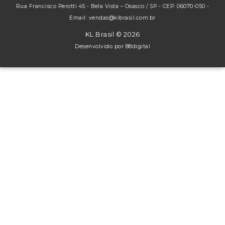
Rua Francisco Perotti 45 - Bela Vista – Osasco / SP - CEP: 06070-050 -
Email: vendas@klbrasil.com.br
KL Brasil © 2026
Desenvolvido por
88digital