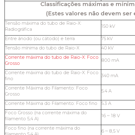
Classificações máximas e mínim
(Estes valores não devem ser 
Tensão máxima do tubo de Raio-X:
150 kV
Radiográfica
Entre ânodo (ou cátodo) e terra
75 kV
Tensão mínima do tubo de Raio-X
40 kV
Corrente máxima do tubo de Raio-X: Foco
800 mA
Grosso
Corrente máxima do tubo de Raio-X: Foco
340 mA
fino
Corrente Máxima do Filamento: Foco
5.4 A
Grosso
Corrente Máxima do Filamento: Foco fino
5.3 A
Foco Grosso (na corrente máxima do
16 ~ 18 V
filamento 5,4 A)
Foco fino (na corrente máxima do
6 ~ 8,5 V
filamento 5,4 A)