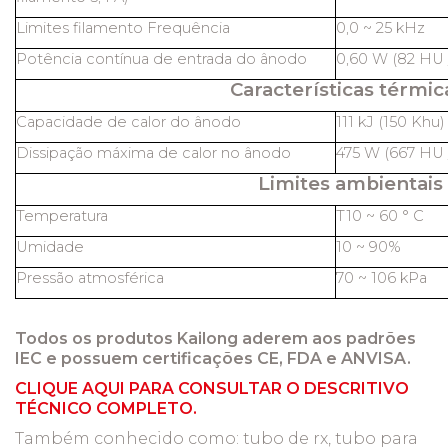
Limites filamento Frequência
0,0 ~ 25 kHz
Potência contínua de entrada do ânodo
0,60 W (82 HU /
Características térmic
Capacidade de calor do ânodo
111 kJ (150 Khu)
Dissipação máxima de calor no ânodo
475 W (667 HU /
Limites ambientais
Temperatura
T10 ~ 60 ° C
Umidade
10 ~ 90%
Pressão atmosférica
70 ~ 106 kPa
Todos os produtos Kailong aderem aos padrões
IEC e possuem certificações CE, FDA e ANVISA.
CLIQUE AQUI PARA CONSULTAR O DESCRITIVO
TÉCNICO COMPLETO.
Também conhecido como:
tubo de rx, tubo para