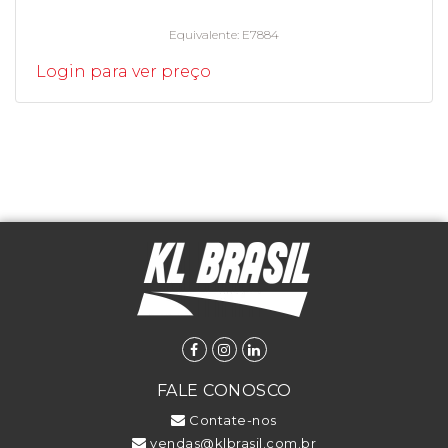
Equivalente
E7884
Login para ver preço
FALE CONOSCO
Contate-nos
vendas@klbrasil.com.br