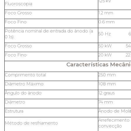
125 kV
Fluoroscopia
Foco Grosso
1.2 mm
Foco Fino
0.6 mm
Potência nominal de entrada do ânodo (a
50 Hz 60
0.1s):
Foco Grosso
50 kW 54
Foco Fino
20 kW 22
Características Mecâni
Comprimento total
250 mm
Diâmetro Máximo
108 mm
Ângulo do ânodo
12 graus
Diâmetro
74 mm
Estrutura
Ânodo de Molib
Arrefecimento 
Método de resfriamento
convecção