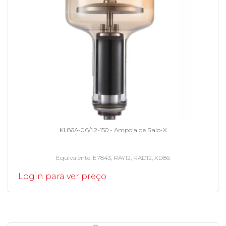
KL86A-0.6/1.2-150 - Ampola de Raio-X
Equivalente
E7843, RAY12, RAD12, XD86
Login para ver preço