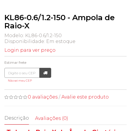
KL86-0.6/1.2-150 - Ampola de
Raio-X
Modelo: KL86-0.6/1.2-150
Disponibilidade:
Em estoque
Login para ver preço
Estimar frete
Não sei meu CEP
0 avaliações
/
Avalie este produto
Descrição
Avaliações (0)