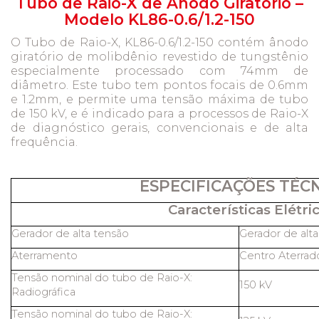
Tubo de Raio-X de Ânodo Giratório –
Modelo KL86-0.6/1.2-150
O Tubo de Raio-X, KL86-0.6/1.2-150 contém ânodo
giratório de molibdênio revestido de tungstênio
especialmente processado com 74mm de
diâmetro. Este tubo tem pontos focais de 0.6mm
e 1.2mm, e permite uma tensão máxima de tubo
de 150 kV, e é indicado para a processos de Raio-X
de diagnóstico gerais, convencionais e de alta
frequência.
ESPECIFICAÇÕES TÉC
Características Elétric
Gerador de alta tensão
Gerador de alt
Aterramento
Centro Aterrad
Tensão nominal do tubo de Raio-X:
150 kV
Radiográfica
Tensão nominal do tubo de Raio-X: