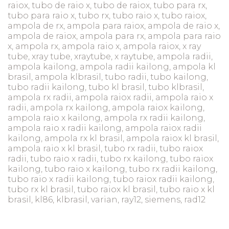
raiox, tubo de raio x, tubo de raiox, tubo para rx,
tubo para raio x, tubo rx, tubo raio x, tubo raiox,
ampola de rx, ampola para raiox, ampola de raio x,
ampola de raiox, ampola para rx, ampola para raio
x, ampola rx, ampola raio x, ampola raiox, x ray
tube, xray tube, xraytube, x raytube, ampola radii,
ampola kailong, ampola radii kailong, ampola kl
brasil, ampola klbrasil, tubo radii, tubo kailong,
tubo radii kailong, tubo kl brasil, tubo klbrasil,
ampola rx radii, ampola raiox radii, ampola raio x
radii, ampola rx kailong, ampola raiox kailong,
ampola raio x kailong, ampola rx radii kailong,
ampola raio x radii kailong, ampola raiox radii
kailong, ampola rx kl brasil, ampola raiox kl brasil,
ampola raio x kl brasil, tubo rx radii, tubo raiox
radii, tubo raio x radii, tubo rx kailong, tubo raiox
kailong, tubo raio x kailong, tubo rx radii kailong,
tubo raio x radii kailong, tubo raiox radii kailong,
tubo rx kl brasil, tubo raiox kl brasil, tubo raio x kl
brasil, kl86, klbrasil, varian, ray12, siemens, rad12