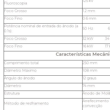
125 kV
Fluoroscopia
Foco Grosso
1.2 mm
Foco Fino
0.6 mm
Potência nominal de entrada do ânodo (a
50 Hz 60
0.1s):
Foco Grosso
32 kW 34
Foco Fino
16 kW 17 
Características Mecâni
Comprimento total
250 mm
Diâmetro Máximo
108 mm
Ângulo do ânodo
12 graus
Diâmetro
74 mm
Estrutura
Ânodo de Molib
Arrefecimento 
Método de resfriamento
convecção