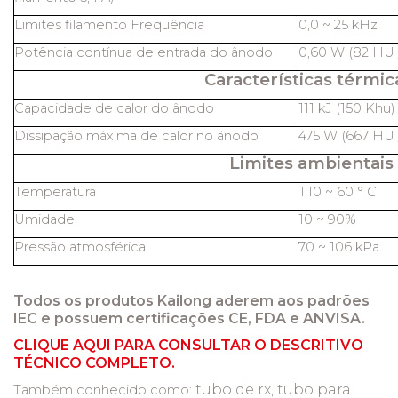
Limites filamento Frequência
0,0 ~ 25 kHz
Potência contínua de entrada do ânodo
0,60 W (82 HU /
Características térmic
Capacidade de calor do ânodo
111 kJ (150 Khu)
Dissipação máxima de calor no ânodo
475 W (667 HU /
Limites ambientais
Temperatura
T10 ~ 60 ° C
Umidade
10 ~ 90%
Pressão atmosférica
70 ~ 106 kPa
Todos os produtos Kailong aderem aos padrões
IEC e possuem certificações CE, FDA e ANVISA.
CLIQUE AQUI PARA CONSULTAR O DESCRITIVO
TÉCNICO COMPLETO.
tubo de rx, tubo para
Também conhecido como: