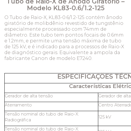
Tubo de Raio-X de Ânodo Giratório –
Modelo KL83-0.6/1.2-125
O Tubo de Raio-X, KL83-0.6/1.2-125 contém ânodo
giratório de molibdênio revestido de tungstênio
especialmente processado com 74mm de
diâmetro. Este tubo tem pontos focais de 0.6mm
e 1.2mm, e permite uma tensão máxima de tubo
de 125 kV, e é indicado para a processos de Raio-X
de diagnóstico gerais. Equivalente a ampola da
fabricante Canon de modelo E7240.
ESPECIFICAÇÕES TÉC
Características Elétric
Gerador de alta tensão
Gerador de alt
Aterramento
Centro Aterrad
Tensão nominal do tubo de Raio-X:
125 kV
Radiográfica
Tensão nominal do tubo de Raio-X: