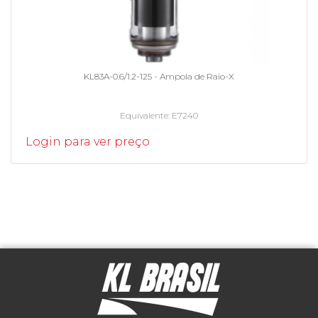
KL83A-0.6/1.2-125 - Ampola de Raio-X
Equivalente
E7240
Login para ver preço