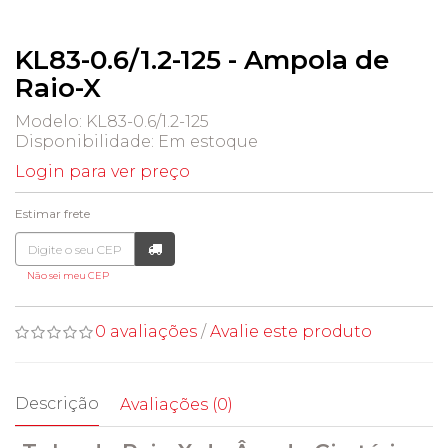
KL83-0.6/1.2-125 - Ampola de
Raio-X
Modelo: KL83-0.6/1.2-125
Disponibilidade:
Em estoque
Login para ver preço
Estimar frete
Não sei meu CEP
0 avaliações
/
Avalie este produto
Descrição
Avaliações (0)