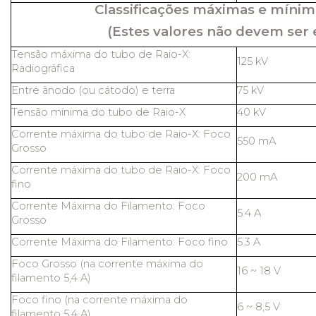
Classificações máximas e mínim
(Estes valores não devem ser 
Tensão máxima do tubo de Raio-X:
125 kV
Radiográfica
Entre ânodo (ou cátodo) e terra
75 kV
Tensão mínima do tubo de Raio-X
40 kV
Corrente máxima do tubo de Raio-X: Foco
550 mA
Grosso
Corrente máxima do tubo de Raio-X: Foco
200 mA
fino
Corrente Máxima do Filamento: Foco
5.4 A
Grosso
Corrente Máxima do Filamento: Foco fino
5.3 A
Foco Grosso (na corrente máxima do
16 ~ 18 V
filamento 5,4 A)
Foco fino (na corrente máxima do
6 ~ 8,5 V
filamento 5,4 A)