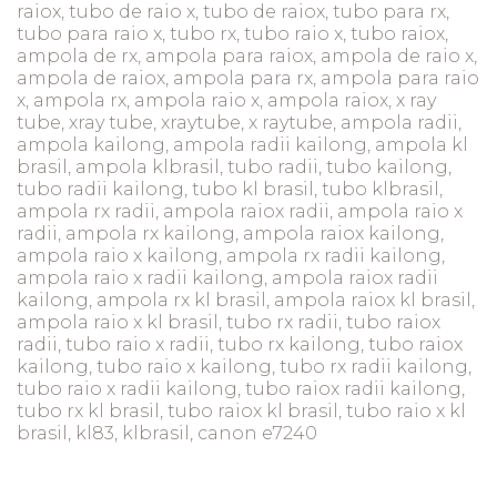
raiox, tubo de raio x, tubo de raiox, tubo para rx,
tubo para raio x, tubo rx, tubo raio x, tubo raiox,
ampola de rx, ampola para raiox, ampola de raio x,
ampola de raiox, ampola para rx, ampola para raio
x, ampola rx, ampola raio x, ampola raiox, x ray
tube, xray tube, xraytube, x raytube, ampola radii,
ampola kailong, ampola radii kailong, ampola kl
brasil, ampola klbrasil, tubo radii, tubo kailong,
tubo radii kailong, tubo kl brasil, tubo klbrasil,
ampola rx radii, ampola raiox radii, ampola raio x
radii, ampola rx kailong, ampola raiox kailong,
ampola raio x kailong, ampola rx radii kailong,
ampola raio x radii kailong, ampola raiox radii
kailong, ampola rx kl brasil, ampola raiox kl brasil,
ampola raio x kl brasil, tubo rx radii, tubo raiox
radii, tubo raio x radii, tubo rx kailong, tubo raiox
kailong, tubo raio x kailong, tubo rx radii kailong,
tubo raio x radii kailong, tubo raiox radii kailong,
tubo rx kl brasil, tubo raiox kl brasil, tubo raio x kl
brasil, kl83, klbrasil, canon e7240
tubo de raio x tubo
de raio x tubo de raio x tubo de raio x tubo de raio x