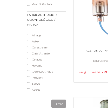
Raio-X Portátil
FABRICANTE RAIO-X
ODONTOLÓGICO /
MARCA
Alliage
Astex
Carestream
KL27-0.8-70 - 
Dabi Atlante
Gnatus
Equivalen
Hologic
Login para ver
Odonto Arruda
Procion
Saevo
Xdent
Filtrar