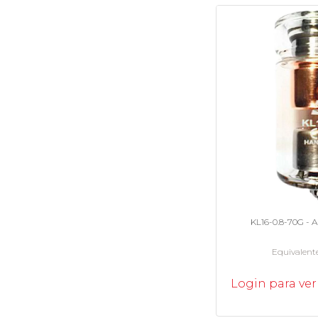
KL16-0.8-70G - 
Equivalent
Login para ver