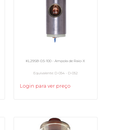
KL29SB-0.5-100 - Ampola de Raio-X
Equivalente
D-054 - D-052
Login para ver preço