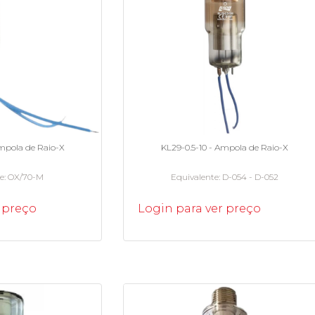
Ampola de Raio-X
KL29-0.5-10 - Ampola de Raio-X
te
OX/70-M
Equivalente
D-054 - D-052
 preço
Login para ver preço