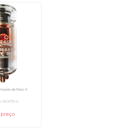
Ampola de Raio-X
e
OCX/70-G
 preço