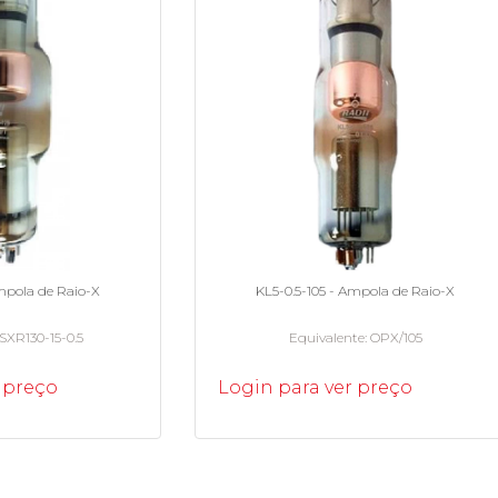
Ampola de Raio-X
KL5-0.5-105 - Ampola de Raio-X
SXR130-15-0.5
Equivalente
OPX/105
 preço
Login para ver preço