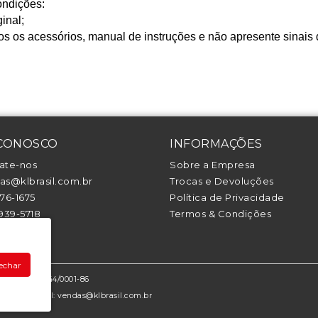
ondições:
inal;
os os acessórios, manual de instruções e não apresente sinais
 CONOSCO
INFORMAÇÕES
ate-nos
Sobre a Empresa
s@klbrasil.com.br
Trocas e Devoluções
376-1675
Política de Privacidade
1939-5718
Termos & Condições
94442-1708
echar
: 26.639.144/0001-86
070-050 - Email: vendas@klbrasil.com.br