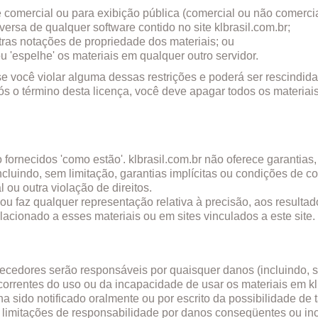
e comercial ou para exibição pública (comercial ou não comerci
versa de qualquer software contido no site klbrasil.com.br;
utras notações de propriedade dos materiais; ou
ou 'espelhe' os materiais em qualquer outro servidor.
e você violar alguma dessas restrições e poderá ser rescindida
ós o término desta licença, você deve apagar todos os materia
o fornecidos 'como estão'. klbrasil.com.br não oferece garantias,
incluindo, sem limitação, garantias implícitas ou condições de 
 ou outra violação de direitos.
ou faz qualquer representação relativa à precisão, aos resultado
lacionado a esses materiais ou em sites vinculados a este site.
ecedores serão responsáveis ​​por quaisquer danos (incluindo, 
correntes do uso ou da incapacidade de usar os materiais em k
nha sido notificado oralmente ou por escrito da possibilidade d
u limitações de responsabilidade por danos conseqüentes ou in