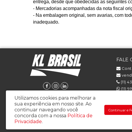
entrega, desde que obedecidas as seguintes c
- Mercadorias acompanhadas da nota fiscal orig
- Na embalagem original, sem avarias, com tod
inadequado.
FALE
Cont
venda
(11) 4
(11) 9
(11) 
Utilizamos cookies para melhorar a
sua experiência em nosso site.
Ao
continuar navegando você
Continuar e F
concorda com a nossa
Política de
KL BRASIL COMERCIO, IMPORTACAO E EXPORTACAO LTDA - CNPJ
Privacidade
.
Rua Francisco Perotti 45 - Bela Vista – Osasco / SP - CEP: 06