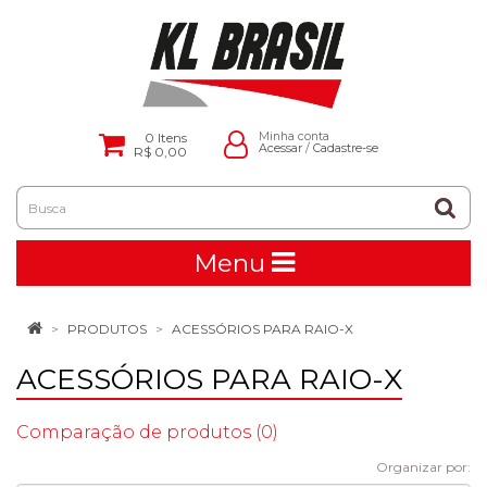
0
Itens
Minha conta
Acessar
/
Cadastre-se
R$ 0,00
Menu
PRODUTOS
ACESSÓRIOS PARA RAIO-X
ACESSÓRIOS PARA RAIO-X
Comparação de produtos (0)
Organizar por: