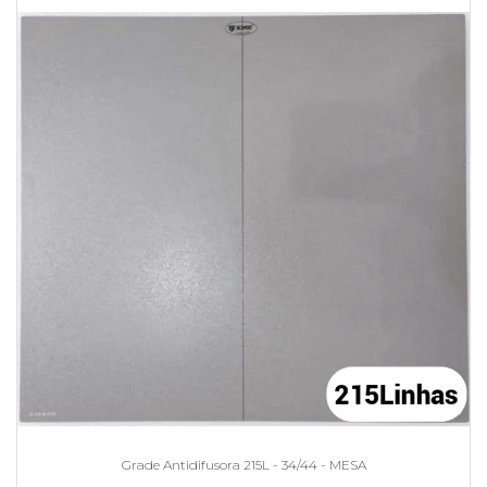
Grade Antidifusora 215L - 34/44 - MESA