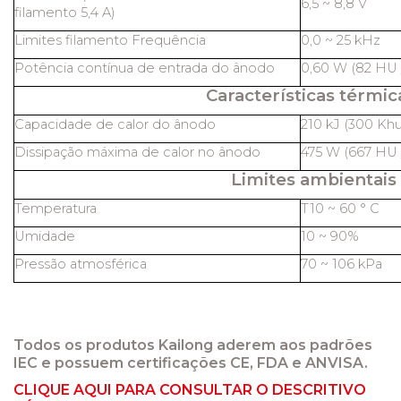
6,5 ~ 8,8 V
filamento 5,4 A)
Limites filamento Frequência
0,0 ~ 25 kHz
Potência contínua de entrada do ânodo
0,60 W (82 HU /
Características térmic
Capacidade de calor do ânodo
210 kJ (300 Khu
Dissipação máxima de calor no ânodo
475 W (667 HU /
Limites ambientais
Temperatura
T10 ~ 60 ° C
Umidade
10 ~ 90%
Pressão atmosférica
70 ~ 106 kPa
Todos os produtos Kailong aderem aos padrões
IEC e possuem certificações CE, FDA e ANVISA.
CLIQUE AQUI PARA CONSULTAR O DESCRITIVO