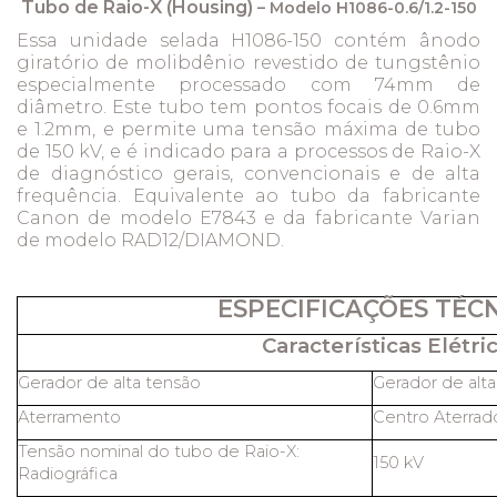
Tubo de Raio-X (Housing)
– Modelo H1086-0.6/1.2-150
Essa unidade selada H1086-150 contém ânodo
giratório de molibdênio revestido de tungstênio
especialmente processado com 74mm de
diâmetro. Este tubo tem pontos focais de 0.6mm
e 1.2mm, e permite uma tensão máxima de tubo
de 150 kV, e é indicado para a processos de Raio-X
de diagnóstico gerais, convencionais e de alta
frequência. Equivalente ao tubo da fabricante
Canon de modelo E7843 e da fabricante Varian
de modelo RAD12/DIAMOND.
ESPECIFICAÇÕES TÉC
Características Elétric
Gerador de alta tensão
Gerador de alt
Aterramento
Centro Aterrad
Tensão nominal do tubo de Raio-X:
150 kV
Radiográfica