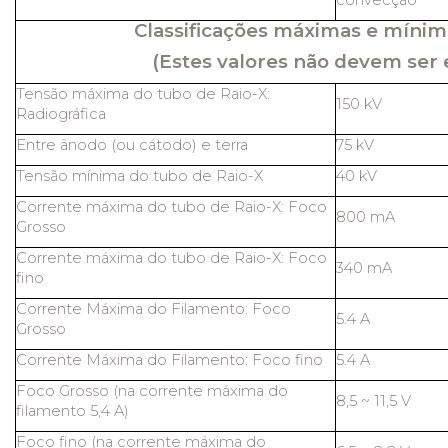
convecção
Classificações máximas e mínim
(Estes valores não devem ser 
Tensão máxima do tubo de Raio-X:
150 kV
Radiográfica
Entre ânodo (ou cátodo) e terra
75 kV
Tensão mínima do tubo de Raio-X
40 kV
Corrente máxima do tubo de Raio-X: Foco
800 mA
Grosso
Corrente máxima do tubo de Raio-X: Foco
340 mA
fino
Corrente Máxima do Filamento: Foco
5.4 A
Grosso
Corrente Máxima do Filamento: Foco fino
5.4 A
Foco Grosso (na corrente máxima do
8,5 ~ 11,5 V
filamento 5,4 A)
Foco fino (na corrente máxima do