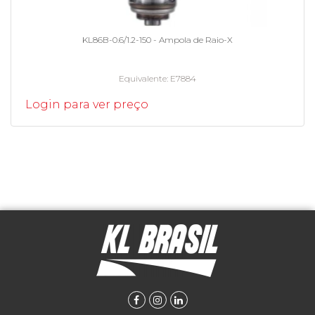
KL86B-0.6/1.2-150 - Ampola de Raio-X
Equivalente
E7884
Login para ver preço