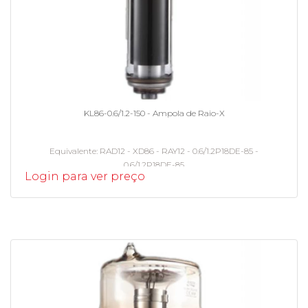
KL86-0.6/1.2-150 - Ampola de Raio-X
Equivalente
RAD12 - XD86 - RAY12 - 0.6/1.2P18DE-85 -
0.6/1.2P18DE-85
Login para ver preço