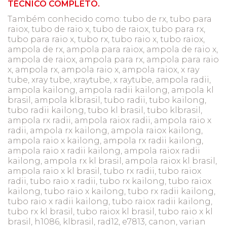
TÉCNICO COMPLETO.
Também conhecido como: tubo de rx, tubo para
raiox, tubo de raio x, tubo de raiox, tubo para rx,
tubo para raio x, tubo rx, tubo raio x, tubo raiox,
ampola de rx, ampola para raiox, ampola de raio x,
ampola de raiox, ampola para rx, ampola para raio
x, ampola rx, ampola raio x, ampola raiox, x ray
tube, xray tube, xraytube, x raytube, ampola radii,
ampola kailong, ampola radii kailong, ampola kl
brasil, ampola klbrasil, tubo radii, tubo kailong,
tubo radii kailong, tubo kl brasil, tubo klbrasil,
ampola rx radii, ampola raiox radii, ampola raio x
radii, ampola rx kailong, ampola raiox kailong,
ampola raio x kailong, ampola rx radii kailong,
ampola raio x radii kailong, ampola raiox radii
kailong, ampola rx kl brasil, ampola raiox kl brasil,
ampola raio x kl brasil, tubo rx radii, tubo raiox
radii, tubo raio x radii, tubo rx kailong, tubo raiox
kailong, tubo raio x kailong, tubo rx radii kailong,
tubo raio x radii kailong, tubo raiox radii kailong,
tubo rx kl brasil, tubo raiox kl brasil, tubo raio x kl
brasil, h1086, klbrasil, rad12, e7813, canon, varian