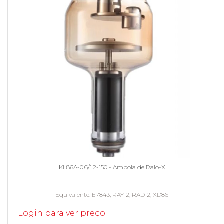
KL86A-0.6/1.2-150 - Ampola de Raio-X
Equivalente
E7843, RAY12, RAD12, XD86
Login para ver preço