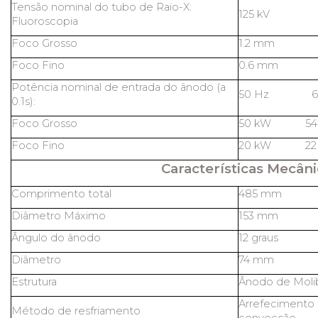
Tensão nominal do tubo de Raio-X:
125 kV
Fluoroscopia
Foco Grosso
1.2 mm
Foco Fino
0.6 mm
Potência nominal de entrada do ânodo (a
50 Hz 60
0.1s):
Foco Grosso
50 kW 54
Foco Fino
20 kW 22
Características Mecâni
Comprimento total
485 mm
Diâmetro Máximo
153 mm
Ângulo do ânodo
12 graus
Diâmetro
74 mm
Estrutura
Ânodo de Molib
Arrefecimento 
Método de resfriamento