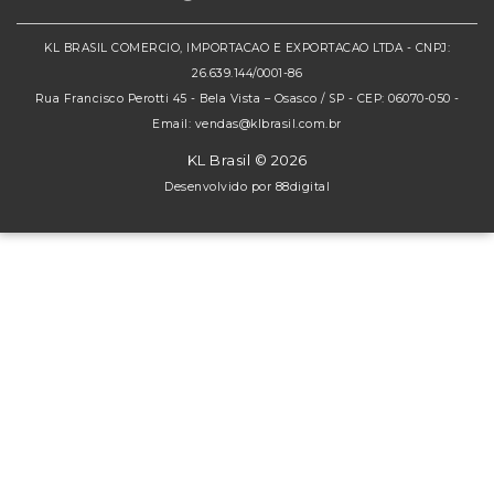
KL BRASIL COMERCIO, IMPORTACAO E EXPORTACAO LTDA - CNPJ:
26.639.144/0001-86
Rua Francisco Perotti 45 - Bela Vista – Osasco / SP - CEP: 06070-050 -
Email: vendas@klbrasil.com.br
KL Brasil © 2026
Desenvolvido por
88digital