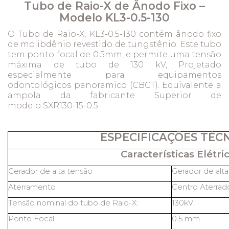
Tubo de Raio-X de Ânodo Fixo –
Modelo KL3-0.5-130
O Tubo de Raio-X, KL3-0.5-130 contém ânodo fixo
de molibdênio revestido de tungstênio. Este tubo
tem ponto focal de 0.5mm, e permite uma tensão
máxima de tubo de 130 kV, Projetado
especialmente para equipamentos
odontológicos panoramico (CBCT). Equivalente a
ampola da fabricante Superior de
modelo SXR130-15-0.5.
ESPECIFICAÇÕES TÉC
Características Elétric
Gerador de alta tensão
Gerador de alt
Aterramento
Centro Aterrad
Tensão nominal do tubo de Raio-X:
130kV
Ponto Focal
0.5 mm