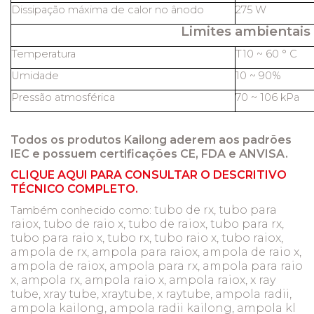
Dissipação máxima de calor no ânodo
275 W
Limites ambientais
Temperatura
T10 ~ 60 ° C
Umidade
10 ~ 90%
Pressão atmosférica
70 ~ 106 kPa
Todos os produtos Kailong aderem aos padrões
IEC e possuem certificações CE, FDA e ANVISA.
CLIQUE AQUI PARA CONSULTAR O DESCRITIVO
TÉCNICO COMPLETO.
tubo de rx, tubo para
Também conhecido como:
raiox, tubo de raio x, tubo de raiox, tubo para rx,
tubo para raio x, tubo rx, tubo raio x, tubo raiox,
ampola de rx, ampola para raiox, ampola de raio x,
ampola de raiox, ampola para rx, ampola para raio
x, ampola rx, ampola raio x, ampola raiox, x ray
tube, xray tube, xraytube, x raytube, ampola radii,
ampola kailong, ampola radii kailong, ampola kl