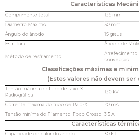
Características Mecâni
Comprimento total
135 mm
Diâmetro Máximo
50 mm
Ângulo do ânodo
15 graus
Estrutura
Ânodo de Molib
Arrefecimento 
Método de resfriamento
convecção
Classificações máximas e mínim
(Estes valores não devem ser 
Tensão máxima do tubo de Raio-X:
130 kV
Radiográfica
Corrente máxima do tubo de Raio-X
20 mA
Tensão mínima do Filamento: Foco Grosso
3.5 A
Características térmic
Capacidade de calor do ânodo
30 kJ