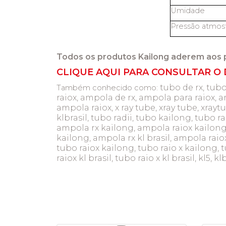
Umidade
Pressão atmosf
Todos os produtos Kailong aderem aos 
CLIQUE AQUI PARA CONSULTAR O 
tubo de rx, tubo
Também conhecido como:
raiox, ampola de rx, ampola para raiox, a
ampola raiox, x ray tube, xray tube, xray
klbrasil, tubo radii, tubo kailong, tubo ra
ampola rx kailong, ampola raiox kailong,
kailong, ampola rx kl brasil, ampola raiox k
tubo raiox kailong, tubo raio x kailong, tu
raiox kl brasil, tubo raio x kl brasil, kl5, kl