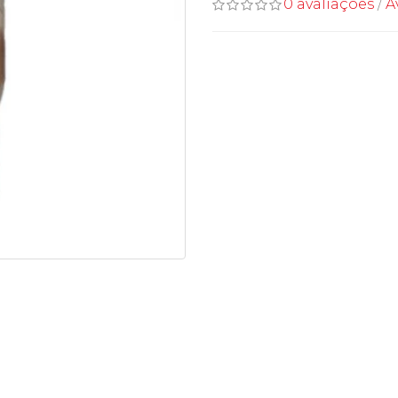
0 avaliações
/
A