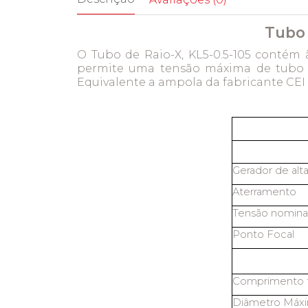
Tubo 
O Tubo de Raio-X, KL5-0.5-105 contém 
permite uma tensão máxima de tubo d
Equivalente a ampola da fabricante CE
Gerador de alt
Aterramento
Tensão nominal
Ponto Focal
Comprimento t
Diâmetro Máx