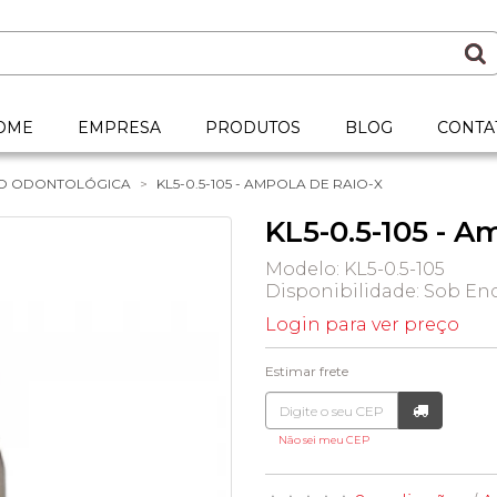
OME
EMPRESA
PRODUTOS
BLOG
CONTA
O ODONTOLÓGICA
KL5-0.5-105 - AMPOLA DE RAIO-X
KL5-0.5-105 - A
Modelo: KL5-0.5-105
Disponibilidade:
Sob Enc
Login para ver preço
Estimar frete
Não sei meu CEP