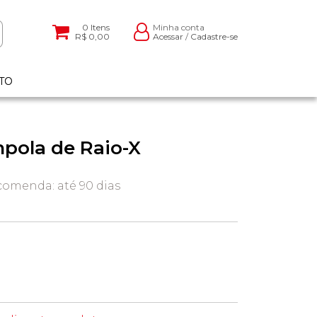
0
Itens
Minha conta
R$ 0,00
Acessar
/
Cadastre-se
TO
mpola de Raio-X
omenda: até 90 dias