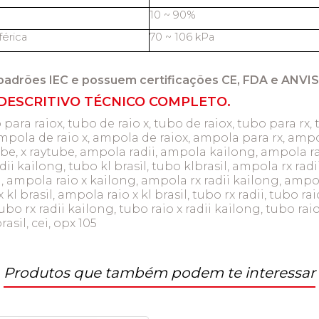
10 ~ 90%
érica
70 ~ 106 kPa
padrões IEC e possuem certificações CE, FDA e ANVIS
DESCRITIVO TÉCNICO COMPLETO.
 para raiox, tubo de raio x, tubo de raiox, tubo para rx, 
mpola de raio x, ampola de raiox, ampola para rx, ampol
tube, x raytube, ampola radii, ampola kailong, ampola r
dii kailong, tubo kl brasil, tubo klbrasil, ampola rx radi
 ampola raio x kailong, ampola rx radii kailong, ampola
l brasil, ampola raio x kl brasil, tubo rx radii, tubo raio
bo rx radii kailong, tubo raio x radii kailong, tubo raio
brasil, cei, opx 105
Produtos que também podem te interessar