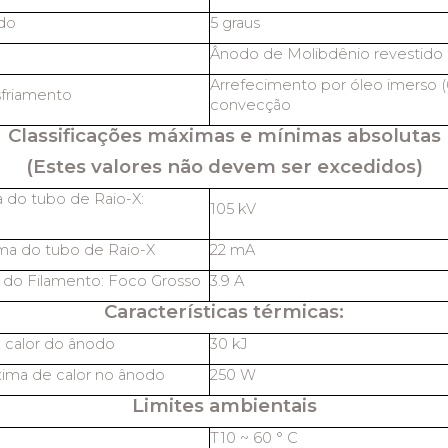
do
5 graus
Ânodo de Molibdênio revestido 
Arrefecimento por óleo imerso (
friamento
convecção
Classificações máximas e mínimas absolutas
(Estes valores não devem ser excedidos)
 do tubo de Raio-X:
105 kV
ma do tubo de Raio-X
22 mA
 do Filamento: Foco Grosso
3.9 A
Características térmicas:
 calor do ânodo
30 kJ
ima de calor no ânodo
250 W
Limites ambientais
T10 ~ 60 ° C