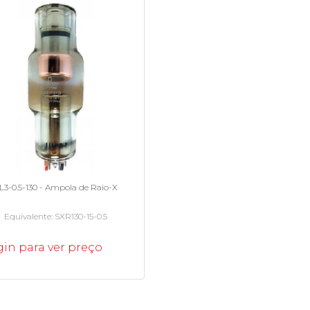
L3-0.5-130 - Ampola de Raio-X
Equivalente
SXR130-15-0.5
in para ver preço