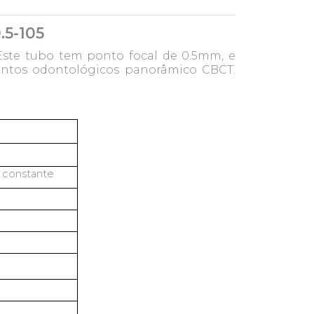
.5-105
 Este tubo tem ponto focal de 0.5mm, e
entos odontológicos panorâmico CBCT.
l constante