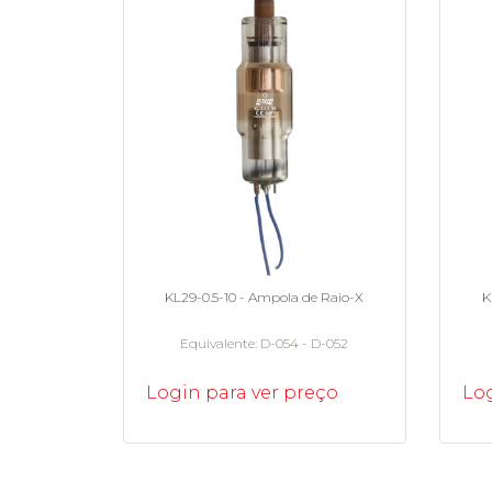
KL29-0.5-10 - Ampola de Raio-X
K
Equivalente
D-054 - D-052
Login para ver preço
Log