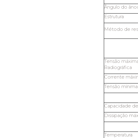
Ângulo do âno
Estrutura
Método de res
Tensão máxima
Radiográfica
Corrente máxi
Tensão mínima
Capacidade de
Dissipação máx
Temperatura