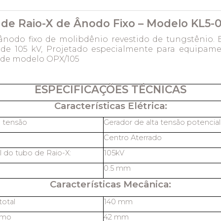
de Raio-X de Ânodo Fixo – Modelo KL5-0
ânodo fixo de molibdênio revestido de tungstênio.
e 105 kV, Projetado especialmente para equipam
I de modelo OPX/105
ESPECIFICAÇÕES TÉCNICAS
Características Elétrica:
a tensão
Gerador de alta tensão potencia
Centro Aterrado
 do tubo de Raio-X:
105kV
0.5 mm
Características Mecânica:
otal
140 mm
imo
42 mm