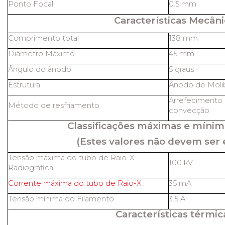
Ponto Focal
0.5 mm
Características Mecâni
Comprimento total
138 mm
Diâmetro Máximo
45 mm
Ângulo do ânodo
5 graus
Estrutura
Ânodo de Molib
Arrefecimento 
Método de resfriamento
convecção
Classificações máximas e mínim
(Estes valores não devem ser 
Tensão máxima do tubo de Raio-X:
100 kV
Radiográfica
Corrente máxima do tubo de Raio-X
35 mA
Tensão mínima do Filamento
3.5 A
Características térmic