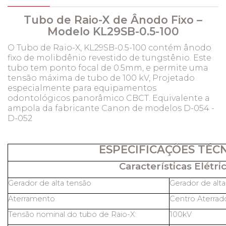
Tubo de Raio-X de Ânodo Fixo –
Modelo KL29SB-0.5-100
O Tubo de Raio-X, KL29SB-0.5-100 contém ânodo
fixo de molibdênio revestido de tungstênio. Este
tubo tem ponto focal de 0.5mm, e permite uma
tensão máxima de tubo de 100 kV, Projetado
especialmente para equipamentos
odontológicos panorâmico CBCT. Equivalente a
ampola da fabricante Canon de modelos D-054 -
D-052
ESPECIFICAÇÕES TÉC
Características Elétric
Gerador de alta tensão
Gerador de alt
Aterramento
Centro Aterrad
Tensão nominal do tubo de Raio-X:
100kV