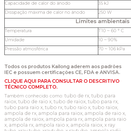
Capacidade de calor do ânodo
35 kJ
Dissipação máxima de calor no ânodo
250 W
Limites ambientais
Temperatura
T10 ~ 60 ° C
Umidade
10 ~ 90%
Pressão atmosférica
70 ~ 106 kPa
Todos os produtos Kailong aderem aos padrões
IEC e possuem certificações CE, FDA e ANVISA.
CLIQUE AQUI PARA CONSULTAR O DESCRITIVO
TÉCNICO COMPLETO.
tubo de rx, tubo para
Também conhecido como:
raiox, tubo de raio x, tubo de raiox, tubo para rx,
tubo para raio x, tubo rx, tubo raio x, tubo raiox,
ampola de rx, ampola para raiox, ampola de raio x,
ampola de raiox, ampola para rx, ampola para raio
x, ampola rx, ampola raio x, ampola raiox, x ray
tube, xray tube, xraytube, x raytube, ampola radii,