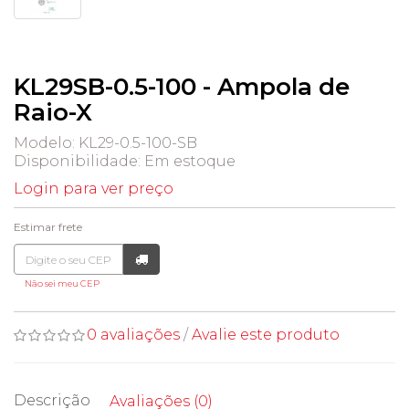
KL29SB-0.5-100 - Ampola de
Raio-X
Modelo: KL29-0.5-100-SB
Disponibilidade:
Em estoque
Login para ver preço
Estimar frete
Não sei meu CEP
0 avaliações
/
Avalie este produto
Descrição
Avaliações (0)