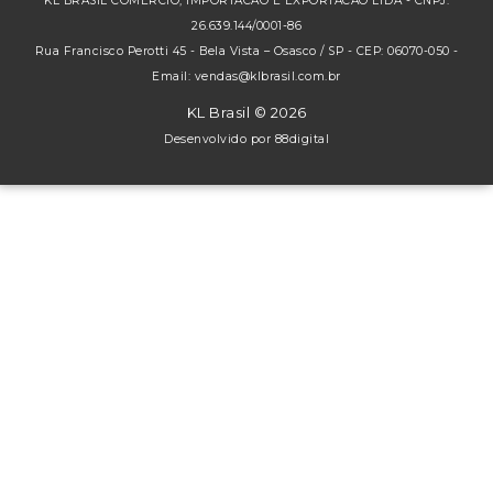
KL BRASIL COMERCIO, IMPORTACAO E EXPORTACAO LTDA - CNPJ:
26.639.144/0001-86
Rua Francisco Perotti 45 - Bela Vista – Osasco / SP - CEP: 06070-050 -
Email: vendas@klbrasil.com.br
KL Brasil © 2026
Desenvolvido por
88digital