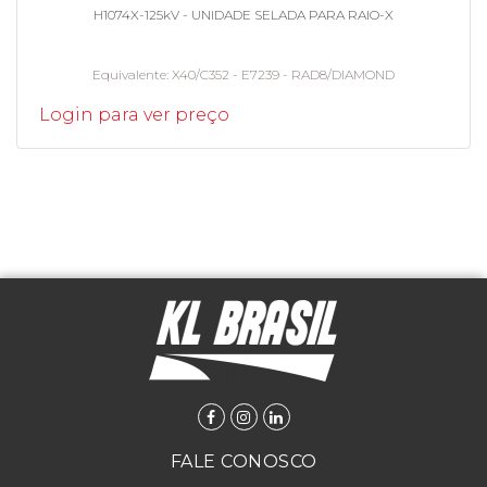
H1074X-125kV - UNIDADE SELADA PARA RAIO-X
Equivalente
X40/C352 - E7239 - RAD8/DIAMOND
Login para ver preço
FALE CONOSCO