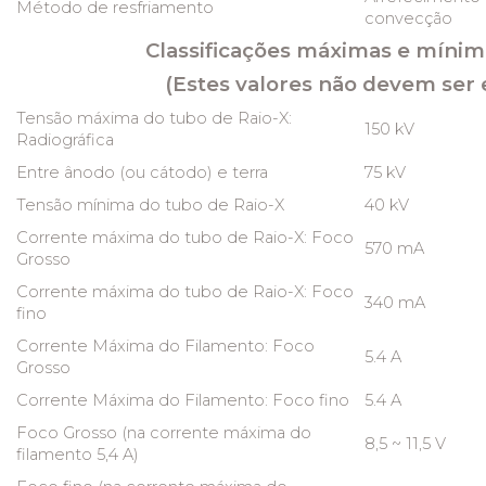
Método de resfriamento
convecção
Classificações máximas e mínim
(Estes valores não devem ser 
Tensão máxima do tubo de Raio-X:
150 kV
Radiográfica
Entre ânodo (ou cátodo) e terra
75 kV
Tensão mínima do tubo de Raio-X
40 kV
Corrente máxima do tubo de Raio-X: Foco
570 mA
Grosso
Corrente máxima do tubo de Raio-X: Foco
340 mA
fino
Corrente Máxima do Filamento: Foco
5.4 A
Grosso
Corrente Máxima do Filamento: Foco fino
5.4 A
Foco Grosso (na corrente máxima do
8,5 ~ 11,5 V
filamento 5,4 A)