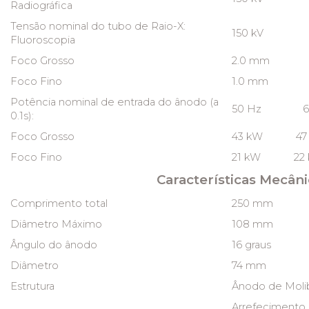
Radiográfica
Tensão nominal do tubo de Raio-X:
150 kV
Fluoroscopia
Foco Grosso
2.0 mm
Foco Fino
1.0 mm
Potência nominal de entrada do ânodo (a
50 Hz 60
0.1s):
Foco Grosso
43 kW 47
Foco Fino
21 kW 22 
Características Mecâni
Comprimento total
250 mm
Diâmetro Máximo
108 mm
Ângulo do ânodo
16 graus
Diâmetro
74 mm
Estrutura
Ânodo de Molib
Arrefecimento 