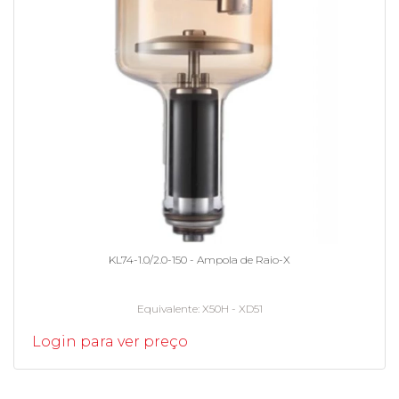
KL74-1.0/2.0-150 - Ampola de Raio-X
Equivalente
X50H - XD51
Login para ver preço