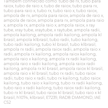
Também conhecido como: tubo de rx, tubo para
raiox, tubo de raio x, tubo de raiox, tubo para rx,
tubo para raio x, tubo rx, tubo raio x, tubo raiox,
ampola de rx, ampola para raiox, ampola de raio x,
ampola de raiox, ampola para rx, ampola para raio
x, ampola rx, ampola raio x, ampola raiox, x ray
tube, xray tube, xraytube, x raytube, ampola radii,
ampola kailong, ampola radii kailong, ampola kl
brasil, ampola klbrasil, tubo radii, tubo kailong,
tubo radii kailong, tubo kl brasil, tubo klbrasil,
ampola rx radii, ampola raiox radii, ampola raio x
radii, ampola rx kailong, ampola raiox kailong,
ampola raio x kailong, ampola rx radii kailong,
ampola raio x radii kailong, ampola raiox radii
kailong, ampola rx kl brasil, ampola raiox kl brasil,
ampola raio x kl brasil, tubo rx radii, tubo raiox
radii, tubo raio x radii, tubo rx kailong, tubo raiox
kailong, tubo raio x kailong, tubo rx radii kailong,
tubo raio x radii kailong, tubo raiox radii kailong,
tubo rx kl brasil, tubo raiox kl brasil, tubo raio x kl
brasil, h1074, klbrasil, E7239, RAD8 DIAMOND, IAE
C52