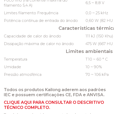
Foco fino (na corrente máxima do
6,5 ~ 8,8 V
filamento 5,4 A)
Limites filamento Frequência
0,0 ~ 25 kHz
Potência contínua de entrada do ânodo
0,60 W (82 HU /
Características térmic
Capacidade de calor do ânodo
111 kJ (150 Khu)
Dissipação máxima de calor no ânodo
475 W (667 HU /
Limites ambientais
Temperatura
T10 ~ 60 ° C
Umidade
10 ~ 90%
Pressão atmosférica
70 ~ 106 kPa
Todos os produtos Kailong aderem aos padrões
IEC e possuem certificações CE, FDA e ANVISA.
CLIQUE AQUI PARA CONSULTAR O DESCRITIVO
TÉCNICO COMPLETO.