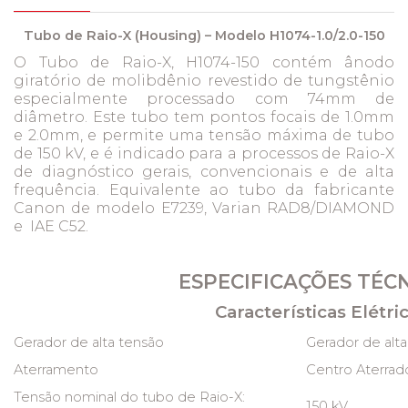
Tubo de Raio-X (Housing)
– Modelo H1074-1.0/2.0-150
O Tubo de Raio-X, H1074-150 contém ânodo
giratório de molibdênio revestido de tungstênio
especialmente processado com 74mm de
diâmetro. Este tubo tem pontos focais de 1.0mm
e 2.0mm, e permite uma tensão máxima de tubo
de 150 kV, e é indicado para a processos de Raio-X
de diagnóstico gerais, convencionais e de alta
frequência. Equivalente ao tubo da fabricante
Canon de modelo E7239, Varian RAD8/DIAMOND
e IAE C52.
ESPECIFICAÇÕES TÉC
Características Elétric
Gerador de alta tensão
Gerador de alt
Aterramento
Centro Aterrad
Tensão nominal do tubo de Raio-X:
150 kV