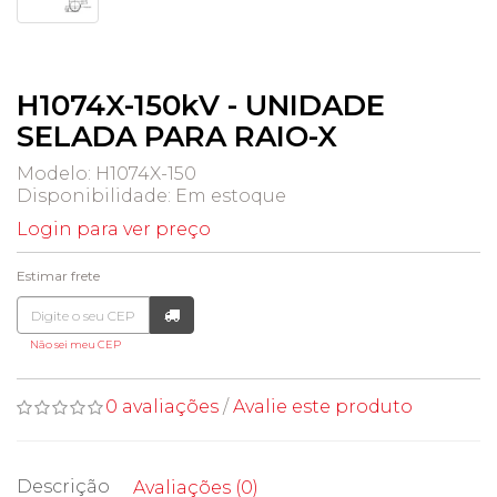
H1074X-150kV - UNIDADE
SELADA PARA RAIO-X
Modelo: H1074X-150
Disponibilidade:
Em estoque
Login para ver preço
Estimar frete
Não sei meu CEP
0 avaliações
/
Avalie este produto
Descrição
Avaliações (0)