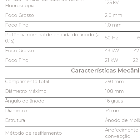
125 kV
Fluoroscopia
Foco Grosso
2.0 mm
Foco Fino
1.0 mm
Potência nominal de entrada do ânodo (a
50 Hz 60
0.1s):
Foco Grosso
43 kW 47
Foco Fino
21 kW 22 
Características Mecâni
Comprimento total
250 mm
Diâmetro Máximo
108 mm
Ângulo do ânodo
16 graus
Diâmetro
74 mm
Estrutura
Ânodo de Molib
Arrefecimento 
Método de resfriamento
convecção