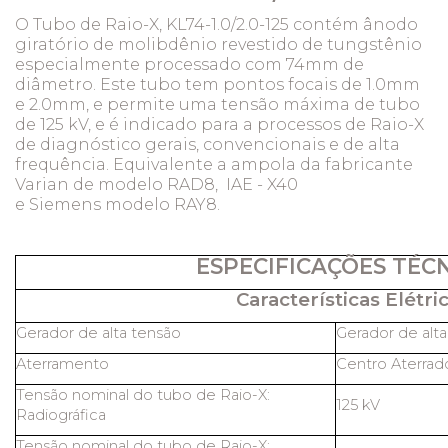
O Tubo de Raio-X, KL74-1.0/2.0-125 contém ânodo
giratório de molibdênio revestido de tungstênio
especialmente processado com 74mm de
diâmetro. Este tubo tem pontos focais de 1.0mm
e 2.0mm, e permite uma tensão máxima de tubo
de 125 kV, e é indicado para a processos de Raio-X
de diagnóstico gerais, convencionais e de alta
frequência.
Equivalente a ampola da fabricante
Varian de modelo RAD8, IAE - X40
e Siemens modelo RAY8.
ESPECIFICAÇÕES TÉC
Características Elétric
Gerador de alta tensão
Gerador de alt
Aterramento
Centro Aterrad
Tensão nominal do tubo de Raio-X:
125 kV
Radiográfica
Tensão nominal do tubo de Raio-X: