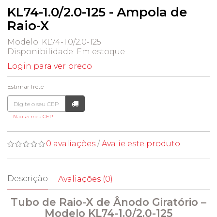
KL74-1.0/2.0-125 - Ampola de
Raio-X
Modelo: KL74-1.0/2.0-125
Disponibilidade:
Em estoque
Login para ver preço
Estimar frete
Não sei meu CEP
0 avaliações
/
Avalie este produto
Descrição
Avaliações (0)
Tubo de Raio-X de Ânodo Giratório –
Modelo KL74-1.0/2.0-125