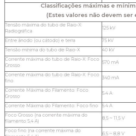
Classificações máximas e mínim
(Estes valores não devem ser 
Tensão máxima do tubo de Raio-X:
125 kV
Radiográfica
Entre ânodo (ou cátodo) e terra
75 kV
Tensão mínima do tubo de Raio-X
40 kV
Corrente máxima do tubo de Raio-X: Foco
570 mA
Grosso
Corrente máxima do tubo de Raio-X: Foco
340 mA
fino
Corrente Máxima do Filamento: Foco
5.4 A
Grosso
Corrente Máxima do Filamento: Foco fino
5.4 A
Foco Grosso (na corrente máxima do
8,5 ~ 11,5 V
filamento 5,4 A)
Foco fino (na corrente máxima do
6,5 ~ 8,8 V