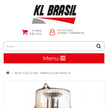
0
Itens
Minha conta
Acessar
/
Cadastre-se
R$ 0,00
Menu
KL74-1.0/2.0-125 - AMPOLA DE RAIO-X