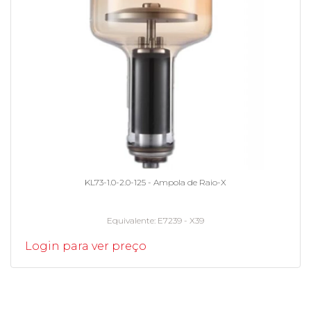
KL73-1.0-2.0-125 - Ampola de Raio-X
Equivalente
E7239 - X39
Login para ver preço