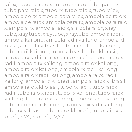
raiox, tubo de raio x, tubo de raiox, tubo para rx,
tubo para raio x, tubo rx, tubo raio x, tubo raiox,
ampola de rx, ampola para raiox, ampola de raio x,
ampola de raiox, ampola para rx, ampola para raio
x, ampola rx, ampola raio x, ampola raiox, x ray
tube, xray tube, xraytube, x raytube, ampola radii,
ampola kailong, ampola radii kailong, ampola kl
brasil, ampola klbrasil, tubo radii, tubo kailong,
tubo radii kailong, tubo kl brasil, tubo klbrasil,
ampola rx radii, ampola raiox radii, ampola raio x
radii, ampola rx kailong, ampola raiox kailong,
ampola raio x kailong, ampola rx radii kailong,
ampola raio x radii kailong, ampola raiox radii
kailong, ampola rx kl brasil, ampola raiox kl brasil,
ampola raio x kl brasil, tubo rx radii, tubo raiox
radii, tubo raio x radii, tubo rx kailong, tubo raiox
kailong, tubo raio x kailong, tubo rx radii kailong,
tubo raio x radii kailong, tubo raiox radii kailong,
tubo rx kl brasil, tubo raiox kl brasil, tubo raio x kl
brasil, kl74, klbrasil, 22/47