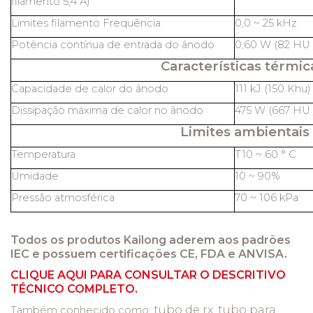
filamento 5,4 A)
Limites filamento Frequência
0,0 ~ 25 kHz
Potência contínua de entrada do ânodo
0,60 W (82 HU /
Características térmic
Capacidade de calor do ânodo
111 kJ (150 Khu)
Dissipação máxima de calor no ânodo
475 W (667 HU /
Limites ambientais
Temperatura
T10 ~ 60 ° C
Umidade
10 ~ 90%
Pressão atmosférica
70 ~ 106 kPa
Todos os produtos Kailong aderem aos padrões
IEC e possuem certificações CE, FDA e ANVISA.
CLIQUE AQUI PARA CONSULTAR O DESCRITIVO
TÉCNICO COMPLETO.
tubo de rx, tubo para
Também conhecido como: