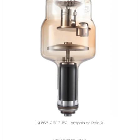
KL86B-0.6/1.2-150 - Ampola de Raio-X
Equivalente
E7884