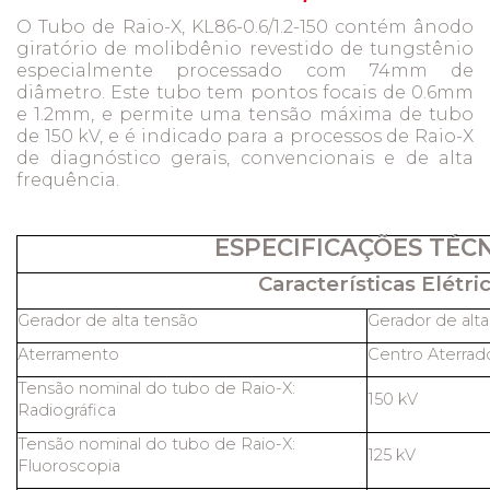
O Tubo de Raio-X, KL86-0.6/1.2-150 contém ânodo
giratório de molibdênio revestido de tungstênio
especialmente processado com 74mm de
diâmetro. Este tubo tem pontos focais de 0.6mm
e 1.2mm, e permite uma tensão máxima de tubo
de 150 kV, e é indicado para a processos de Raio-X
de diagnóstico gerais, convencionais e de alta
frequência.
ESPECIFICAÇÕES TÉC
Características Elétric
Gerador de alta tensão
Gerador de alt
Aterramento
Centro Aterrad
Tensão nominal do tubo de Raio-X:
150 kV
Radiográfica
Tensão nominal do tubo de Raio-X:
125 kV
Fluoroscopia