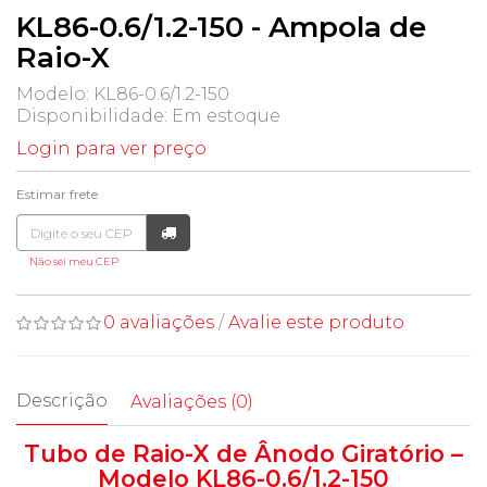
KL86-0.6/1.2-150 - Ampola de
Raio-X
Modelo: KL86-0.6/1.2-150
Disponibilidade:
Em estoque
Login para ver preço
Estimar frete
Não sei meu CEP
0 avaliações
/
Avalie este produto
Descrição
Avaliações (0)
Tubo de Raio-X de Ânodo Giratório –
Modelo KL86-0.6/1.2-150