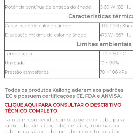
Potência contínua de entrada do ânodo
0,60 W (82 HU /
Características térmic
Capacidade de calor do ânodo
111 kJ (150 Khu)
Dissipação máxima de calor no ânodo
475 W (667 HU /
Limites ambientais
Temperatura
T10 ~ 60 ° C
Umidade
10 ~ 90%
Pressão atmosférica
70 ~ 106 kPa
Todos os produtos Kailong aderem aos padrões
IEC e possuem certificações CE, FDA e ANVISA.
CLIQUE AQUI PARA CONSULTAR O DESCRITIVO
TÉCNICO COMPLETO.
Também conhecido como:
tubo de rx, tubo para
raiox, tubo de raio x, tubo de raiox, tubo para rx,
tubo para raio x, tubo rx, tubo raio x, tubo raiox,