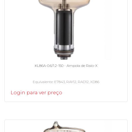
KL86A-0.6/1.2-150 - Ampola de Raio-X
Equivalente
E7843, RAY12, RAD12, XD86
Login para ver preço