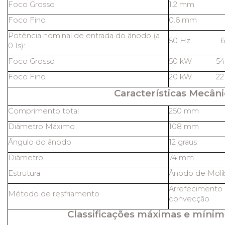
Foco Grosso
1.2 mm
Foco Fino
0.6 mm
Potência nominal de entrada do ânodo (a
50 Hz 60
0.1s):
Foco Grosso
50 kW 54
Foco Fino
20 kW 22
Características Mecâni
Comprimento total
250 mm
Diâmetro Máximo
108 mm
Ângulo do ânodo
12 graus
Diâmetro
74 mm
Estrutura
Ânodo de Molib
Arrefecimento 
Método de resfriamento
convecção
Classificações máximas e mínim