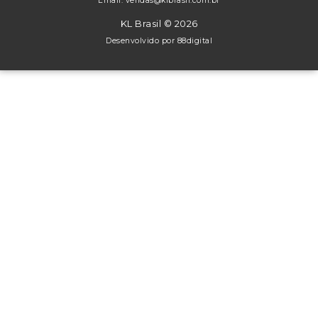
Email: vendas@klbrasil.com.br
KL Brasil © 2026
Desenvolvido por
88digital