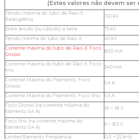
(Estes valores não devem ser 
Tensão máxima do tubo de Raio-X:
150 kV
Radiográfica
Entre ânodo (ou cátodo) e terra
75 kV
Tensão mínima do tubo de Raio-X
40 kV
Corrente máxima do tubo de Raio-X: Foco
800 mA
Grosso
Corrente máxima do tubo de Raio-X: Foco
340 mA
fino
Corrente Máxima do Filamento: Foco
5.4 A
Grosso
Corrente Máxima do Filamento: Foco fino
5.3 A
Foco Grosso (na corrente máxima do
16 ~ 18 V
filamento 5,4 A)
Foco fino (na corrente máxima do
6 ~ 8,5 V
filamento 5,4 A)
Limites filamento Frequência
0,0 ~ 25 kHz