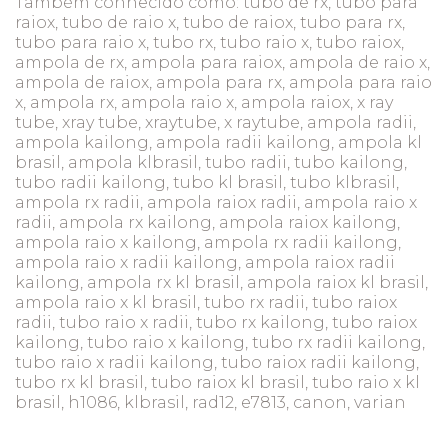
Também conhecido como: tubo de rx, tubo para
raiox, tubo de raio x, tubo de raiox, tubo para rx,
tubo para raio x, tubo rx, tubo raio x, tubo raiox,
ampola de rx, ampola para raiox, ampola de raio x,
ampola de raiox, ampola para rx, ampola para raio
x, ampola rx, ampola raio x, ampola raiox, x ray
tube, xray tube, xraytube, x raytube, ampola radii,
ampola kailong, ampola radii kailong, ampola kl
brasil, ampola klbrasil, tubo radii, tubo kailong,
tubo radii kailong, tubo kl brasil, tubo klbrasil,
ampola rx radii, ampola raiox radii, ampola raio x
radii, ampola rx kailong, ampola raiox kailong,
ampola raio x kailong, ampola rx radii kailong,
ampola raio x radii kailong, ampola raiox radii
kailong, ampola rx kl brasil, ampola raiox kl brasil,
ampola raio x kl brasil, tubo rx radii, tubo raiox
radii, tubo raio x radii, tubo rx kailong, tubo raiox
kailong, tubo raio x kailong, tubo rx radii kailong,
tubo raio x radii kailong, tubo raiox radii kailong,
tubo rx kl brasil, tubo raiox kl brasil, tubo raio x kl
brasil, h1086, klbrasil, rad12, e7813, canon, varian