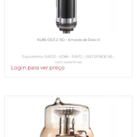
KL86-0.6/1.2-150 - Ampola de Raio-X
Equivalente
RAD12 - XD86 - RAY12 - 0.6/1.2P18DE-85 -
0.6/1.2P18DE-85
Login para ver preço