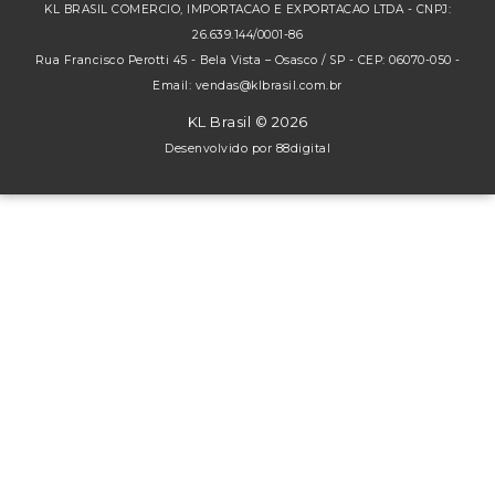
KL BRASIL COMERCIO, IMPORTACAO E EXPORTACAO LTDA - CNPJ:
26.639.144/0001-86
Rua Francisco Perotti 45 - Bela Vista – Osasco / SP - CEP: 06070-050 -
Email: vendas@klbrasil.com.br
KL Brasil © 2026
Desenvolvido por
88digital