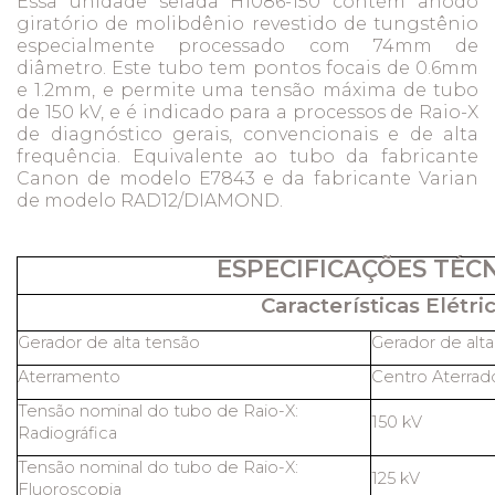
Essa unidade selada H1086-150 contém ânodo
giratório de molibdênio revestido de tungstênio
especialmente processado com 74mm de
diâmetro. Este tubo tem pontos focais de 0.6mm
e 1.2mm, e permite uma tensão máxima de tubo
de 150 kV, e é indicado para a processos de Raio-X
de diagnóstico gerais, convencionais e de alta
frequência. Equivalente ao tubo da fabricante
Canon de modelo E7843 e da fabricante Varian
de modelo RAD12/DIAMOND.
ESPECIFICAÇÕES TÉC
Características Elétric
Gerador de alta tensão
Gerador de alt
Aterramento
Centro Aterrad
Tensão nominal do tubo de Raio-X:
150 kV
Radiográfica
Tensão nominal do tubo de Raio-X:
125 kV
Fluoroscopia