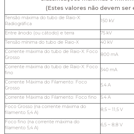
(Estes valores não devem ser 
Tensão máxima do tubo de Raio-X:
150 kV
Radiográfica
Entre ânodo (ou cátodo) e terra
75 kV
Tensão mínima do tubo de Raio-X
40 kV
Corrente máxima do tubo de Raio-X: Foco
800 mA
Grosso
Corrente máxima do tubo de Raio-X: Foco
340 mA
fino
Corrente Máxima do Filamento: Foco
5.4 A
Grosso
Corrente Máxima do Filamento: Foco fino
5.4 A
Foco Grosso (na corrente máxima do
8,5 ~ 11,5 V
filamento 5,4 A)
Foco fino (na corrente máxima do
6,5 ~ 8,8 V
filamento 5,4 A)