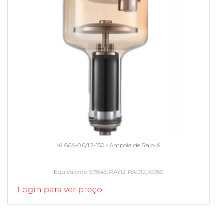
KL86A-0.6/1.2-150 - Ampola de Raio-X
Equivalente
E7843, RAY12, RAD12, XD86
Login para ver preço