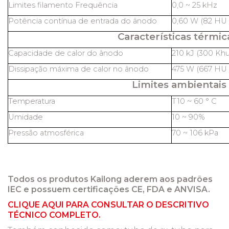
Limites filamento Frequência
0,0 ~ 25 kHz
Potência contínua de entrada do ânodo
0,60 W (82 HU /
Características térmic
Capacidade de calor do ânodo
210 kJ (300 Khu
Dissipação máxima de calor no ânodo
475 W (667 HU /
Limites ambientais
Temperatura
T10 ~ 60 ° C
Umidade
10 ~ 90%
Pressão atmosférica
70 ~ 106 kPa
Todos os produtos Kailong aderem aos padrões
IEC e possuem certificações CE, FDA e ANVISA.
CLIQUE AQUI PARA CONSULTAR O DESCRITIVO
TÉCNICO COMPLETO.