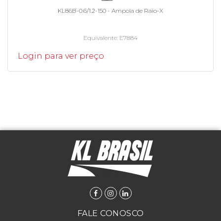
KL86B-0.6/1.2-150 - Ampola de Raio-X
Equivalente
E7884
Login para ver preço
FALE CONOSCO