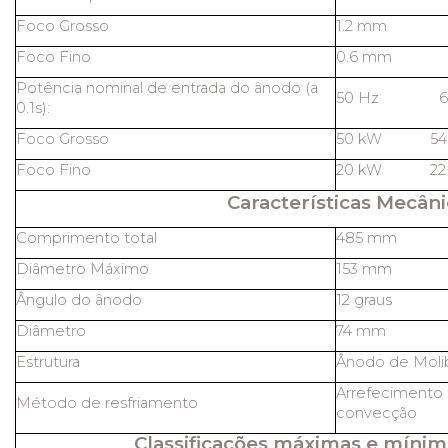
Foco Grosso
1.2 mm
Foco Fino
0.6 mm
Potência nominal de entrada do ânodo (a
50 Hz 60
0.1s):
Foco Grosso
50 kW 54
Foco Fino
20 kW 22
Características Mecâni
Comprimento total
485 mm
Diâmetro Máximo
153 mm
Ângulo do ânodo
12 graus
Diâmetro
74 mm
Estrutura
Ânodo de Molib
Arrefecimento 
Método de resfriamento
convecção
Classificações máximas e mínim