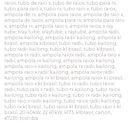
raiox, tubo de raio x, tubo de raiox, tubo para rx,
tubo para raio x, tubo rx, tubo raio x, tubo raiox,
ampola de rx, ampola para raiox, ampola de raio x,
ampola de raiox, ampola para rx, ampola para raio
x, ampola rx, ampola raio x, ampola raiox, x ray
tube, xray tube, xraytube, x raytube, ampola radii,
ampola kailong, ampola radii kailong, ampola kl
brasil, ampola klbrasil, tubo radii, tubo kailong,
tubo radii kailong, tubo kl brasil, tubo klbrasil,
ampola rx radii, ampola raiox radii, ampola raio x
radii, ampola rx kailong, ampola raiox kailong,
ampola raio x kailong, ampola rx radii kailong,
ampola raio x radii kailong, ampola raiox radii
kailong, ampola rx kl brasil, ampola raiox kl brasil,
ampola raio x kl brasil, tubo rx radii, tubo raiox
radii, tubo raio x radii, tubo rx kailong, tubo raiox
kailong, tubo raio x kailong, tubo rx radii kailong,
tubo raio x radii kailong, tubo raiox radii kailong,
tubo rx kl brasil, tubo raiox kl brasil, tubo raio x kl
brasil, 20 40kW, 22 47kW, kl73, klbrasil, canon,
e7239, toshiba