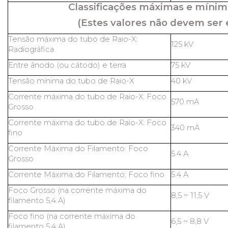
Classificações máximas e mínim
(Estes valores não devem ser 
Tensão máxima do tubo de Raio-X:
125 kV
Radiográfica
Entre ânodo (ou cátodo) e terra
75 kV
Tensão mínima do tubo de Raio-X
40 kV
Corrente máxima do tubo de Raio-X: Foco
570 mA
Grosso
Corrente máxima do tubo de Raio-X: Foco
340 mA
fino
Corrente Máxima do Filamento: Foco
5.4 A
Grosso
Corrente Máxima do Filamento: Foco fino
5.4 A
Foco Grosso (na corrente máxima do
8,5 ~ 11,5 V
filamento 5,4 A)
Foco fino (na corrente máxima do
6,5 ~ 8,8 V
filamento 5,4 A)