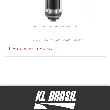
KL74-1.0/2.0-125 - Ampola de Raio-X
Equivalente
RAD8 - X40 - RAY8 - X40/C52
Login para ver preço