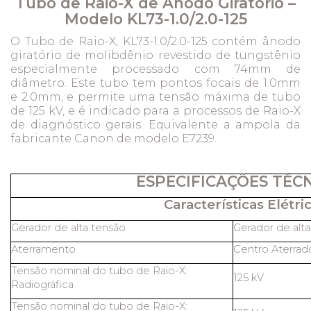
Tubo de Raio-X de Ânodo Giratório –
Modelo KL73-1.0/2.0-125
O Tubo de Raio-X, KL73-1.0/2.0-125 contém ânodo
giratório de molibdênio revestido de tungstênio
especialmente processado com 74mm de
diâmetro. Este tubo tem pontos focais de 1.0mm
e 2.0mm, e permite uma tensão máxima de tubo
de 125 kV, e é indicado para a processos de Raio-X
de diagnóstico gerais. Equivalente a ampola da
fabricante Canon de modelo E7239.
ESPECIFICAÇÕES TÉC
Características Elétric
Gerador de alta tensão
Gerador de alt
Aterramento
Centro Aterrad
Tensão nominal do tubo de Raio-X:
125 kV
Radiográfica
Tensão nominal do tubo de Raio-X: