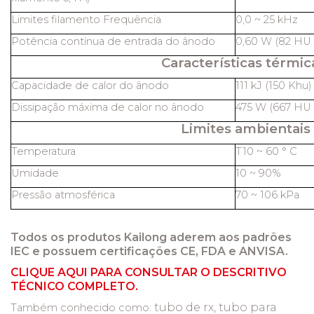
Limites filamento Frequência
0,0 ~ 25 kHz
Potência contínua de entrada do ânodo
0,60 W (82 HU /
Características térmic
Capacidade de calor do ânodo
111 kJ (150 Khu)
Dissipação máxima de calor no ânodo
475 W (667 HU /
Limites ambientais
Temperatura
T10 ~ 60 ° C
Umidade
10 ~ 90%
Pressão atmosférica
70 ~ 106 kPa
Todos os produtos Kailong aderem aos padrões
IEC e possuem certificações CE, FDA e ANVISA.
CLIQUE AQUI PARA CONSULTAR O DESCRITIVO
TÉCNICO COMPLETO.
tubo de rx, tubo para
Também conhecido como: