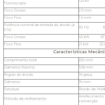
125 kV
Fluoroscopia
Foco Grosso
2.0 mm
Foco Fino
1.0 mm
Potência nominal de entrada do ânodo (a
50 Hz 60
0.1s):
Foco Grosso
43 kW 47
Foco Fino
21 kW 22 
Características Mecâni
Comprimento total
250 mm
Diâmetro Máximo
108 mm
Ângulo do ânodo
16 graus
Diâmetro
74 mm
Estrutura
Ânodo de Molib
Arrefecimento 
Método de resfriamento
convecção