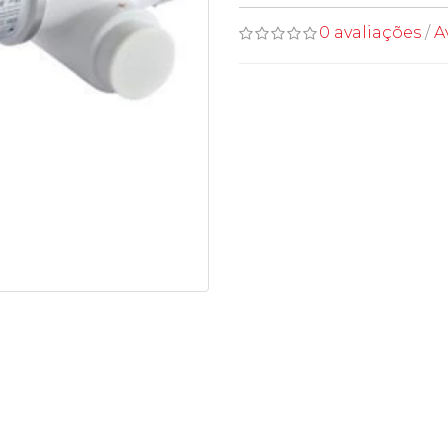
0 avaliações
/
A