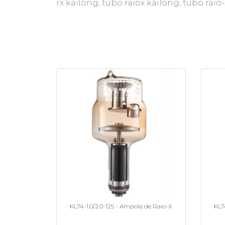
rx kailong, tubo raiox kailong, tubo raio-x
KL74-1.0/2.0-125 - Ampola de Raio-X
KL7