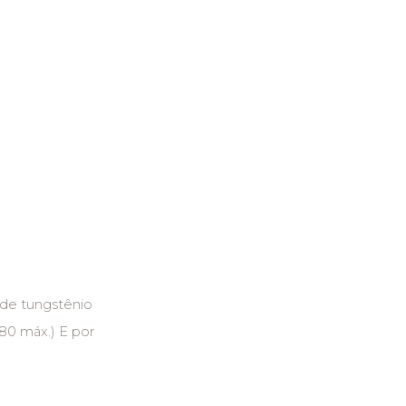
de tungstênio
80 máx.) E por