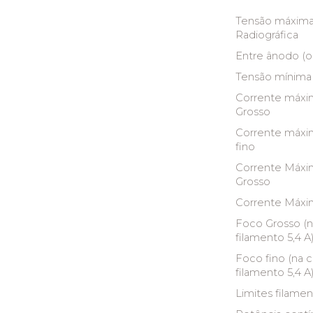
Tensão máxima
Radiográfica
Entre ânodo (o
Tensão mínima
Corrente máxi
Grosso
Corrente máxi
fino
Corrente Máxi
Grosso
Corrente Máxim
Foco Grosso (
filamento 5,4 A
Foco fino (na 
filamento 5,4 A
Limites filame