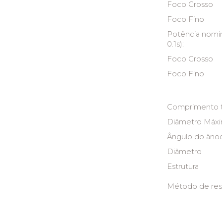
Foco Grosso
Foco Fino
Potência nomin
0.1s):
Foco Grosso
Foco Fino
Comprimento t
Diâmetro Máx
Ângulo do âno
Diâmetro
Estrutura
Método de res