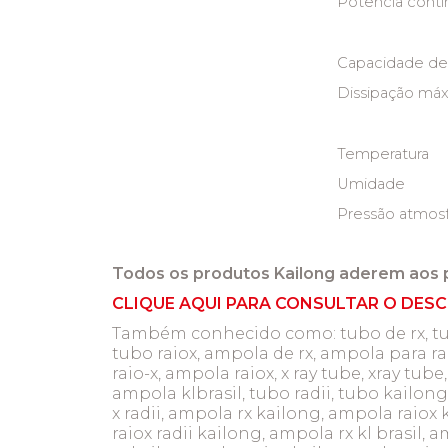
Potência contí
Capacidade de
Dissipação máx
Temperatura
Umidade
Pressão atmosf
Todos os produtos Kailong aderem aos 
CLIQUE AQUI PARA CONSULTAR O DESC
Também conhecido como: tubo de rx, tubo p
tubo raiox, ampola de rx, ampola para ra
raio-x, ampola raiox, x ray tube, xray tub
ampola klbrasil, tubo radii, tubo kailong,
x radii, ampola rx kailong, ampola raiox 
raiox radii kailong, ampola rx kl brasil, am