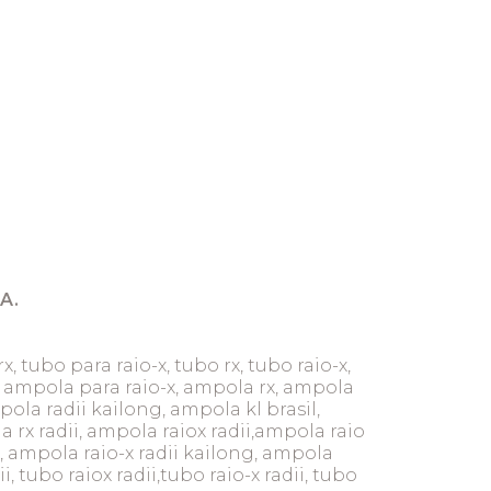
A.
 tubo para raio-x, tubo rx, tubo raio-x,
, ampola para raio-x, ampola rx, ampola
pola radii kailong, ampola kl brasil,
la rx radii, ampola raiox radii,ampola raio
g, ampola raio-x radii kailong, ampola
i, tubo raiox radii,tubo raio-x radii, tubo