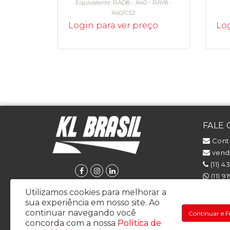
Equivalente
RAD8 - X40 - RAY8 -
X40/C52
Login para ver preço
Log
FALE
Cont
venda
(11) 4
(11) 9
(11) 
Utilizamos cookies para melhorar a
sua experiência em nosso site.
Ao
continuar navegando você
Continuar e F
concorda com a nossa
Política de
KL BRASIL COMERCIO, IMPORTACAO E EXPORTACAO LTDA - CNPJ