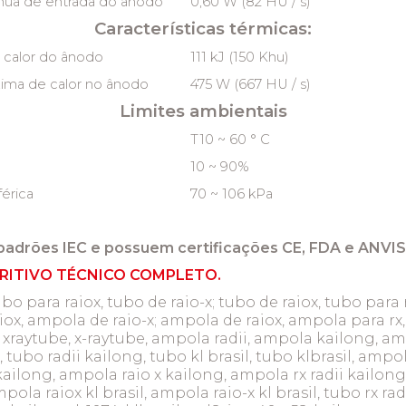
nua de entrada do ânodo
0,60 W (82 HU / s)
Características térmicas:
 calor do ânodo
111 kJ (150 Khu)
ima de calor no ânodo
475 W (667 HU / s)
Limites ambientais
T10 ~ 60 ° C
10 ~ 90%
érica
70 ~ 106 kPa
padrões IEC e possuem certificações CE, FDA e ANVIS
RITIVO TÉCNICO COMPLETO.
ara raiox, tubo de raio-x; tubo de raiox, tubo para rx,
iox, ampola de raio-x; ampola de raiox, ampola para rx
e, xraytube, x-raytube, ampola radii, ampola kailong, am
 tubo radii kailong, tubo kl brasil, tubo klbrasil, ampo
kailong, ampola raio x kailong, ampola rx radii kailon
pola raiox kl brasil, ampola raio-x kl brasil, tubo rx radi