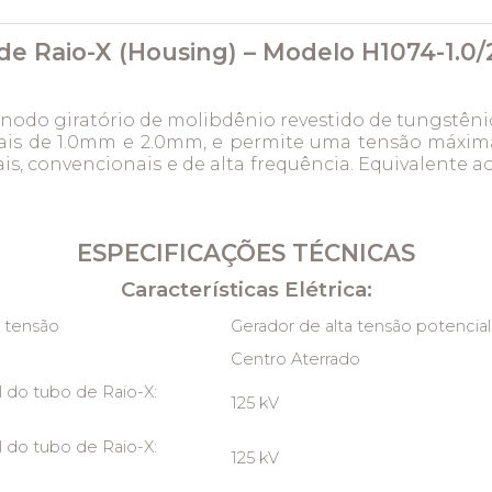
e Raio-X (Housing) – Modelo H1074-1.0/
ânodo giratório de molibdênio revestido de tungst
ais de 1.0mm e 2.0mm, e permite uma tensão máxima 
is, convencionais e de alta frequência. Equivalente 
ESPECIFICAÇÕES TÉCNICAS
Características Elétrica:
a tensão
Gerador de alta tensão potencia
Centro Aterrado
 do tubo de Raio-X:
125 kV
 do tubo de Raio-X:
125 kV