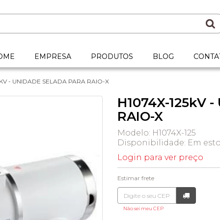
OME
EMPRESA
PRODUTOS
BLOG
CONTA
5KV - UNIDADE SELADA PARA RAIO-X
H1074X-125kV 
RAIO-X
Modelo: H1074X-125
Disponibilidade:
Em est
Login para ver preço
Estimar frete
Não sei meu CEP