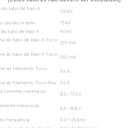
 do tubo de Raio-X:
125 kV
u cátodo) e terra
75 kV
 do tubo de Raio-X
40 kV
ma do tubo de Raio-X: Foco
570 mA
ma do tubo de Raio-X: Foco
340 mA
ma do Filamento: Foco
5.4 A
a do Filamento: Foco fino
5.4 A
na corrente máxima do
8,5 ~ 11,5 V
)
corrente máxima do
6,5 ~ 8,8 V
)
nto Frequência
0,0 ~ 25 kHz