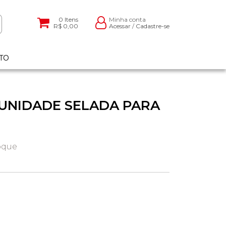
0
Itens
Minha conta
R$ 0,00
Acessar
/
Cadastre-se
TO
- UNIDADE SELADA PARA
oque