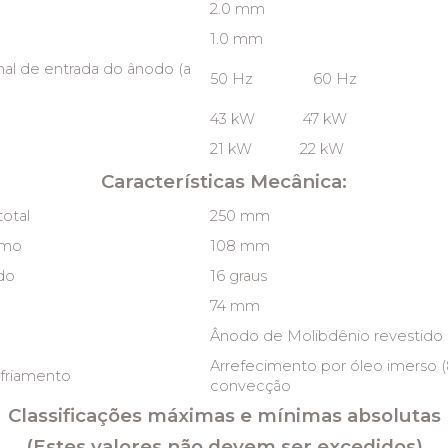
2.0 mm
1.0 mm
al de entrada do ânodo (a
50 Hz 60 Hz
43 kW 47 kW
21 kW 22 kW
Características Mecânica:
otal
250 mm
imo
108 mm
do
16 graus
74 mm
Ânodo de Molibdênio revestido 
Arrefecimento por óleo imerso (
friamento
convecção
Classificações máximas e mínimas absolutas
(Estes valores não devem ser excedidos)