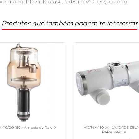
 kailong, h1074, klbrasil, rad8, iaex40, c52, kailong
Produtos que também podem te interessar
4-1.0/2.0-150 - Ampola de Raio-X
H1074X-150kV - UNIDADE SEL
PARA RAIO-X