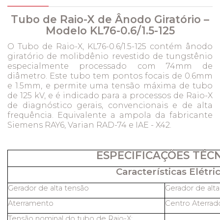
Tubo de Raio-X de Ânodo Giratório –
Modelo KL76-0.6/1.5-125
O Tubo de Raio-X, KL76-0.6/1.5-125 contém ânodo
giratório de molibdênio revestido de tungstênio
especialmente processado com 74mm de
diâmetro. Este tubo tem pontos focais de 0.6mm
e 1.5mm, e permite uma tensão máxima de tubo
de 125 kV, e é indicado para a processos de Raio-X
de diagnóstico gerais, convencionais e de alta
frequência. Equivalente a ampola da fabricante
Siemens RAY6, Varian RAD-74 e IAE - X42.
ESPECIFICAÇÕES TÉC
Características Elétric
Gerador de alta tensão
Gerador de alt
Aterramento
Centro Aterrad
Tensão nominal do tubo de Raio-X: