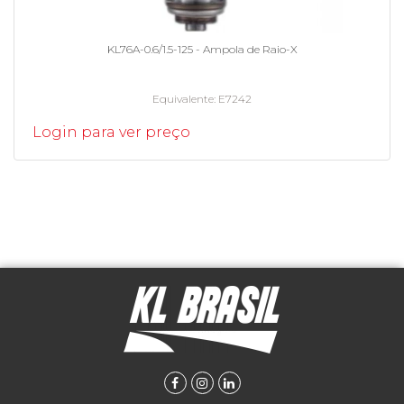
KL76A-0.6/1.5-125 - Ampola de Raio-X
Equivalente
E7242
Login para ver preço