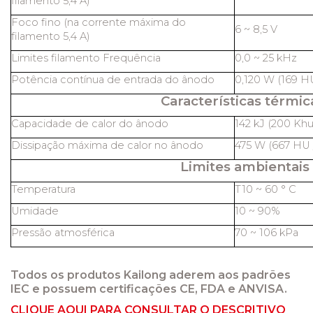
filamento 5,4 A)
Foco fino (na corrente máxima do
6 ~ 8,5 V
filamento 5,4 A)
Limites filamento Frequência
0,0 ~ 25 kHz
Potência contínua de entrada do ânodo
0,120 W (169 HU
Características térmic
Capacidade de calor do ânodo
142 kJ (200 Khu
Dissipação máxima de calor no ânodo
475 W (667 HU /
Limites ambientais
Temperatura
T10 ~ 60 ° C
Umidade
10 ~ 90%
Pressão atmosférica
70 ~ 106 kPa
Todos os produtos Kailong aderem aos padrões
IEC e possuem certificações CE, FDA e ANVISA.
CLIQUE AQUI PARA CONSULTAR O DESCRITIVO