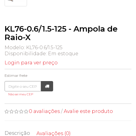
KL76-0.6/1.5-125 - Ampola de
Raio-X
Modelo: KL76-0.6/1.5-125
Disponibilidade:
Em estoque
Login para ver preço
Estimar frete
Não sei meu CEP
0 avaliações
/
Avalie este produto
Descrição
Avaliações (0)