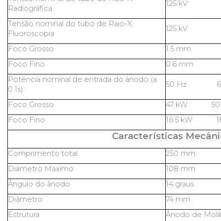
125 kV
Radiográfica
Tensão nominal do tubo de Raio-X:
125 kV
Fluoroscopia
Foco Grosso
1.5 mm
Foco Fino
0.6 mm
Potência nominal de entrada do ânodo (a
50 Hz 60
0.1s):
Foco Grosso
47 kW 50
Foco Fino
16.5 kW 1
Características Mecâni
Comprimento total
250 mm
Diâmetro Máximo
108 mm
Ângulo do ânodo
14 graus
Diâmetro
74 mm
Estrutura
Ânodo de Molib