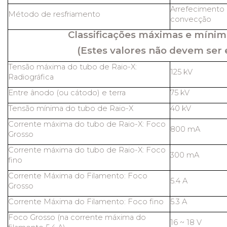
Arrefecimento 
Método de resfriamento
convecção
Classificações máximas e mínim
(Estes valores não devem ser 
Tensão máxima do tubo de Raio-X:
125 kV
Radiográfica
Entre ânodo (ou cátodo) e terra
75 kV
Tensão mínima do tubo de Raio-X
40 kV
Corrente máxima do tubo de Raio-X: Foco
800 mA
Grosso
Corrente máxima do tubo de Raio-X: Foco
300 mA
fino
Corrente Máxima do Filamento: Foco
5.4 A
Grosso
Corrente Máxima do Filamento: Foco fino
5.3 A
Foco Grosso (na corrente máxima do
16 ~ 18 V