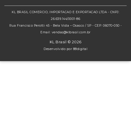
KL BRASIL COMERCIO, IMPORTACAO E EXPORTACAO LTDA - CNPJ:
26.639.144/0001-86
Rua Francisco Perotti 45 - Bela Vista – Osasco / SP - CEP: 06070-050 -
Email: vendas@klbrasil.com.br
KL Brasil © 2026
Desenvolvido por
88digital