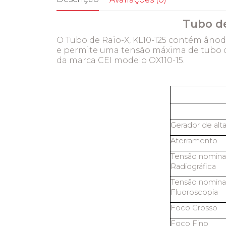
Tubo de
O Tubo de Raio-X, KL10-125 contém ânod
e permite uma tensão máxima de tubo de
da marca CEI modelo OX110-15.
Gerador de alt
Aterramento
Tensão nominal
Radiográfica
Tensão nominal
Fluoroscopia
Foco Grosso
Foco Fino