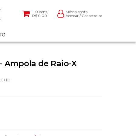
0
Itens
Minha conta
R$ 0,00
Acessar
/
Cadastre-se
TO
0 - Ampola de Raio-X
oque