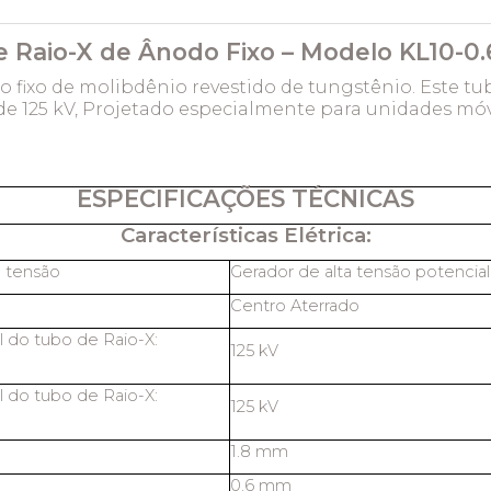
 Raio-X de Ânodo Fixo – Modelo KL10-0.6
o fixo de molibdênio revestido de tungstênio. Este t
 125 kV, Projetado especialmente para unidades móve
ESPECIFICAÇÕES TÉCNICAS
Características Elétrica:
a tensão
Gerador de alta tensão potencia
Centro Aterrado
 do tubo de Raio-X:
125 kV
 do tubo de Raio-X:
125 kV
1.8 mm
0.6 mm