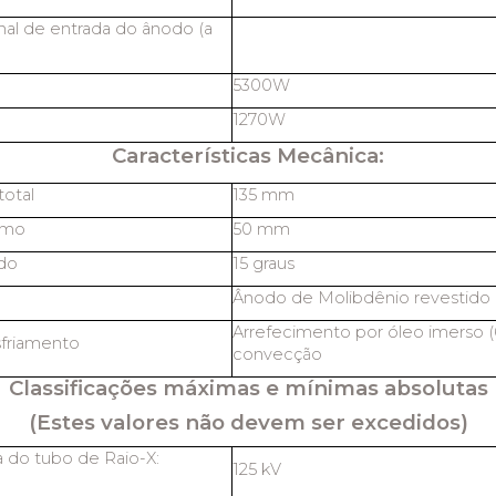
al de entrada do ânodo (a
5300W
1270W
Características Mecânica:
otal
135 mm
imo
50 mm
do
15 graus
Ânodo de Molibdênio revestido 
Arrefecimento por óleo imerso (
friamento
convecção
Classificações máximas e mínimas absolutas
(Estes valores não devem ser excedidos)
 do tubo de Raio-X:
125 kV