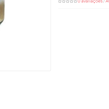
0 avaliações
/
A