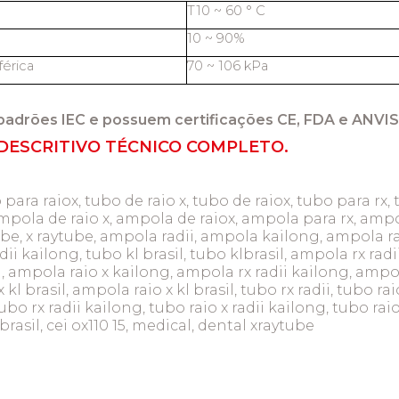
T10 ~ 60 ° C
10 ~ 90%
érica
70 ~ 106 kPa
padrões IEC e possuem certificações CE, FDA e ANVIS
DESCRITIVO TÉCNICO COMPLETO.
 para raiox, tubo de raio x, tubo de raiox, tubo para rx, 
mpola de raio x, ampola de raiox, ampola para rx, ampol
tube, x raytube, ampola radii, ampola kailong, ampola r
dii kailong, tubo kl brasil, tubo klbrasil, ampola rx radi
 ampola raio x kailong, ampola rx radii kailong, ampola
l brasil, ampola raio x kl brasil, tubo rx radii, tubo raio
bo rx radii kailong, tubo raio x radii kailong, tubo raio
 klbrasil, cei ox110 15, medical, dental xraytube