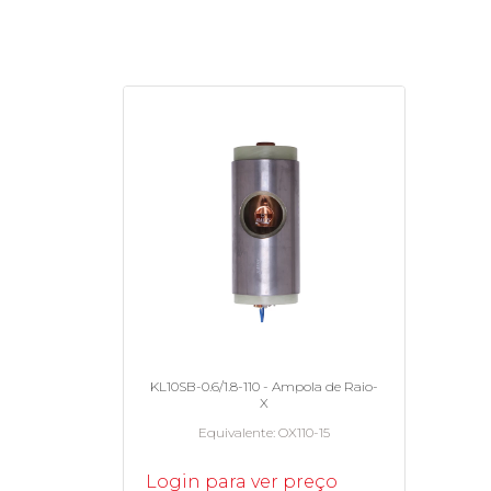
KL10SB-0.6/1.8-110 - Ampola de Raio-
X
Equivalente
OX110-15
Login para ver preço