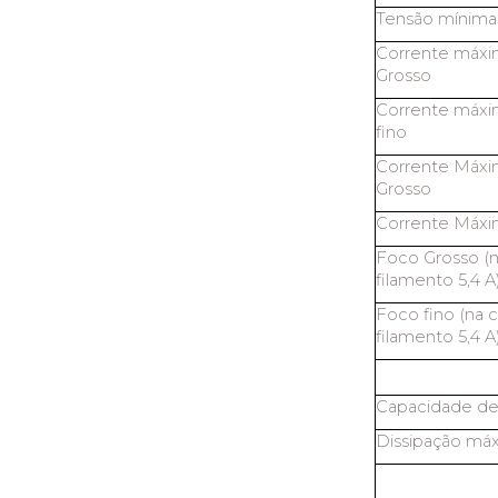
Tensão mínima
Corrente máxi
Grosso
Corrente máxi
fino
Corrente Máxi
Grosso
Corrente Máxi
Foco Grosso (
filamento 5,4 A
Foco fino (na 
filamento 5,4 A
Capacidade de
Dissipação máx