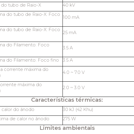
 do tubo de Raio-X
40 kV
ma do tubo de Raio-X: Foco
100 mA
ma do tubo de Raio-X: Foco
25 mA
ma do Filamento: Foco
3.5 A
ma do Filamento: Foco fino
3.5 A
na corrente máxima do
4.0 ~ 7.0 V
)
corrente máxima do
2.0 ~ 3.0 V
)
Características térmicas:
 calor do ânodo
30 kJ (42 Khu)
ima de calor no ânodo
275 W
Limites ambientais