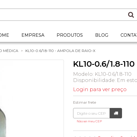
OME
EMPRESA
PRODUTOS
BLOG
CONTA
O MÉDICA
KL10-0.6/1.8-110 - AMPOLA DE RAIO-X
KL10-0.6/1.8-11
Modelo: KL10-0.6/1.8-110
Disponibilidade:
Em est
Login para ver preço
Estimar frete
Não sei meu CEP