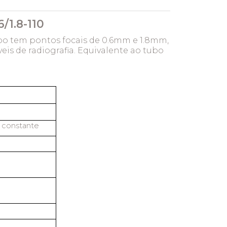
/1.8-110
ubo tem pontos focais de 0.6mm e 1.8mm,
is de radiografia. Equivalente ao tubo
l constante