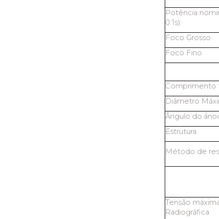
Potência nomin
0.1s):
Foco Grosso
Foco Fino
Comprimento t
Diâmetro Máx
Ângulo do âno
Estrutura
Método de res
Tensão máxima
Radiográfica