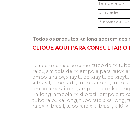
Temperatura
Umidade
Pressão atmosf
Todos os produtos Kailong aderem aos 
CLIQUE AQUI PARA CONSULTAR O 
tubo de rx, tubo
Também conhecido como:
raiox, ampola de rx, ampola para raiox, a
ampola raiox, x ray tube, xray tube, xray
klbrasil, tubo radii, tubo kailong, tubo ra
ampola rx kailong, ampola raiox kailong,
kailong, ampola rx kl brasil, ampola raiox k
tubo raiox kailong, tubo raio x kailong, tu
raiox kl brasil, tubo raio x kl brasil, kl10,