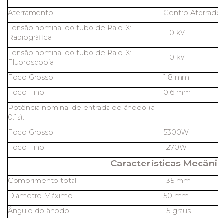
Aterramento
Centro Aterrad
Tensão nominal do tubo de Raio-X:
110 kV
Radiográfica
Tensão nominal do tubo de Raio-X:
110 kV
Fluoroscopia
Foco Grosso
1.8 mm
Foco Fino
0.6 mm
Potência nominal de entrada do ânodo (a
0.1s):
Foco Grosso
5300W
Foco Fino
1270W
Características Mecâni
Comprimento total
135 mm
Diâmetro Máximo
50 mm
Ângulo do ânodo
15 graus