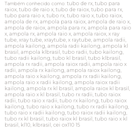
tubo de rx, tubo para
Também conhecido como:
raiox, tubo de raio x, tubo de raiox, tubo para rx,
tubo para raio x, tubo rx, tubo raio x, tubo raiox,
ampola de rx, ampola para raiox, ampola de raio x,
ampola de raiox, ampola para rx, ampola para raio
x, ampola rx, ampola raio x, ampola raiox, x ray
tube, xray tube, xraytube, x raytube, ampola radii,
ampola kailong, ampola radii kailong, ampola kl
brasil, ampola klbrasil, tubo radii, tubo kailong,
tubo radii kailong, tubo kl brasil, tubo klbrasil,
ampola rx radii, ampola raiox radii, ampola raio x
radii, ampola rx kailong, ampola raiox kailong,
ampola raio x kailong, ampola rx radii kailong,
ampola raio x radii kailong, ampola raiox radii
kailong, ampola rx kl brasil, ampola raiox kl brasil,
ampola raio x kl brasil, tubo rx radii, tubo raiox
radii, tubo raio x radii, tubo rx kailong, tubo raiox
kailong, tubo raio x kailong, tubo rx radii kailong,
tubo raio x radii kailong, tubo raiox radii kailong,
tubo rx kl brasil, tubo raiox kl brasil, tubo raio x kl
brasil, kl10, klbrasil, cei ox110 15