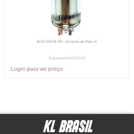
KL10-0.6/1.8-110 - Ampola de Raio-X
Equivalente
OX110-15
Login para ver preço