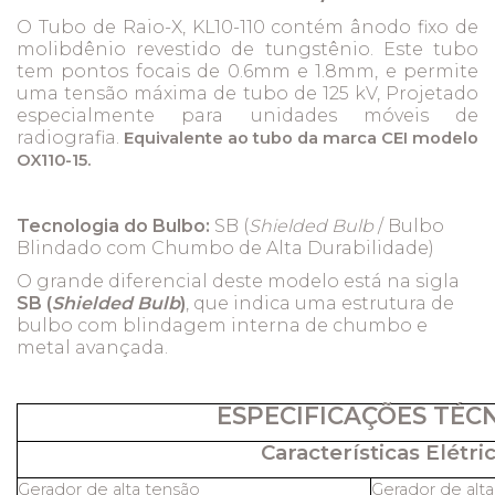
O Tubo de Raio-X, KL10-110 contém ânodo fixo de
molibdênio revestido de tungstênio. Este tubo
tem pontos focais de 0.6mm e 1.8mm, e permite
uma tensão máxima de tubo de 125 kV, Projetado
especialmente para unidades móveis de
radiografia.
Equi
valente ao
tubo da marca CEI modelo
OX110-15.
Tecnologia do Bulbo:
SB (
Shielded Bulb
/ Bulbo
Blindado com Chumbo de Alta Durabilidade)
O grande diferencial deste modelo está na sigla
SB (
Shielded Bulb
)
, que indica uma estrutura de
bulbo com blindagem interna de chumbo e
metal avançada.
ESPECIFICAÇÕES TÉC
Características Elétric
Gerador de alta tensão
Gerador de alt