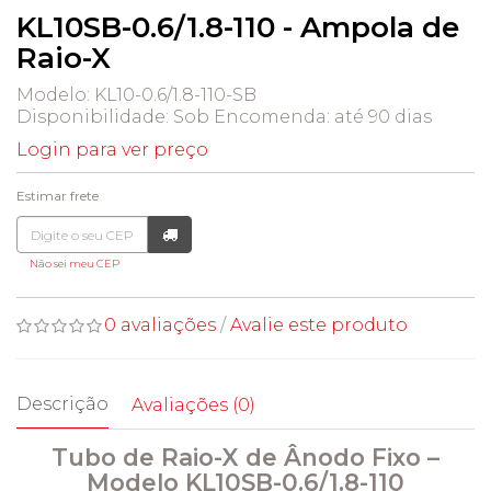
KL10SB-0.6/1.8-110 - Ampola de
Raio-X
Modelo: KL10-0.6/1.8-110-SB
Disponibilidade:
Sob Encomenda: até 90 dias
Login para ver preço
Estimar frete
Não sei meu CEP
0 avaliações
/
Avalie este produto
Descrição
Avaliações (0)
Tubo de Raio-X de Ânodo Fixo –
Modelo KL10SB-0.6/1.8-110