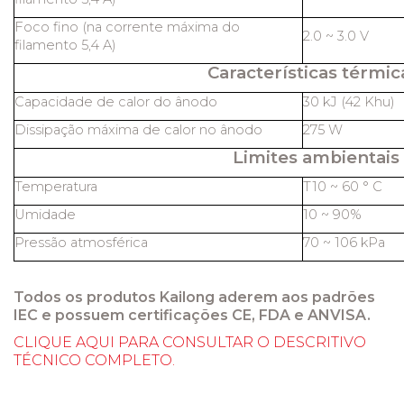
Foco fino (na corrente máxima do
2.0 ~ 3.0 V
filamento 5,4 A)
Características térmic
Capacidade de calor do ânodo
30 kJ (42 Khu)
Dissipação máxima de calor no ânodo
275 W
Limites ambientais
Temperatura
T10 ~ 60 ° C
Umidade
10 ~ 90%
Pressão atmosférica
70 ~ 106 kPa
Todos os produtos Kailong aderem aos padrões
IEC e possuem certificações CE, FDA e ANVISA.
CLIQUE AQUI PARA CONSULTAR O DESCRITIVO
TÉCNICO COMPLETO.