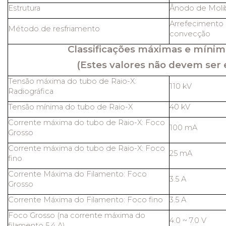
Estrutura
Ânodo de Molib
Arrefecimento 
Método de resfriamento
convecção
Classificações máximas e mínim
(Estes valores não devem ser 
Tensão máxima do tubo de Raio-X:
110 kV
Radiográfica
Tensão mínima do tubo de Raio-X
40 kV
Corrente máxima do tubo de Raio-X: Foco
100 mA
Grosso
Corrente máxima do tubo de Raio-X: Foco
25 mA
fino
Corrente Máxima do Filamento: Foco
3.5 A
Grosso
Corrente Máxima do Filamento: Foco fino
3.5 A
Foco Grosso (na corrente máxima do
4.0 ~ 7.0 V
filamento 5,4 A)