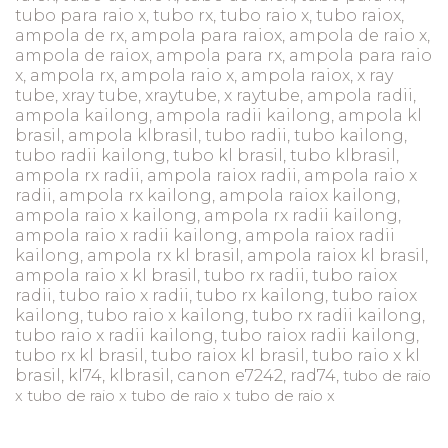
tubo para raio x, tubo rx, tubo raio x, tubo raiox,
ampola de rx, ampola para raiox, ampola de raio x,
ampola de raiox, ampola para rx, ampola para raio
x, ampola rx, ampola raio x, ampola raiox, x ray
tube, xray tube, xraytube, x raytube, ampola radii,
ampola kailong, ampola radii kailong, ampola kl
brasil, ampola klbrasil, tubo radii, tubo kailong,
tubo radii kailong, tubo kl brasil, tubo klbrasil,
ampola rx radii, ampola raiox radii, ampola raio x
radii, ampola rx kailong, ampola raiox kailong,
ampola raio x kailong, ampola rx radii kailong,
ampola raio x radii kailong, ampola raiox radii
kailong, ampola rx kl brasil, ampola raiox kl brasil,
ampola raio x kl brasil, tubo rx radii, tubo raiox
radii, tubo raio x radii, tubo rx kailong, tubo raiox
kailong, tubo raio x kailong, tubo rx radii kailong,
tubo raio x radii kailong, tubo raiox radii kailong,
tubo rx kl brasil, tubo raiox kl brasil, tubo raio x kl
brasil, kl74, klbrasil, canon e7242, rad74,
tubo de raio
x tubo de raio x tubo de raio x tubo de raio x