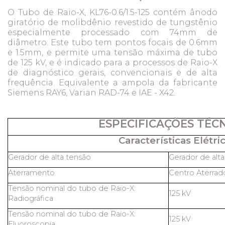
O Tubo de Raio-X, KL76-0.6/1.5-125 contém ânodo
giratório de molibdênio revestido de tungstênio
especialmente processado com 74mm de
diâmetro. Este tubo tem pontos focais de 0.6mm
e 1.5mm, e permite uma tensão máxima de tubo
de 125 kV, e é indicado para a processos de Raio-X
de diagnóstico gerais, convencionais e de alta
frequência. Equivalente a ampola da fabricante
Siemens RAY6, Varian RAD-74 e IAE - X42.
ESPECIFICAÇÕES TÉC
Características Elétric
Gerador de alta tensão
Gerador de alt
Aterramento
Centro Aterrad
Tensão nominal do tubo de Raio-X:
125 kV
Radiográfica
Tensão nominal do tubo de Raio-X:
125 kV
Fluoroscopia