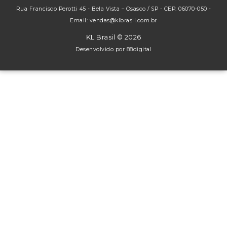
Rua Francisco Perotti 45 - Bela Vista – Osasco / SP - CEP: 06070-050 -
Email: vendas@klbrasil.com.br
KL Brasil © 2026
Desenvolvido por
88digital