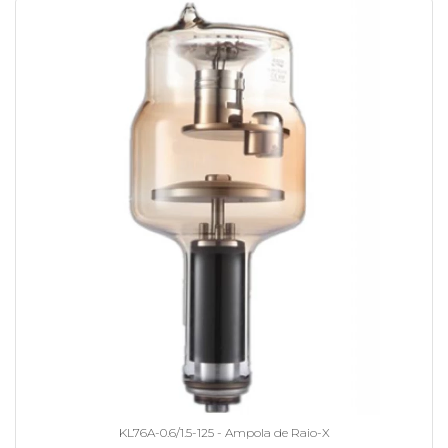
KL76A-0.6/1.5-125 - Ampola de Raio-X