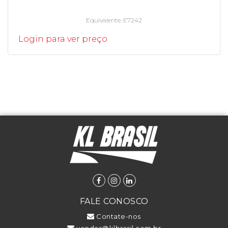
Equivalente
E7242
Login para ver preço
FALE CONOSCO
Contate-nos
vendas@klbrasil.com.br