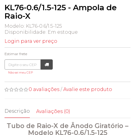
KL76-0.6/1.5-125 - Ampola de
Raio-X
Modelo: KL76-0.6/1.5-125
Disponibilidade:
Em estoque
Login para ver preço
Estimar frete
Não sei meu CEP
0 avaliações
/
Avalie este produto
Descrição
Avaliações (0)
Tubo de Raio-X de Ânodo Giratório –
Modelo KL76-0.6/1.5-125