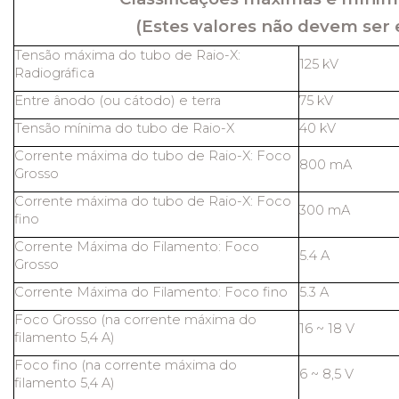
(Estes valores não devem ser 
Tensão máxima do tubo de Raio-X:
125 kV
Radiográfica
Entre ânodo (ou cátodo) e terra
75 kV
Tensão mínima do tubo de Raio-X
40 kV
Corrente máxima do tubo de Raio-X: Foco
800 mA
Grosso
Corrente máxima do tubo de Raio-X: Foco
300 mA
fino
Corrente Máxima do Filamento: Foco
5.4 A
Grosso
Corrente Máxima do Filamento: Foco fino
5.3 A
Foco Grosso (na corrente máxima do
16 ~ 18 V
filamento 5,4 A)
Foco fino (na corrente máxima do
6 ~ 8,5 V
filamento 5,4 A)