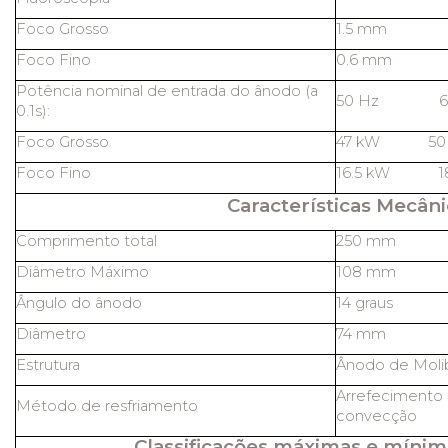
Foco Grosso
1.5 mm
Foco Fino
0.6 mm
Potência nominal de entrada do ânodo (a
50 Hz 60
0.1s):
Foco Grosso
47 kW 50
Foco Fino
16.5 kW 1
Características Mecâni
Comprimento total
250 mm
Diâmetro Máximo
108 mm
Ângulo do ânodo
14 graus
Diâmetro
74 mm
Estrutura
Ânodo de Molib
Arrefecimento 
Método de resfriamento
convecção
Classificações máximas e mínim