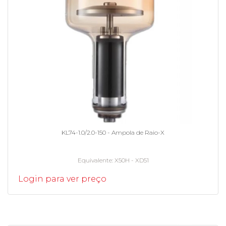
KL74-1.0/2.0-150 - Ampola de Raio-X
Equivalente
X50H - XD51
Login para ver preço