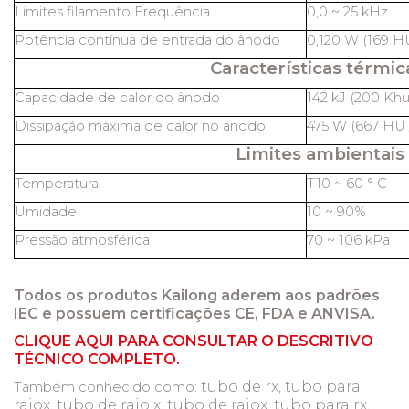
Limites filamento Frequência
0,0 ~ 25 kHz
Potência contínua de entrada do ânodo
0,120 W (169 HU
Características térmic
Capacidade de calor do ânodo
142 kJ (200 Khu
Dissipação máxima de calor no ânodo
475 W (667 HU /
Limites ambientais
Temperatura
T10 ~ 60 ° C
Umidade
10 ~ 90%
Pressão atmosférica
70 ~ 106 kPa
Todos os produtos Kailong aderem aos padrões
IEC e possuem certificações CE, FDA e ANVISA.
CLIQUE AQUI PARA CONSULTAR O DESCRITIVO
TÉCNICO COMPLETO.
tubo de rx, tubo para
Também conhecido como:
raiox, tubo de raio x, tubo de raiox, tubo para rx,