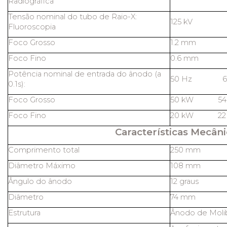
Radiográfica
Tensão nominal do tubo de Raio-X:
125 kV
Fluoroscopia
Foco Grosso
1.2 mm
Foco Fino
0.6 mm
Potência nominal de entrada do ânodo (a
50 Hz 60
0.1s):
Foco Grosso
50 kW 54
Foco Fino
20 kW 22
Características Mecâni
Comprimento total
250 mm
Diâmetro Máximo
108 mm
Ângulo do ânodo
12 graus
Diâmetro
74 mm
Estrutura
Ânodo de Molib