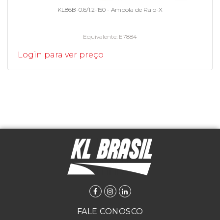
KL86B-0.6/1.2-150 - Ampola de Raio-X
Equivalente
E7884
Login para ver preço
FALE CONOSCO