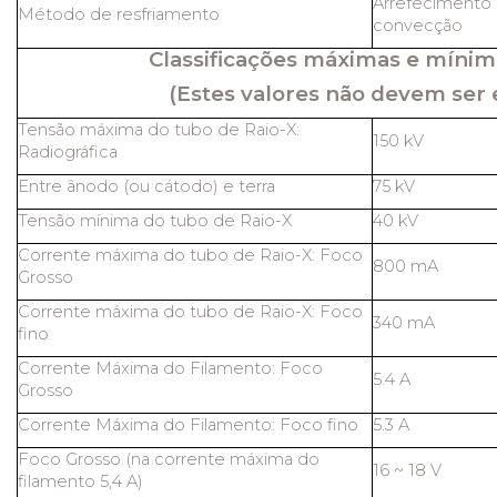
Arrefecimento 
Método de resfriamento
convecção
Classificações máximas e mínim
(Estes valores não devem ser 
Tensão máxima do tubo de Raio-X:
150 kV
Radiográfica
Entre ânodo (ou cátodo) e terra
75 kV
Tensão mínima do tubo de Raio-X
40 kV
Corrente máxima do tubo de Raio-X: Foco
800 mA
Grosso
Corrente máxima do tubo de Raio-X: Foco
340 mA
fino
Corrente Máxima do Filamento: Foco
5.4 A
Grosso
Corrente Máxima do Filamento: Foco fino
5.3 A
Foco Grosso (na corrente máxima do
16 ~ 18 V
filamento 5,4 A)