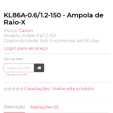
KL86A-0.6/1.2-150 - Ampola de
Raio-X
Marca:
Canon
Modelo: KL86A-0.6/1.2-150
Disponibilidade:
Sob Encomenda: até 30 dias
Login para ver preço
Estimar frete
Não sei meu CEP
0 avaliações
/
Avalie este produto
Descrição
Avaliações (0)