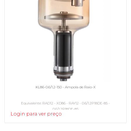
KL86-0.6/1.2-150 - Ampola de Raio-X
Equivalente
RAD12 - XD86 - RAY12 - 0.6/1.2P18DE-85 -
0.6/1.2P18DE-85
Login para ver preço