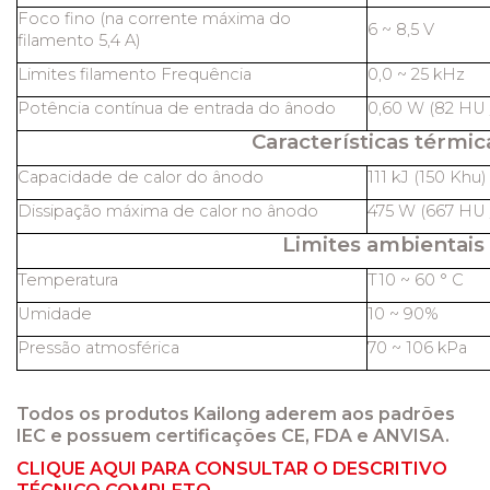
Foco fino (na corrente máxima do
6 ~ 8,5 V
filamento 5,4 A)
Limites filamento Frequência
0,0 ~ 25 kHz
Potência contínua de entrada do ânodo
0,60 W (82 HU /
Características térmic
Capacidade de calor do ânodo
111 kJ (150 Khu)
Dissipação máxima de calor no ânodo
475 W (667 HU /
Limites ambientais
Temperatura
T10 ~ 60 ° C
Umidade
10 ~ 90%
Pressão atmosférica
70 ~ 106 kPa
Todos os produtos Kailong aderem aos padrões
IEC e possuem certificações CE, FDA e ANVISA.
CLIQUE AQUI PARA CONSULTAR O DESCRITIVO