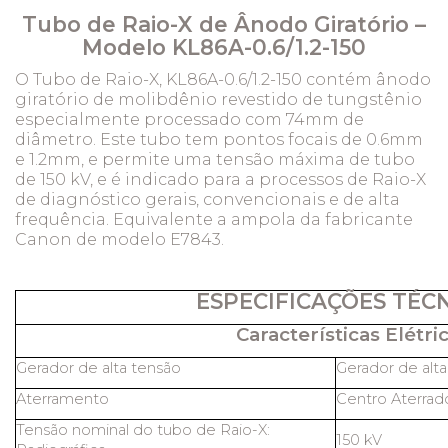
Tubo de Raio-X de Ânodo Giratório –
Modelo KL86A-0.6/1.2-150
O Tubo de Raio-X, KL86A-0.6/1.2-150 contém ânodo
giratório de molibdênio revestido de tungstênio
especialmente processado com 74mm de
diâmetro. Este tubo tem pontos focais de 0.6mm
e 1.2mm, e permite uma tensão máxima de tubo
de 150 kV, e é indicado para a processos de Raio-X
de diagnóstico gerais, convencionais e de alta
frequência. Equivalente a ampola da fabricante
Canon de modelo E7843.
ESPECIFICAÇÕES TÉC
Características Elétric
Gerador de alta tensão
Gerador de alt
Aterramento
Centro Aterrad
Tensão nominal do tubo de Raio-X:
150 kV