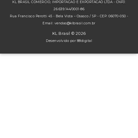
KL BRASIL COMERCIO, IMPORTACAO E EXPORTACAO LTDA - CNPJ:
26.639.144/0001-86
Rua Francisco Perotti 45 - Bela Vista – Osasco / SP - CEP: 06070-050 -
Email: vendas@klbrasil.com.br
KL Brasil © 2026
Desenvolvido por
88digital