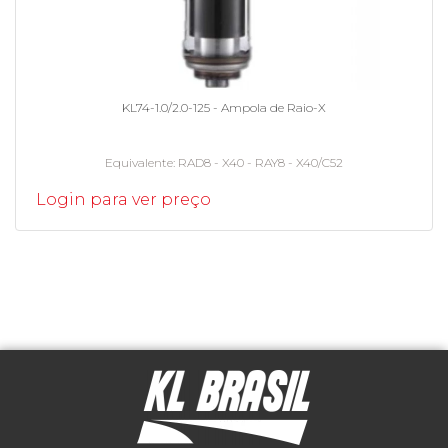
KL74-1.0/2.0-125 - Ampola de Raio-X
Equivalente
RAD8 - X40 - RAY8 - X40/C52
Login para ver preço