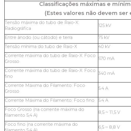
Classificações máximas e mínim
(Estes valores não devem ser 
Tensão máxima do tubo de Raio-X:
125 kV
Radiográfica
Entre ânodo (ou cátodo) e terra
75 kV
Tensão mínima do tubo de Raio-X
40 kV
Corrente máxima do tubo de Raio-X: Foco
570 mA
Grosso
Corrente máxima do tubo de Raio-X: Foco
340 mA
fino
Corrente Máxima do Filamento: Foco
5.4 A
Grosso
Corrente Máxima do Filamento: Foco fino
5.4 A
Foco Grosso (na corrente máxima do
8,5 ~ 11,5 V
filamento 5,4 A)
Foco fino (na corrente máxima do
6,5 ~ 8,8 V
filamento 5,4 A)