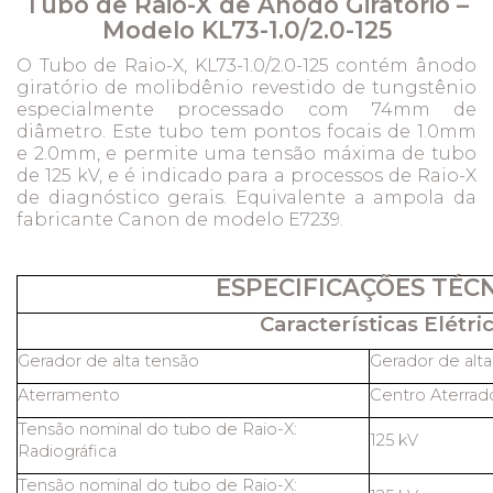
Tubo de Raio-X de Ânodo Giratório –
Modelo KL73-1.0/2.0-125
O Tubo de Raio-X, KL73-1.0/2.0-125 contém ânodo
giratório de molibdênio revestido de tungstênio
especialmente processado com 74mm de
diâmetro. Este tubo tem pontos focais de 1.0mm
e 2.0mm, e permite uma tensão máxima de tubo
de 125 kV, e é indicado para a processos de Raio-X
de diagnóstico gerais. Equivalente a ampola da
fabricante Canon de modelo E7239.
ESPECIFICAÇÕES TÉC
Características Elétric
Gerador de alta tensão
Gerador de alt
Aterramento
Centro Aterrad
Tensão nominal do tubo de Raio-X:
125 kV
Radiográfica
Tensão nominal do tubo de Raio-X: