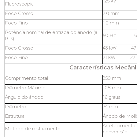
125 kV
Fluoroscopia
Foco Grosso
2.0 mm
Foco Fino
1.0 mm
Potência nominal de entrada do ânodo (a
50 Hz 60
0.1s):
Foco Grosso
43 kW 47
Foco Fino
21 kW 22 
Características Mecâni
Comprimento total
250 mm
Diâmetro Máximo
108 mm
Ângulo do ânodo
16 graus
Diâmetro
74 mm
Estrutura
Ânodo de Molib
Arrefecimento 
Método de resfriamento
convecção