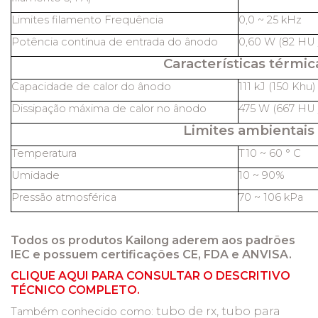
Limites filamento Frequência
0,0 ~ 25 kHz
Potência contínua de entrada do ânodo
0,60 W (82 HU /
Características térmic
Capacidade de calor do ânodo
111 kJ (150 Khu)
Dissipação máxima de calor no ânodo
475 W (667 HU /
Limites ambientais
Temperatura
T10 ~ 60 ° C
Umidade
10 ~ 90%
Pressão atmosférica
70 ~ 106 kPa
Todos os produtos Kailong aderem aos padrões
IEC e possuem certificações CE, FDA e ANVISA.
CLIQUE AQUI PARA CONSULTAR O DESCRITIVO
TÉCNICO COMPLETO.
tubo de rx, tubo para
Também conhecido como: