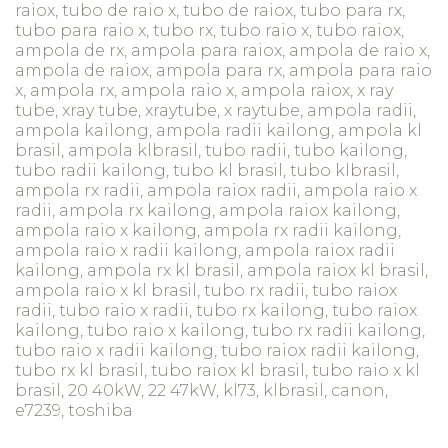
raiox, tubo de raio x, tubo de raiox, tubo para rx,
tubo para raio x, tubo rx, tubo raio x, tubo raiox,
ampola de rx, ampola para raiox, ampola de raio x,
ampola de raiox, ampola para rx, ampola para raio
x, ampola rx, ampola raio x, ampola raiox, x ray
tube, xray tube, xraytube, x raytube, ampola radii,
ampola kailong, ampola radii kailong, ampola kl
brasil, ampola klbrasil, tubo radii, tubo kailong,
tubo radii kailong, tubo kl brasil, tubo klbrasil,
ampola rx radii, ampola raiox radii, ampola raio x
radii, ampola rx kailong, ampola raiox kailong,
ampola raio x kailong, ampola rx radii kailong,
ampola raio x radii kailong, ampola raiox radii
kailong, ampola rx kl brasil, ampola raiox kl brasil,
ampola raio x kl brasil, tubo rx radii, tubo raiox
radii, tubo raio x radii, tubo rx kailong, tubo raiox
kailong, tubo raio x kailong, tubo rx radii kailong,
tubo raio x radii kailong, tubo raiox radii kailong,
tubo rx kl brasil, tubo raiox kl brasil, tubo raio x kl
brasil, 20 40kW, 22 47kW, kl73, klbrasil, canon,
e7239, toshiba