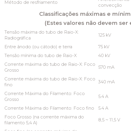
Método de resfriamento
convecção
Classificações máximas e mínim
(Estes valores não devem ser 
Tensão máxima do tubo de Raio-X:
125 kV
Radiográfica
Entre ânodo (ou cátodo) e terra
75 kV
Tensão mínima do tubo de Raio-X
40 kV
Corrente máxima do tubo de Raio-X: Foco
570 mA
Grosso
Corrente máxima do tubo de Raio-X: Foco
340 mA
fino
Corrente Máxima do Filamento: Foco
5.4 A
Grosso
Corrente Máxima do Filamento: Foco fino
5.4 A
Foco Grosso (na corrente máxima do
8,5 ~ 11,5 V
filamento 5,4 A)