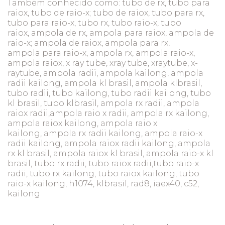
Também conhecido como: tubo de rx, tubo para
raiox, tubo de raio-x; tubo de raiox, tubo para rx,
tubo para raio-x, tubo rx, tubo raio-x, tubo
raiox, ampola de rx, ampola para raiox, ampola de
raio-x; ampola de raiox, ampola para rx,
ampola para raio-x, ampola rx, ampola raio-x,
ampola raiox, x ray tube, xray tube, xraytube, x-
raytube, ampola radii, ampola kailong, ampola
radii kailong, ampola kl brasil, ampola klbrasil,
tubo radii, tubo kailong, tubo radii kailong, tubo
kl brasil, tubo klbrasil, ampola rx radii, ampola
raiox radii,ampola raio x radii, ampola rx kailong,
ampola raiox kailong, ampola raio x
kailong, ampola rx radii kailong, ampola raio-x
radii kailong, ampola raiox radii kailong, ampola
rx kl brasil, ampola raiox kl brasil, ampola raio-x kl
brasil, tubo rx radii, tubo raiox radii,tubo raio-x
radii, tubo rx kailong, tubo raiox kailong, tubo
raio-x kailong, h1074, klbrasil, rad8, iaex40, c52,
kailong