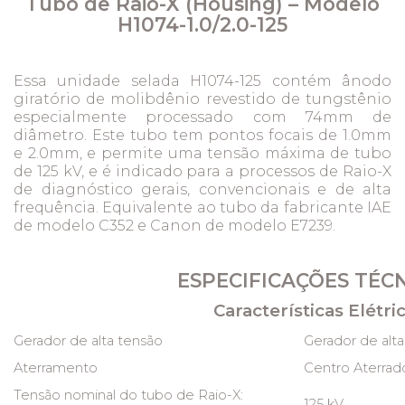
Tubo de Raio-X (Housing) – Modelo
H1074-1.0/2.0-125
Essa unidade selada H1074-125 contém ânodo
giratório de molibdênio revestido de tungstênio
especialmente processado com 74mm de
diâmetro. Este tubo tem pontos focais de 1.0mm
e 2.0mm, e permite uma tensão máxima de tubo
de 125 kV, e é indicado para a processos de Raio-X
de diagnóstico gerais, convencionais e de alta
frequência. Equivalente ao tubo da fabricante IAE
de modelo C352 e Canon de modelo E7239.
ESPECIFICAÇÕES TÉC
Características Elétric
Gerador de alta tensão
Gerador de alt
Aterramento
Centro Aterrad
Tensão nominal do tubo de Raio-X:
125 kV