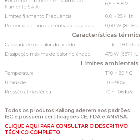
Foco fino (na corrente máxima do
6,5 ~ 8,8 V
filamento 5,4 A)
Limites filamento Frequência
0,0 ~ 25 kHz
Potência contínua de entrada do ânodo
0,60 W (82 HU /
Características térmic
Capacidade de calor do ânodo
111 kJ (150 Khu)
Dissipação máxima de calor no ânodo
475 W (667 HU /
Limites ambientais
Temperatura
T10 ~ 60 ° C
Umidade
10 ~ 90%
Pressão atmosférica
70 ~ 106 kPa
Todos os produtos Kailong aderem aos padrões
IEC e possuem certificações CE, FDA e ANVISA.
CLIQUE AQUI PARA CONSULTAR O DESCRITIVO
TÉCNICO COMPLETO.