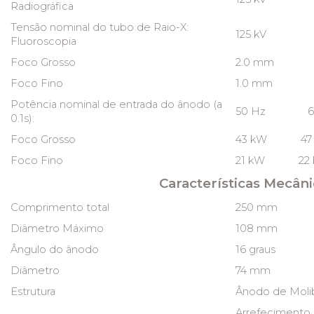
Radiográfica
Tensão nominal do tubo de Raio-X:
125 kV
Fluoroscopia
Foco Grosso
2.0 mm
Foco Fino
1.0 mm
Potência nominal de entrada do ânodo (a
50 Hz 60
0.1s):
Foco Grosso
43 kW 47
Foco Fino
21 kW 22 
Características Mecâni
Comprimento total
250 mm
Diâmetro Máximo
108 mm
Ângulo do ânodo
16 graus
Diâmetro
74 mm
Estrutura
Ânodo de Molib
Arrefecimento 