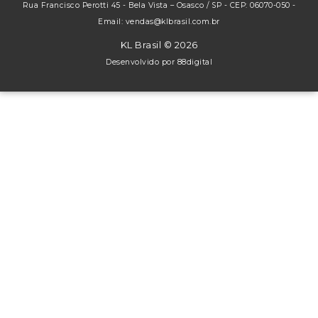
Rua Francisco Perotti 45 - Bela Vista – Osasco / SP - CEP: 06070-050 -
Email: vendas@klbrasil.com.br
KL Brasil © 2026
Desenvolvido por
88digital