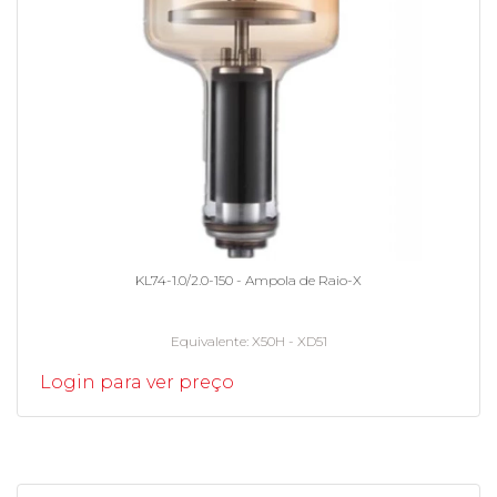
KL74-1.0/2.0-150 - Ampola de Raio-X
Equivalente
X50H - XD51
Login para ver preço