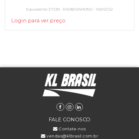
Equivalente
E7239 - RAD8/DIAMOND - X50H/C52
Login para ver preço
FALE CONOSCO
Contate-nos
vendas@klbrasil.com.br