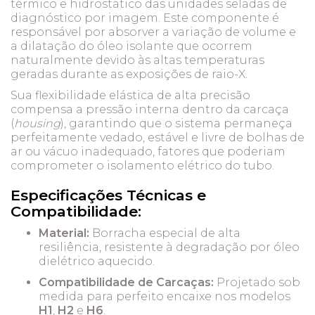
térmico e hidrostático das unidades seladas de
diagnóstico por imagem. Este componente é
responsável por absorver a variação de volume e
a dilatação do óleo isolante que ocorrem
naturalmente devido às altas temperaturas
geradas durante as exposições de raio-X.
Sua flexibilidade elástica de alta precisão
compensa a pressão interna dentro da carcaça
(
housing
), garantindo que o sistema permaneça
perfeitamente vedado, estável e livre de bolhas de
ar ou vácuo inadequado, fatores que poderiam
comprometer o isolamento elétrico do tubo.
Especificações Técnicas e
Compatibilidade:
Material:
Borracha especial de alta
resiliência, resistente à degradação por óleo
dielétrico aquecido.
Compatibilidade de Carcaças:
Projetado sob
medida para perfeito encaixe nos modelos
H1
,
H2
e
H6
.