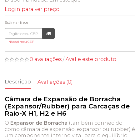
Login para ver preço
Estimar frete
Não sei meu CEP
0 avaliações
/
Avalie este produto
Descrição
Avaliações (0)
Câmara de Expansão de Borracha
(Expansor/Rubber) para Carcaças de
Raio-X H1, H2 e H6
O
Expansor de Borracha
(também conhecido
como câmara de expansão, expansor ou rubber) é
um componente interno vital para o equilíbrio