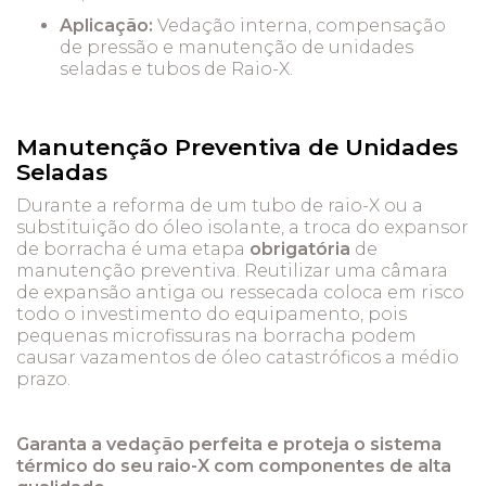
Aplicação:
Vedação interna, compensação
de pressão e manutenção de unidades
seladas e tubos de Raio-X.
Manutenção Preventiva de Unidades
Seladas
Durante a reforma de um tubo de raio-X ou a
substituição do óleo isolante, a troca do expansor
de borracha é uma etapa
obrigatória
de
manutenção preventiva. Reutilizar uma câmara
de expansão antiga ou ressecada coloca em risco
todo o investimento do equipamento, pois
pequenas microfissuras na borracha podem
causar vazamentos de óleo catastróficos a médio
prazo.
Garanta a vedação perfeita e proteja o sistema
térmico do seu raio-X com componentes de alta