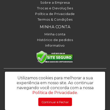
Sobre a Empresa
Trocas e Devoluções
Política de Privacidade
Termos & Condições
MINHA CONTA
Minha conta
Histórico de pedidos
Informativo
KL BRASIL COMERCIO, IMPORTACAO E EXPORTACAO LTDA - CNPJ:
Utilizamos cookies para melhorar a sua
26.639.144/0001-86
experiência em nosso site.
Ao continuar
Rua Francisco Perotti 45 - Bela Vista – Osasco / SP - CEP: 06070-050 -
navegando você concorda com a nossa
Email: vendas@klbrasil.com.br
Política de Privacidade
.
KL Brasil © 2026
Continuar e Fechar
Desenvolvido por
88digital