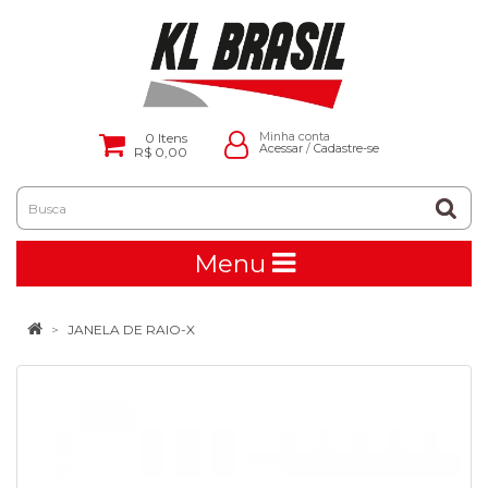
0
Itens
Minha conta
Acessar
/
Cadastre-se
R$ 0,00
Menu
JANELA DE RAIO-X