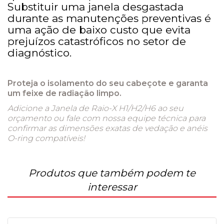
Substituir uma janela desgastada
durante as manutenções preventivas é
uma ação de baixo custo que evita
prejuízos catastróficos no setor de
diagnóstico.
Proteja o isolamento do seu cabeçote e garanta
um feixe de radiação limpo.
Adicione a Janela de Raio-X H1/H2/H6 ao seu
orçamento ou fale com nossa equipe técnica para
confirmar as dimensões exatas de vedação e anéis
O-ring compatíveis!
Produtos que também podem te
interessar