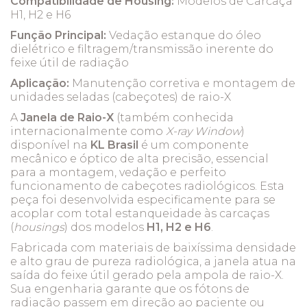
Compatibilidade de Housing:
Modelos de Carcaça
H1, H2 e H6
Função Principal:
Vedação estanque do óleo
dielétrico e filtragem/transmissão inerente do
feixe útil de radiação
Aplicação:
Manutenção corretiva e montagem de
unidades seladas (cabeçotes) de raio-X
A
Janela de Raio-X
(também conhecida
internacionalmente como
X-ray Window
)
disponível na
KL Brasil
é um componente
mecânico e óptico de alta precisão, essencial
para a montagem, vedação e perfeito
funcionamento de cabeçotes radiológicos. Esta
peça foi desenvolvida especificamente para se
acoplar com total estanqueidade às carcaças
(
housings
) dos modelos
H1, H2 e H6
.
Fabricada com materiais de baixíssima densidade
e alto grau de pureza radiológica, a janela atua na
saída do feixe útil gerado pela ampola de raio-X.
Sua engenharia garante que os fótons de
radiação passem em direção ao paciente ou