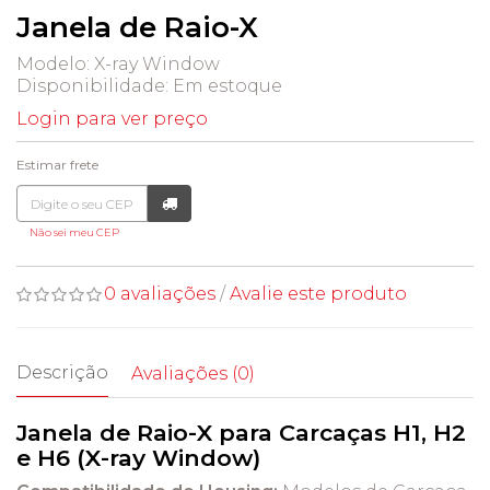
Janela de Raio-X
Modelo: X-ray Window
Disponibilidade:
Em estoque
Login para ver preço
Estimar frete
Não sei meu CEP
0 avaliações
/
Avalie este produto
Descrição
Avaliações (0)
Janela de Raio-X para Carcaças H1, H2
e H6 (X-ray Window)