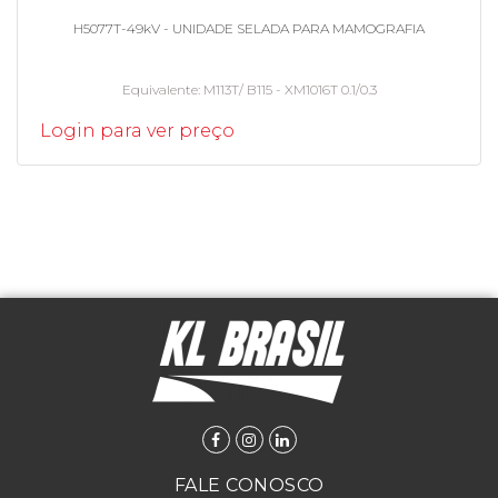
H5077T-49kV - UNIDADE SELADA PARA MAMOGRAFIA
Equivalente
M113T/ B115 - XM1016T 0.1/0.3
Login para ver preço
FALE CONOSCO