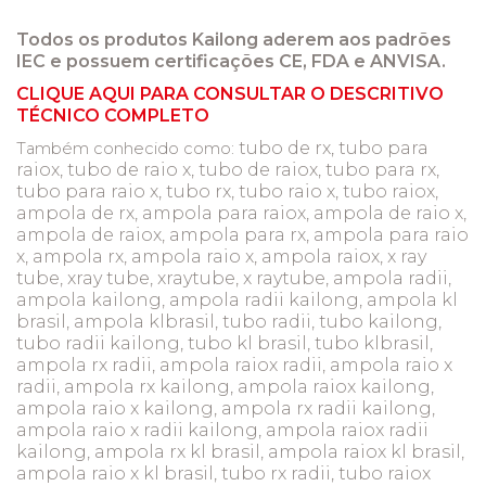
Todos os produtos Kailong aderem aos padrões
IEC e possuem certificações CE, FDA e ANVISA.
CLIQUE AQUI PARA CONSULTAR O DESCRITIVO
TÉCNICO COMPLETO
tubo de rx, tubo para
Também conhecido como:
raiox, tubo de raio x, tubo de raiox, tubo para rx,
tubo para raio x, tubo rx, tubo raio x, tubo raiox,
ampola de rx, ampola para raiox, ampola de raio x,
ampola de raiox, ampola para rx, ampola para raio
x, ampola rx, ampola raio x, ampola raiox, x ray
tube, xray tube, xraytube, x raytube, ampola radii,
ampola kailong, ampola radii kailong, ampola kl
brasil, ampola klbrasil, tubo radii, tubo kailong,
tubo radii kailong, tubo kl brasil, tubo klbrasil,
ampola rx radii, ampola raiox radii, ampola raio x
radii, ampola rx kailong, ampola raiox kailong,
ampola raio x kailong, ampola rx radii kailong,
ampola raio x radii kailong, ampola raiox radii
kailong, ampola rx kl brasil, ampola raiox kl brasil,
ampola raio x kl brasil, tubo rx radii, tubo raiox