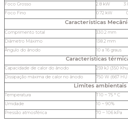
Foco Grosso
2.8 kW 3
Foco Fino
0.72 kW 0
Características Mecâni
Comprimento total
330.2 mm
Diâmetro Máximo
138.2 mm
Ângulo do ânodo
10 a 16 graus
Características térmic
Capacidade de calor do ânodo
259 kJ (350 Khu
Dissipação máxima de calor no ânodo
750 W (667 HU 
Limites ambientais
Temperatura
T10 ~ 75 ° C
Umidade
10 ~ 90%
Pressão atmosférica
70 ~ 106 kPa