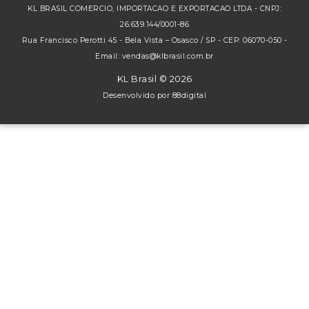
KL BRASIL COMERCIO, IMPORTACAO E EXPORTACAO LTDA - CNPJ:
26.639.144/0001-86
Rua Francisco Perotti 45 - Bela Vista – Osasco / SP - CEP: 06070-050 -
Email: vendas@klbrasil.com.br
KL Brasil © 2026
Desenvolvido por
88digital