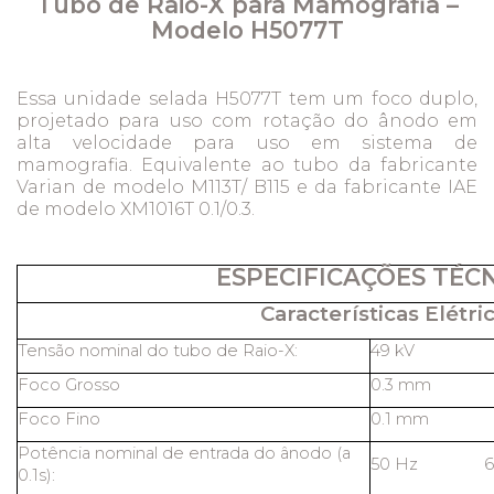
Tubo de Raio-X para Mamografia –
Modelo H5077T
Essa unidade selada H5077T tem um foco duplo,
projetado para uso com rotação do ânodo em
alta velocidade para uso em sistema de
mamografia. Equivalente ao tubo da fabricante
Varian de modelo M113T/ B115 e da fabricante IAE
de modelo XM1016T 0.1/0.3.
ESPECIFICAÇÕES TÉC
Características Elétric
Tensão nominal do tubo de Raio-X:
49 kV
Foco Grosso
0.3 mm
Foco Fino
0.1 mm
Potência nominal de entrada do ânodo (a
50 Hz 6
0.1s):