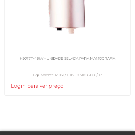
H5077T-49kV - UNIDADE SELADA PARA MAMOGRAFIA
Equivalente
M113T/ B115 - XM1016T 0.1/0.3
Login para ver preço