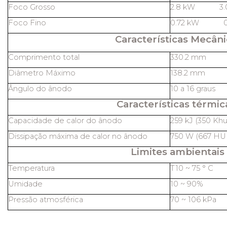
Foco Grosso
2.8 kW 3
Foco Fino
0.72 kW 0
Características Mecâni
Comprimento total
330.2 mm
Diâmetro Máximo
138.2 mm
Ângulo do ânodo
10 a 16 graus
Características térmic
Capacidade de calor do ânodo
259 kJ (350 Khu
Dissipação máxima de calor no ânodo
750 W (667 HU 
Limites ambientais
Temperatura
T10 ~ 75 ° C
Umidade
10 ~ 90%
Pressão atmosférica
70 ~ 106 kPa