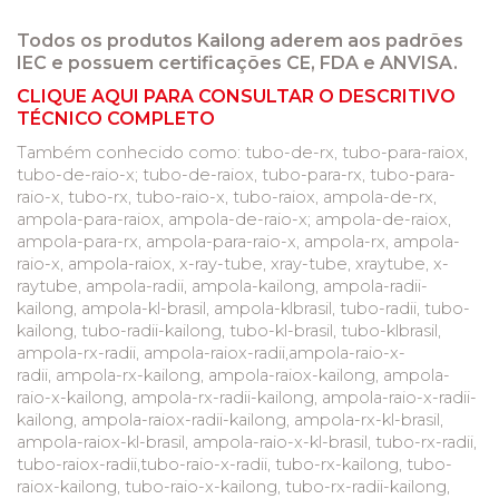
Todos os produtos Kailong aderem aos padrões
IEC e possuem certificações CE, FDA e ANVISA.
CLIQUE AQUI PARA CONSULTAR O DESCRITIVO
TÉCNICO COMPLETO
Também conhecido como: tubo-de-rx, tubo-para-raiox,
tubo-de-raio-x; tubo-de-raiox, tubo-para-rx, tubo-para-
raio-x, tubo-rx, tubo-raio-x, tubo-raiox, ampola-de-rx,
ampola-para-raiox, ampola-de-raio-x; ampola-de-raiox,
ampola-para-rx, ampola-para-raio-x, ampola-rx, ampola-
raio-x, ampola-raiox, x-ray-tube, xray-tube, xraytube, x-
raytube, ampola-radii, ampola-kailong, ampola-radii-
kailong, ampola-kl-brasil, ampola-klbrasil, tubo-radii, tubo-
kailong, tubo-radii-kailong, tubo-kl-brasil, tubo-klbrasil,
ampola-rx-radii, ampola-raiox-radii,ampola-raio-x-
radii, ampola-rx-kailong, ampola-raiox-kailong, ampola-
raio-x-kailong, ampola-rx-radii-kailong, ampola-raio-x-radii-
kailong, ampola-raiox-radii-kailong, ampola-rx-kl-brasil,
ampola-raiox-kl-brasil, ampola-raio-x-kl-brasil, tubo-rx-radii,
tubo-raiox-radii,tubo-raio-x-radii, tubo-rx-kailong, tubo-
raiox-kailong, tubo-raio-x-kailong, tubo-rx-radii-kailong,