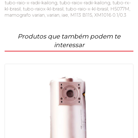
tubo-raio-x-radii-kailong, tubo-raiox-radii-kailong, tubo-rx-
kl-brasil, tubo-raiox-kl-brasil, tubo-raio-x-kl-brasil, H5077M,
mamografo varian, varian, iae, M113 B115, XM1016 0.1/0.3
Produtos que também podem te
interessar