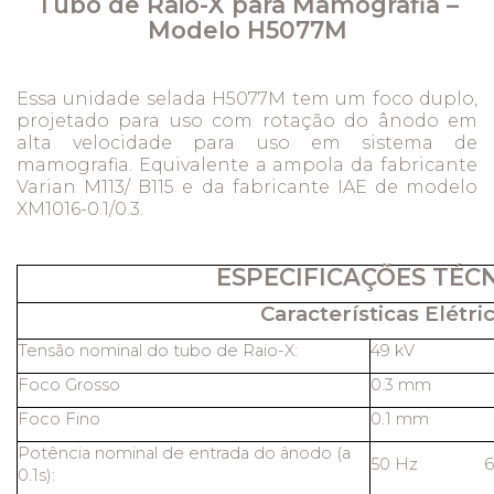
Tubo de Raio-X para Mamografia –
Modelo H5077M
Essa unidade selada H5077M tem um foco duplo,
projetado para uso com rotação do
ânodo em
alta velocidade para uso em sistema de
mamografia. Equivalente a ampola da fabricante
Varian M113/ B115 e da fabricante IAE de modelo
XM1016-0.1/0.3.
ESPECIFICAÇÕES TÉC
Características Elétric
Tensão nominal do tubo de Raio-X:
49 kV
Foco Grosso
0.3 mm
Foco Fino
0.1 mm
Potência nominal de entrada do ânodo (a
50 Hz 6
0.1s):