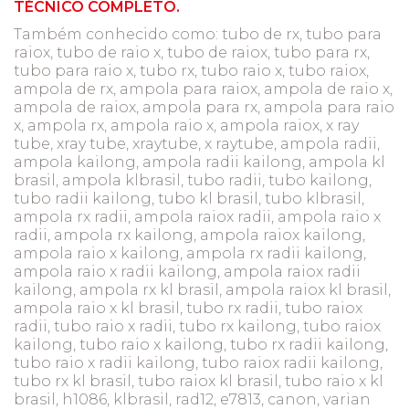
TÉCNICO COMPLETO.
Também conhecido como: tubo de rx, tubo para
raiox, tubo de raio x, tubo de raiox, tubo para rx,
tubo para raio x, tubo rx, tubo raio x, tubo raiox,
ampola de rx, ampola para raiox, ampola de raio x,
ampola de raiox, ampola para rx, ampola para raio
x, ampola rx, ampola raio x, ampola raiox, x ray
tube, xray tube, xraytube, x raytube, ampola radii,
ampola kailong, ampola radii kailong, ampola kl
brasil, ampola klbrasil, tubo radii, tubo kailong,
tubo radii kailong, tubo kl brasil, tubo klbrasil,
ampola rx radii, ampola raiox radii, ampola raio x
radii, ampola rx kailong, ampola raiox kailong,
ampola raio x kailong, ampola rx radii kailong,
ampola raio x radii kailong, ampola raiox radii
kailong, ampola rx kl brasil, ampola raiox kl brasil,
ampola raio x kl brasil, tubo rx radii, tubo raiox
radii, tubo raio x radii, tubo rx kailong, tubo raiox
kailong, tubo raio x kailong, tubo rx radii kailong,
tubo raio x radii kailong, tubo raiox radii kailong,
tubo rx kl brasil, tubo raiox kl brasil, tubo raio x kl
brasil, h1086, klbrasil, rad12, e7813, canon, varian