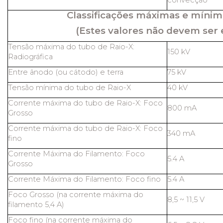
convecção
Classificações máximas e mínim
(Estes valores não devem ser 
Tensão máxima do tubo de Raio-X:
150 kV
Radiográfica
Entre ânodo (ou cátodo) e terra
75 kV
Tensão mínima do tubo de Raio-X
40 kV
Corrente máxima do tubo de Raio-X: Foco
800 mA
Grosso
Corrente máxima do tubo de Raio-X: Foco
340 mA
fino
Corrente Máxima do Filamento: Foco
5.4 A
Grosso
Corrente Máxima do Filamento: Foco fino
5.4 A
Foco Grosso (na corrente máxima do
8,5 ~ 11,5 V
filamento 5,4 A)
Foco fino (na corrente máxima do