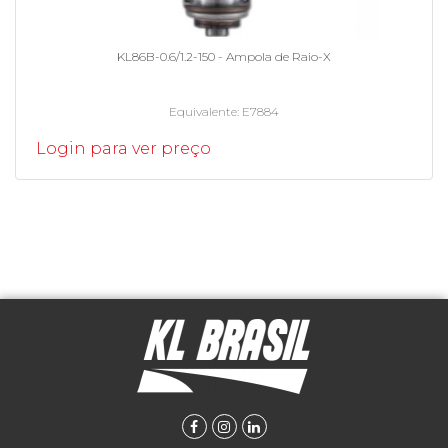
KL86B-0.6/1.2-150 - Ampola de Raio-X
Equivalente
E7884
Login para ver preço