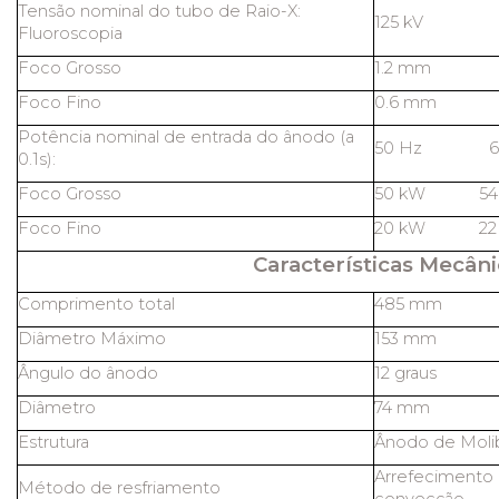
Tensão nominal do tubo de Raio-X:
125 kV
Fluoroscopia
Foco Grosso
1.2 mm
Foco Fino
0.6 mm
Potência nominal de entrada do ânodo (a
50 Hz 60
0.1s):
Foco Grosso
50 kW 54
Foco Fino
20 kW 22
Características Mecâni
Comprimento total
485 mm
Diâmetro Máximo
153 mm
Ângulo do ânodo
12 graus
Diâmetro
74 mm
Estrutura
Ânodo de Molib
Arrefecimento 
Método de resfriamento