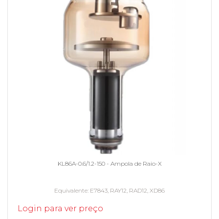
KL86A-0.6/1.2-150 - Ampola de Raio-X
Equivalente
E7843, RAY12, RAD12, XD86
Login para ver preço