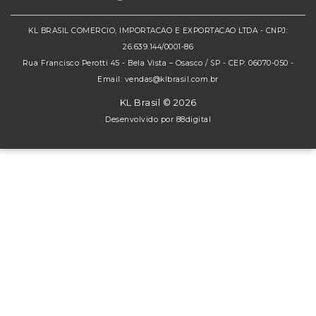
KL BRASIL COMERCIO, IMPORTACAO E EXPORTACAO LTDA - CNPJ:
26.639.144/0001-86
Rua Francisco Perotti 45 - Bela Vista – Osasco / SP - CEP: 06070-050 -
Email: vendas@klbrasil.com.br
KL Brasil © 2026
Desenvolvido por
88digital