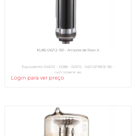
KL86-0.6/1.2-150 - Ampola de Raio-X
Equivalente
RAD12 - XD86 - RAY12 - 0.6/1.2P18DE-85 -
0.6/1.2P18DE-85
Login para ver preço