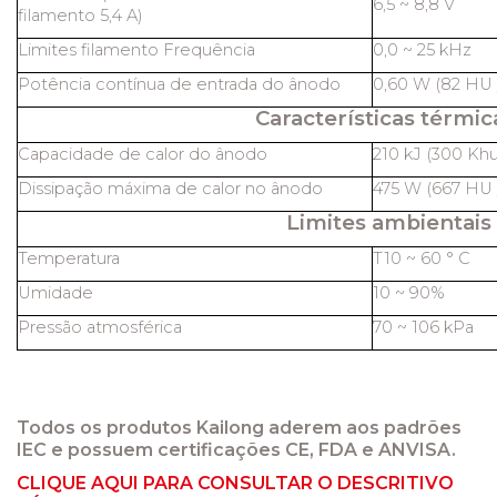
6,5 ~ 8,8 V
filamento 5,4 A)
Limites filamento Frequência
0,0 ~ 25 kHz
Potência contínua de entrada do ânodo
0,60 W (82 HU /
Características térmic
Capacidade de calor do ânodo
210 kJ (300 Khu
Dissipação máxima de calor no ânodo
475 W (667 HU /
Limites ambientais
Temperatura
T10 ~ 60 ° C
Umidade
10 ~ 90%
Pressão atmosférica
70 ~ 106 kPa
Todos os produtos Kailong aderem aos padrões
IEC e possuem certificações CE, FDA e ANVISA.
CLIQUE AQUI PARA CONSULTAR O DESCRITIVO