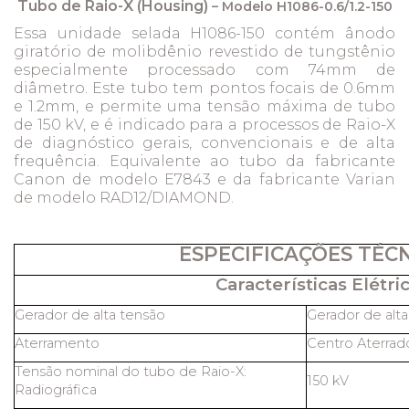
Tubo de Raio-X (Housing)
– Modelo H1086-0.6/1.2-150
Essa unidade selada H1086-150 contém ânodo
giratório de molibdênio revestido de tungstênio
especialmente processado com 74mm de
diâmetro. Este tubo tem pontos focais de 0.6mm
e 1.2mm, e permite uma tensão máxima de tubo
de 150 kV, e é indicado para a processos de Raio-X
de diagnóstico gerais, convencionais e de alta
frequência. Equivalente ao tubo da fabricante
Canon de modelo E7843 e da fabricante Varian
de modelo RAD12/DIAMOND.
ESPECIFICAÇÕES TÉC
Características Elétric
Gerador de alta tensão
Gerador de alt
Aterramento
Centro Aterrad
Tensão nominal do tubo de Raio-X:
150 kV
Radiográfica