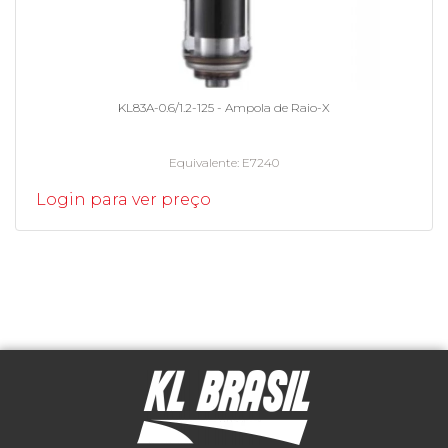
KL83A-0.6/1.2-125 - Ampola de Raio-X
Equivalente
E7240
Login para ver preço