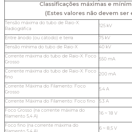
Classificações máximas e mínim
(Estes valores não devem ser 
Tensão máxima do tubo de Raio-X:
125 kV
Radiográfica
Entre ânodo (ou cátodo) e terra
75 kV
Tensão mínima do tubo de Raio-X
40 kV
Corrente máxima do tubo de Raio-X: Foco
550 mA
Grosso
Corrente máxima do tubo de Raio-X: Foco
200 mA
fino
Corrente Máxima do Filamento: Foco
5.4 A
Grosso
Corrente Máxima do Filamento: Foco fino
5.3 A
Foco Grosso (na corrente máxima do
16 ~ 18 V
filamento 5,4 A)
Foco fino (na corrente máxima do
6 ~ 8,5 V
filamento 5,4 A)