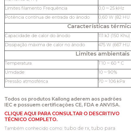
Limites filamento Frequência
0,0 ~ 25 kHz
Potência contínua de entrada do ânodo
0,60 W (82 HU /
Características térmic
Capacidade de calor do ânodo
111 kJ (150 Khu)
Dissipação máxima de calor no ânodo
475 W (667 HU /
Limites ambientais
Temperatura
T10 ~ 60 ° C
Umidade
10 ~ 90%
Pressão atmosférica
70 ~ 106 kPa
Todos os produtos Kailong aderem aos padrões
IEC e possuem certificações CE, FDA e ANVISA.
CLIQUE AQUI PARA CONSULTAR O DESCRITIVO
TÉCNICO COMPLETO.
tubo de rx, tubo para
Também conhecido como: