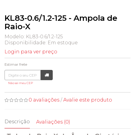
KL83-0.6/1.2-125 - Ampola de
Raio-X
Modelo: KL83-0.6/1.2-125
Disponibilidade:
Em estoque
Login para ver preço
Estimar frete
Não sei meu CEP
0 avaliações
/
Avalie este produto
Descrição
Avaliações (0)