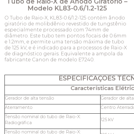
Tubo de Raio-X de Ânodo Giratório –
Modelo KL83-0.6/1.2-125
O Tubo de Raio-X, KL83-0.6/1.2-125 contém ânodo
giratório de molibdênio revestido de tungstênio
especialmente processado com 74mm de
diâmetro. Este tubo tem pontos focais de 0.6mm
e 1.2mm, e permite uma tensão máxima de tubo
de 125 kV, e é indicado para a processos de Raio-X
de diagnóstico gerais. Equivalente a ampola da
fabricante Canon de modelo E7240.
ESPECIFICAÇÕES TÉC
Características Elétric
Gerador de alta tensão
Gerador de alt
Aterramento
Centro Aterrad
Tensão nominal do tubo de Raio-X:
125 kV
Radiográfica
Tensão nominal do tubo de Raio-X: