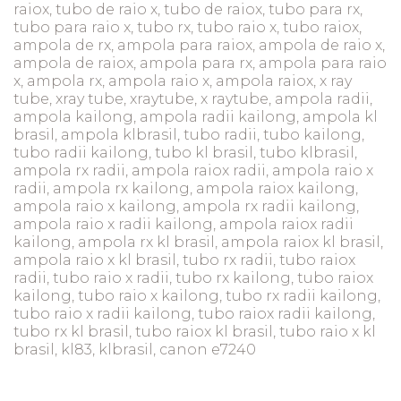
raiox, tubo de raio x, tubo de raiox, tubo para rx,
tubo para raio x, tubo rx, tubo raio x, tubo raiox,
ampola de rx, ampola para raiox, ampola de raio x,
ampola de raiox, ampola para rx, ampola para raio
x, ampola rx, ampola raio x, ampola raiox, x ray
tube, xray tube, xraytube, x raytube, ampola radii,
ampola kailong, ampola radii kailong, ampola kl
brasil, ampola klbrasil, tubo radii, tubo kailong,
tubo radii kailong, tubo kl brasil, tubo klbrasil,
ampola rx radii, ampola raiox radii, ampola raio x
radii, ampola rx kailong, ampola raiox kailong,
ampola raio x kailong, ampola rx radii kailong,
ampola raio x radii kailong, ampola raiox radii
kailong, ampola rx kl brasil, ampola raiox kl brasil,
ampola raio x kl brasil, tubo rx radii, tubo raiox
radii, tubo raio x radii, tubo rx kailong, tubo raiox
kailong, tubo raio x kailong, tubo rx radii kailong,
tubo raio x radii kailong, tubo raiox radii kailong,
tubo rx kl brasil, tubo raiox kl brasil, tubo raio x kl
brasil, kl83, klbrasil, canon e7240
tubo de raio x tubo
de raio x tubo de raio x tubo de raio x tubo de raio x