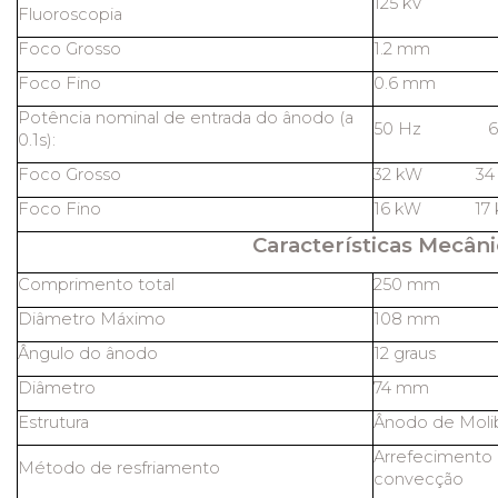
125 kV
Fluoroscopia
Foco Grosso
1.2 mm
Foco Fino
0.6 mm
Potência nominal de entrada do ânodo (a
50 Hz 60
0.1s):
Foco Grosso
32 kW 34
Foco Fino
16 kW 17 
Características Mecâni
Comprimento total
250 mm
Diâmetro Máximo
108 mm
Ângulo do ânodo
12 graus
Diâmetro
74 mm
Estrutura
Ânodo de Molib
Arrefecimento 
Método de resfriamento
convecção