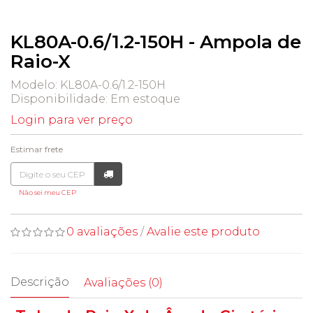
KL80A-0.6/1.2-150H - Ampola de
Raio-X
Modelo: KL80A-0.6/1.2-150H
Disponibilidade:
Em estoque
Login para ver preço
Estimar frete
Não sei meu CEP
0 avaliações
/
Avalie este produto
Descrição
Avaliações (0)