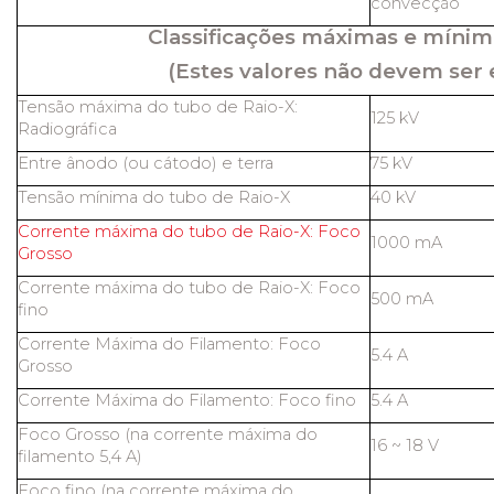
convecção
Classificações máximas e mínim
(Estes valores não devem ser 
Tensão máxima do tubo de Raio-X:
125 kV
Radiográfica
Entre ânodo (ou cátodo) e terra
75 kV
Tensão mínima do tubo de Raio-X
40 kV
Corrente máxima do tubo de Raio-X: Foco
1000 mA
Grosso
Corrente máxima do tubo de Raio-X: Foco
500 mA
fino
Corrente Máxima do Filamento: Foco
5.4 A
Grosso
Corrente Máxima do Filamento: Foco fino
5.4 A
Foco Grosso (na corrente máxima do
16 ~ 18 V
filamento 5,4 A)
Foco fino (na corrente máxima do