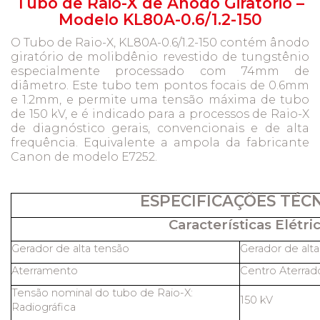
Tubo de Raio-X de Ânodo Giratório –
Modelo KL80A-0.6/1.2-150
O Tubo de Raio-X, KL80A-0.6/1.2-150 contém ânodo
giratório de molibdênio revestido de tungstênio
especialmente processado com 74mm de
diâmetro. Este tubo tem pontos focais de 0.6mm
e 1.2mm, e permite uma tensão máxima de tubo
de 150 kV, e é indicado para a processos de Raio-X
de diagnóstico gerais, convencionais e de alta
frequência. Equivalente a ampola da fabricante
Canon de modelo E7252.
ESPECIFICAÇÕES TÉC
Características Elétric
Gerador de alta tensão
Gerador de alt
Aterramento
Centro Aterrad
Tensão nominal do tubo de Raio-X:
150 kV
Radiográfica