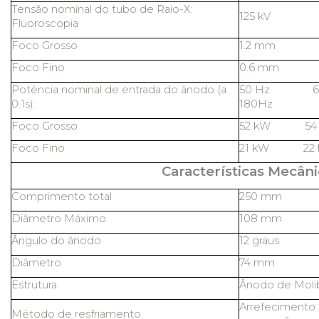
Tensão nominal do tubo de Raio-X:
125 kV
Fluoroscopia
Foco Grosso
1.2 mm
Foco Fino
0.6 mm
Potência nominal de entrada do ânodo (a
50 Hz 
0.1s):
180Hz
Foco Grosso
52 kW 5
Foco Fino
21 kW 2
Características Mecâni
Comprimento total
250 mm
Diâmetro Máximo
108 mm
Ângulo do ânodo
12 graus
Diâmetro
74 mm
Estrutura
Ânodo de Molib
Arrefecimento 
Método de resfriamento