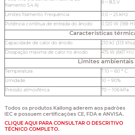
6 ~ 8,5 V
filamento 5,4 A)
Limites filamento Frequência
0,0 ~ 25 kHz
Potência contínua de entrada do ânodo
0,120 W (169 HU
Características térmic
Capacidade de calor do ânodo
210 kJ (313 Khu
Dissipação máxima de calor no ânodo
475 W (667 HU /
Limites ambientais
Temperatura
T10 ~ 60 ° C
Umidade
10 ~ 90%
Pressão atmosférica
70 ~ 106 kPa
Todos os produtos Kailong aderem aos padrões
IEC e possuem certificações CE, FDA e ANVISA.
CLIQUE AQUI PARA CONSULTAR O DESCRITIVO
TÉCNICO COMPLETO.