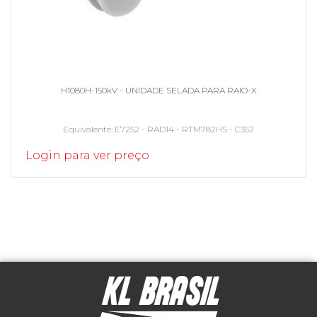
H1080H-150kV - UNIDADE SELADA PARA RAIO-X
Equivalente
E7252 - RAD14 - RTM782HS - C352
Login para ver preço