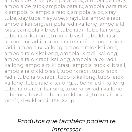
ampola de rx, ampola para raiox, ampola de raio x,
ampola de raiox, ampola para rx, ampola para raio
x, ampola rx, ampola raio x, ampola raiox, x ray
tube, xray tube, xraytube, x raytube, ampola radii,
ampola kailong, ampola radii kailong, ampola kl
brasil, ampola klbrasil, tubo radii, tubo kailong,
tubo radii kailong, tubo kl brasil, tubo klbrasil,
ampola rx radii, ampola raiox radii, ampola raio x
radii, ampola rx kailong, ampola raiox kailong,
ampola raio x kailong, ampola rx radii kailong,
ampola raio x radii kailong, ampola raiox radii
kailong, ampola rx kl brasil, ampola raiox kl brasil,
ampola raio x kl brasil, tubo rx radii, tubo raiox
radii, tubo raio x radii, tubo rx kailong, tubo raiox
kailong, tubo raio x kailong, tubo rx radii kailong,
tubo raio x radii kailong, tubo raiox radii kailong,
tubo rx kl brasil, tubo raiox kl brasil, tubo raio x kl
brasil, kl66, klbrasil, IAE, X20p
Produtos que também podem te
interessar