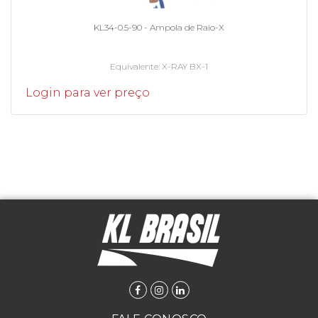
KL34-0.5-90 - Ampola de Raio-X
Equivalente
X-RAY BX-1
Login para ver preço