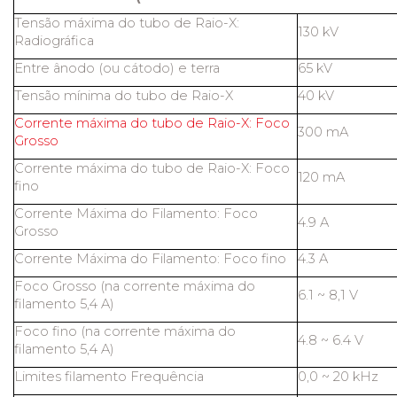
Tensão máxima do tubo de Raio-X:
130 kV
Radiográfica
Entre ânodo (ou cátodo) e terra
65 kV
Tensão mínima do tubo de Raio-X
40 kV
Corrente máxima do tubo de Raio-X: Foco
300 mA
Grosso
Corrente máxima do tubo de Raio-X: Foco
120 mA
fino
Corrente Máxima do Filamento: Foco
4.9 A
Grosso
Corrente Máxima do Filamento: Foco fino
4.3 A
Foco Grosso (na corrente máxima do
6.1 ~ 8,1 V
filamento 5,4 A)
Foco fino (na corrente máxima do
4.8 ~ 6.4 V
filamento 5,4 A)
Limites filamento Frequência
0,0 ~ 20 kHz