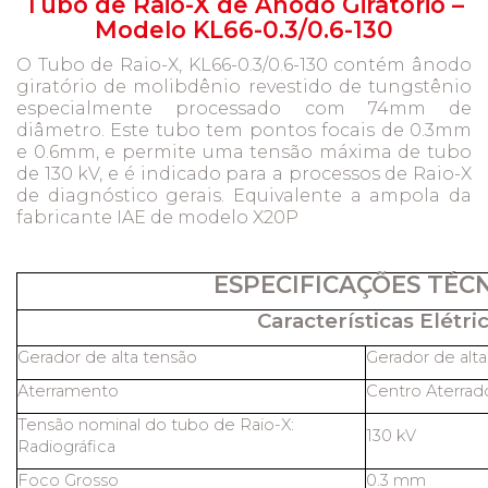
Tubo de Raio-X de Ânodo Giratório –
Modelo KL66-0.3/0.6-130
O Tubo de Raio-X, KL66-0.3/0.6-130 contém ânodo
giratório de molibdênio revestido de tungstênio
especialmente processado com 74mm de
diâmetro. Este tubo tem pontos focais de 0.3mm
e 0.6mm, e permite uma tensão máxima de tubo
de 130 kV, e é indicado para a processos de Raio-X
de diagnóstico gerais. Equivalente a ampola da
fabricante IAE de modelo X20P
ESPECIFICAÇÕES TÉC
Características Elétric
Gerador de alta tensão
Gerador de alt
Aterramento
Centro Aterrad
Tensão nominal do tubo de Raio-X:
130 kV
Radiográfica
Foco Grosso
0.3 mm