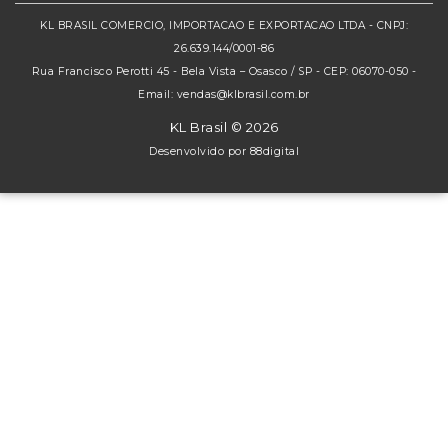
KL BRASIL COMERCIO, IMPORTACAO E EXPORTACAO LTDA - CNPJ:
26.639.144/0001-86
Rua Francisco Perotti 45 - Bela Vista – Osasco / SP - CEP: 06070-050 -
Email: vendas@klbrasil.com.br
KL Brasil © 2026
Desenvolvido por
88digital