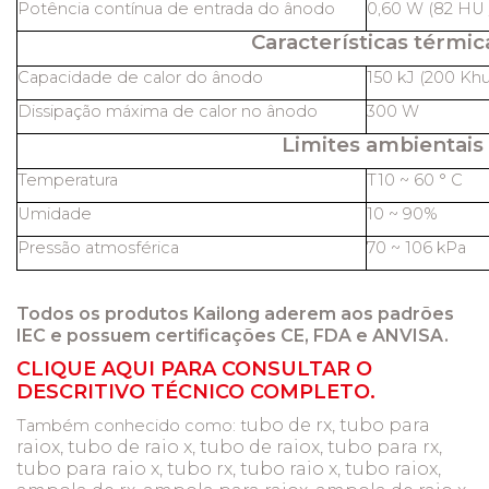
Potência contínua de entrada do ânodo
0,60 W (82 HU /
Características térmic
Capacidade de calor do ânodo
150 kJ (200 Khu
Dissipação máxima de calor no ânodo
300 W
Limites ambientais
Temperatura
T10 ~ 60 ° C
Umidade
10 ~ 90%
Pressão atmosférica
70 ~ 106 kPa
Todos os produtos Kailong aderem aos padrões
IEC e possuem certificações CE, FDA e ANVISA.
CLIQUE AQUI PARA CONSULTAR O
DESCRITIVO TÉCNICO COMPLETO.
ubo de rx, tubo para
Também conhecido como: t
raiox, tubo de raio x, tubo de raiox, tubo para rx,
tubo para raio x, tubo rx, tubo raio x, tubo raiox,