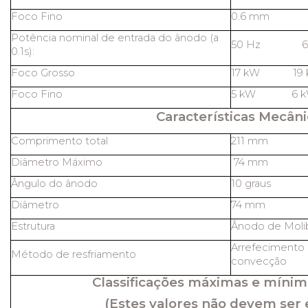
Foco Fino
0.6 mm
Potência nominal de entrada do ânodo (a
50 Hz 60
0.1s):
Foco Grosso
17 kW 19 
Foco Fino
5 kW 6 k
Características Mecâni
Comprimento total
211 mm
Diâmetro Máximo
74 mm
Ângulo do ânodo
10 graus
Diâmetro
74 mm
Estrutura
Ânodo de Molib
Arrefecimento 
Método de resfriamento
convecção
Classificações máximas e mínim
(Estes valores não devem ser 