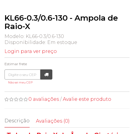
KL66-0.3/0.6-130 - Ampola de
Raio-X
Modelo: KL66-0.3/0.6-130
Disponibilidade:
Em estoque
Login para ver preço
Estimar frete
Não sei meu CEP
0 avaliações
/
Avalie este produto
Descrição
Avaliações (0)