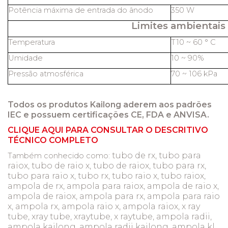
Potência máxima de entrada do ânodo
350 W
Limites ambientais
Temperatura
T10 ~ 60 ° C
Umidade
10 ~ 90%
Pressão atmosférica
70 ~ 106 kPa
Todos os produtos Kailong aderem aos padrões
IEC e possuem certificações CE, FDA e ANVISA.
CLIQUE AQUI PARA CONSULTAR O DESCRITIVO
TÉCNICO COMPLETO
tubo de rx, tubo para
Também conhecido como:
raiox, tubo de raio x, tubo de raiox, tubo para rx,
tubo para raio x, tubo rx, tubo raio x, tubo raiox,
ampola de rx, ampola para raiox, ampola de raio x,
ampola de raiox, ampola para rx, ampola para raio
x, ampola rx, ampola raio x, ampola raiox, x ray
tube, xray tube, xraytube, x raytube, ampola radii,
ampola kailong, ampola radii kailong, ampola kl