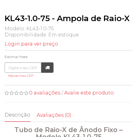
KL43-1.0-75 - Ampola de Raio-X
Modelo: KL43-1.0-75
Disponibilidade:
Em estoque
Login para ver preço
Estimar frete
Não sei meu CEP
0 avaliações
/
Avalie este produto
Descrição
Avaliações (0)
Tubo de Raio-X de Ânodo Fixo –
Modelo KL43-1.0-75