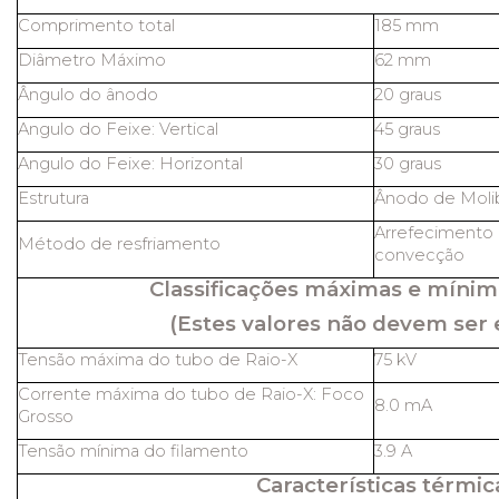
Comprimento total
185 mm
Diâmetro Máximo
62 mm
Ângulo do ânodo
20 graus
Angulo do Feixe: Vertical
45 graus
Angulo do Feixe: Horizontal
30 graus
Estrutura
Ânodo de Molib
Arrefecimento 
Método de resfriamento
convecção
Classificações máximas e mínim
(Estes valores não devem ser 
Tensão máxima do tubo de Raio-X
75 kV
Corrente máxima do tubo de Raio-X: Foco
8.0 mA
Grosso
Tensão mínima do filamento
3.9 A
Características térmic