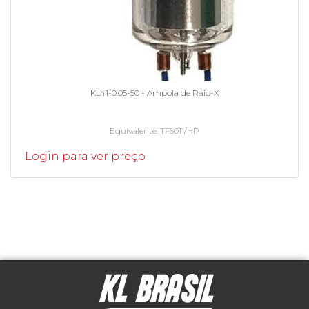
KL41-0.05-50 - Ampola de Raio-X
Equivalente
TF5011/HP
Login para ver preço