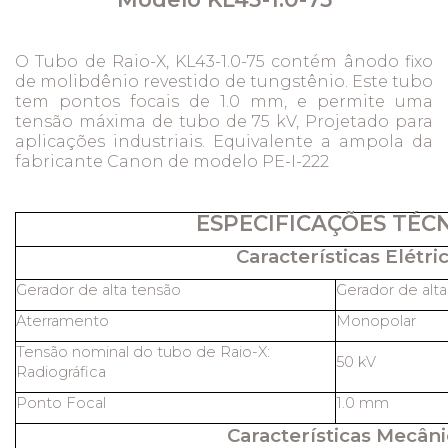
O Tubo de Raio-X, KL43-1.0-75 contém ânodo fixo
de molibdênio revestido de tungstênio. Este tubo
tem pontos focais de 1.0 mm, e permite uma
tensão máxima de tubo de 75 kV, Projetado para
aplicações industriais. Equivalente a ampola da
fabricante Canon de modelo PE-I-222
ESPECIFICAÇÕES TÉC
Características Elétric
Gerador de alta tensão
Gerador de alt
Aterramento
Monopolar
Tensão nominal do tubo de Raio-X:
50 kV
Radiográfica
Ponto Focal
1.0 mm
Características Mecâni