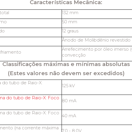
Características Mecânica:
otal
132 mm
imo
50 mm
do
12 graus
Ânodo de Molibdênio revestido 
Arrefecimento por óleo imerso (
friamento
convecção
Classificações máximas e mínimas absolutas
(Estes valores não devem ser excedidos)
 do tubo de Raio-X:
125 kV
ma do tubo de Raio-X: Foco
80 mA
ma do tubo de Raio-X: Foco
40 mA
amento (na corrente máxima
7.0 - 8.0V