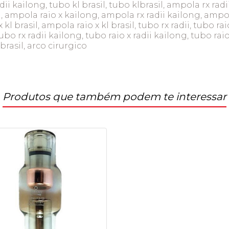
dii kailong, tubo kl brasil, tubo klbrasil, ampola rx radi
 ampola raio x kailong, ampola rx radii kailong, ampola
l brasil, ampola raio x kl brasil, tubo rx radii, tubo raio
bo rx radii kailong, tubo raio x radii kailong, tubo raio
klbrasil, arco cirurgico
Produtos que também podem te interessar