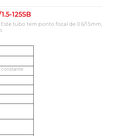
1.5-125SB
 Este tubo tem ponto focal de 0.6/1.5mm,
o.
l constante