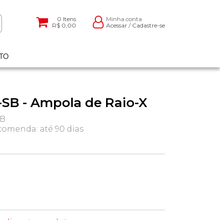
0
Itens
Minha conta
R$ 0,00
Acessar
/
Cadastre-se
TO
5-SB - Ampola de Raio-X
SB
omenda: até 90 dias