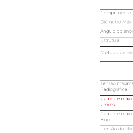
Comprimento t
Diâmetro Máx
Ângulo do âno
Estrutura
Método de res
Tensão máxima
Radiográfica
Corrente máxi
Grosso
Corrente máxi
Fino
Tensão do fil