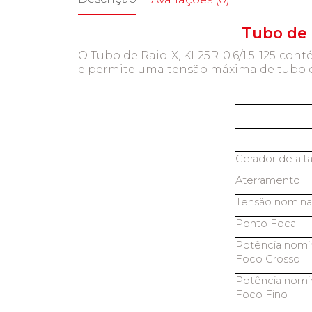
Tubo de 
O Tubo de Raio-X, KL25R-0.6/1.5-125 con
e permite uma tensão máxima de tubo de
Gerador de alt
Aterramento
Tensão nominal
Ponto Focal
Potência nomin
Foco Grosso
Potência nomin
Foco Fino