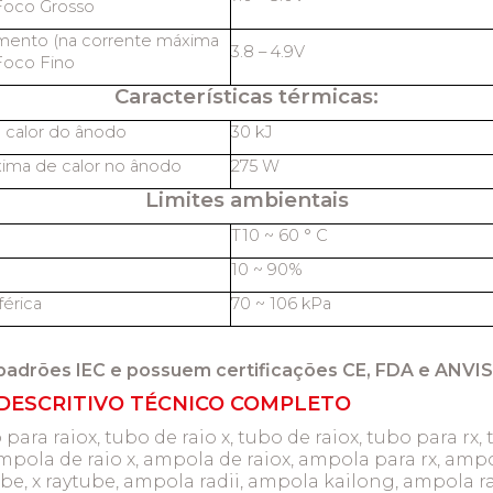
Foco Grosso
amento (na corrente máxima
3.8 – 4.9V
Foco Fino
Características térmicas:
 calor do ânodo
30 kJ
ima de calor no ânodo
275 W
Limites ambientais
T10 ~ 60 ° C
10 ~ 90%
érica
70 ~ 106 kPa
padrões IEC e possuem certificações CE, FDA e ANVIS
 DESCRITIVO TÉCNICO COMPLETO
 para raiox, tubo de raio x, tubo de raiox, tubo para rx, 
mpola de raio x, ampola de raiox, ampola para rx, ampol
tube, x raytube, ampola radii, ampola kailong, ampola r