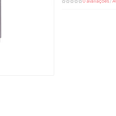
0 avaliações
/
A