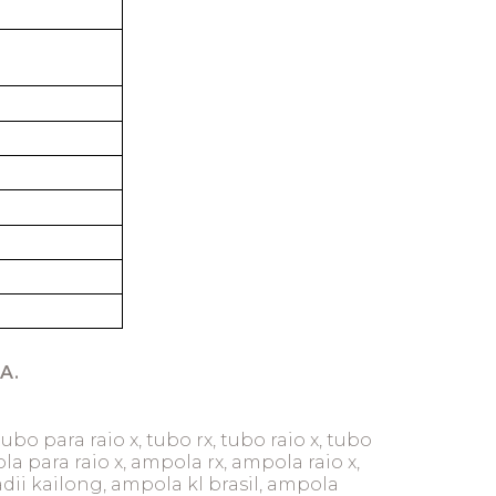
A.
tubo para raio x, tubo rx, tubo raio x, tubo
a para raio x, ampola rx, ampola raio x,
adii kailong, ampola kl brasil, ampola