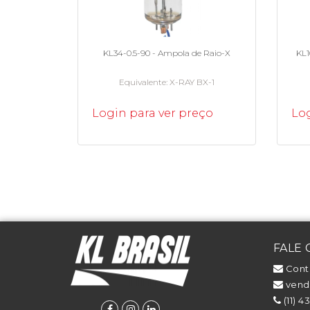
KL34-0.5-90 - Ampola de Raio-X
KL1
Equivalente
X-RAY BX-1
Login para ver preço
Log
FALE
Cont
venda
(11) 4