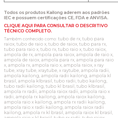
Todos os produtos Kailong aderem aos padrões
IEC e possuem certificações CE, FDA e ANVISA.
CLIQUE AQUI PARA CONSULTAR O DESCRITIVO
TÉCNICO COMPLETO.
tubo de rx, tubo para
Também conhecido como:
raiox, tubo de raio x, tubo de raiox, tubo para rx,
tubo para raio x, tubo rx, tubo raio x, tubo raiox,
ampola de rx, ampola para raiox, ampola de raio x,
ampola de raiox, ampola para rx, ampola para raio
x, ampola rx, ampola raio x, ampola raiox, x ray
tube, xray tube, xraytube, x raytube, ampola radii,
ampola kailong, ampola radii kailong, ampola kl
brasil, ampola klbrasil, tubo radii, tubo kailong,
tubo radii kailong, tubo kl brasil, tubo klbrasil,
ampola rx radii, ampola raiox radii, ampola raio x
radii, ampola rx kailong, ampola raiox kailong,
ampola raio x kailong, ampola rx radii kailong,
ampola raio x radii kailong, ampola raiox radii
kailong, ampola rx kl brasil, ampola raiox kl brasil,
ampola raio x kl brasil, tubo rx radii, tubo raiox