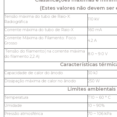
(Estes valores não devem ser 
Tensão máxima do tubo de Raio-X:
110 kV
Radiográfica
Corrente máxima do tubo de Raio-X
160 mA
Corrente Máxima do Filamento: Foco
4.2 A
Grosso
Tensão do filamento( na corrente máxima
8.0 ~ 9.0 V
do filamento 2,2 A)
Características térmic
Capacidade de calor do ânodo
30 kJ
Dissipação máxima de calor no ânodo
250 W
Limites ambientais
Temperatura
T10 ~ 60 ° C
Umidade
10 ~ 90%
Pressão atmosférica
70 ~ 106 kPa