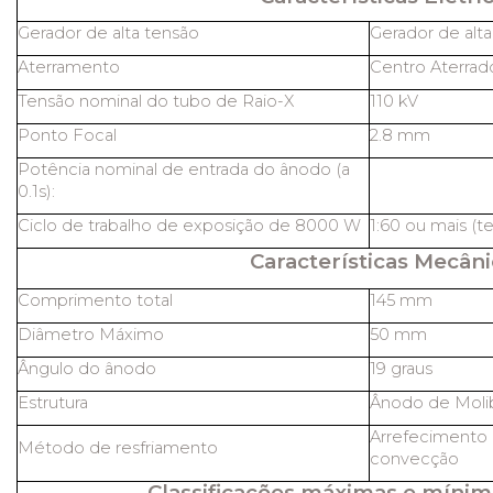
Gerador de alta tensão
Gerador de alt
Aterramento
Centro Aterrad
Tensão nominal do tubo de Raio-X
110 kV
Ponto Focal
2.8 mm
Potência nominal de entrada do ânodo (a
0.1s):
Ciclo de trabalho de exposição de 8000 W
1:60 ou mais (t
Características Mecâni
Comprimento total
145 mm
Diâmetro Máximo
50 mm
Ângulo do ânodo
19 graus
Estrutura
Ânodo de Molib
Arrefecimento 
Método de resfriamento
convecção
Classificações máximas e mínim