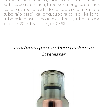
radii, tubo raio x radii, tubo rx kailong, tubo raiox
kailong, tubo raio x kailong, tubo rx radii kailong,
tubo raio x radii kailong, tubo raiox radii kailong,
tubo rx kl brasil, tubo raiox kl brasil, tubo raio x kl
brasil, kl20, klbrasil, cei, ox10566
Produtos que também podem te
interessar