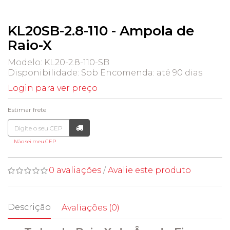
KL20SB-2.8-110 - Ampola de
Raio-X
Modelo: KL20-2.8-110-SB
Disponibilidade:
Sob Encomenda: até 90 dias
Login para ver preço
Estimar frete
Não sei meu CEP
0 avaliações
/
Avalie este produto
Descrição
Avaliações (0)