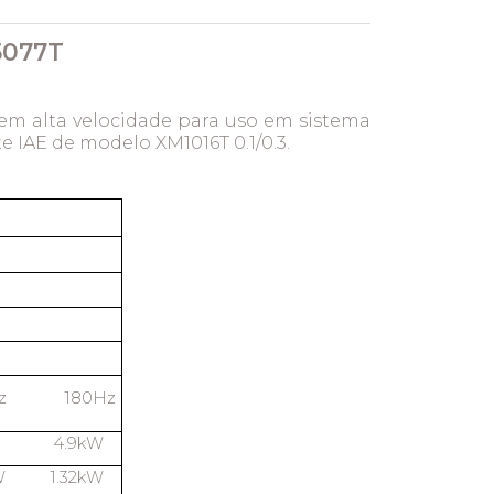
5077T
em alta velocidade para uso em sistema
e IAE de modelo XM1016T 0.1/0.3.
Hz 180Hz
kW 4.9kW
W 1.32kW