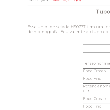
Tubo
Essa unidade selada H5077T tem um foc
de mamografia. Equivalente ao tubo da f
Tensão nominal
Foco Grosso
Foco Fino
Potência nomin
0.1s):
Foco Grosso
Foco Fino