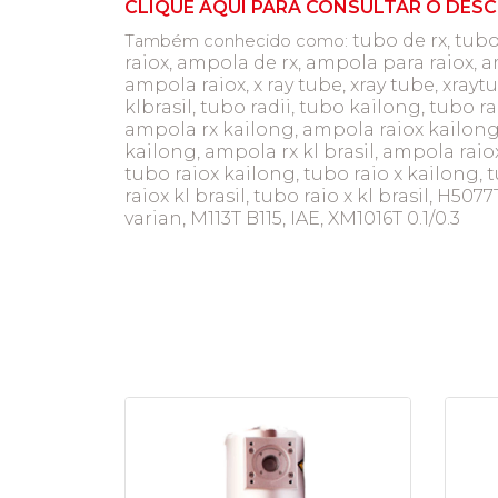
CLIQUE AQUI PARA CONSULTAR O DES
tubo de rx, tubo
Também conhecido como:
raiox, ampola de rx, ampola para raiox, a
ampola raiox, x ray tube, xray tube, xray
klbrasil, tubo radii, tubo kailong, tubo ra
ampola rx kailong, ampola raiox kailong,
kailong, ampola rx kl brasil, ampola raiox k
tubo raiox kailong, tubo raio x kailong, tu
raiox kl brasil, tubo raio x kl brasil, 
varian, M113T B115, IAE, XM1016T 0.1/0.3