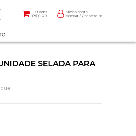
0
Itens
Minha conta
R$ 0,00
Acessar
/
Cadastre-se
TO
 UNIDADE SELADA PARA
oque