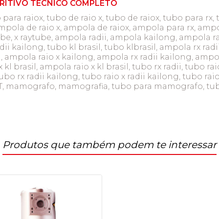
CRITIVO TÉCNICO COMPLETO
 para raiox, tubo de raio x, tubo de raiox, tubo para rx, 
mpola de raio x, ampola de raiox, ampola para rx, ampol
tube, x raytube, ampola radii, ampola kailong, ampola r
dii kailong, tubo kl brasil, tubo klbrasil, ampola rx radi
 ampola raio x kailong, ampola rx radii kailong, ampola
l brasil, ampola raio x kl brasil, tubo rx radii, tubo raio
bo rx radii kailong, tubo raio x radii kailong, tubo raio
H5077T, mamografo, mamografia, tubo para mamografo, t
Produtos que também podem te interessar