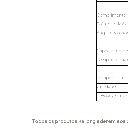
Comprimento t
Diâmetro Máx
Ângulo do âno
Capacidade de
Dissipação máx
Temperatura
Umidade
Pressão atmosf
Todos os produtos Kailong aderem aos 