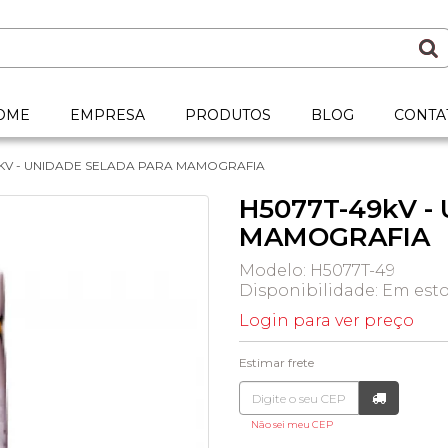
OME
EMPRESA
PRODUTOS
BLOG
CONTA
9KV - UNIDADE SELADA PARA MAMOGRAFIA
H5077T-49kV -
MAMOGRAFIA
Modelo: H5077T-49
Disponibilidade:
Em est
Login para ver preço
Estimar frete
Não sei meu CEP