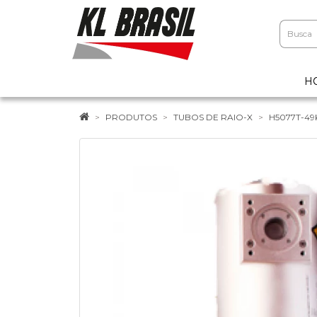
H
PRODUTOS
TUBOS DE RAIO-X
H5077T-4