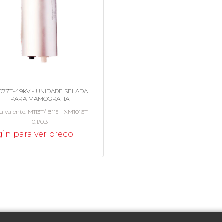
077T-49kV - UNIDADE SELADA
PARA MAMOGRAFIA
uivalente
M113T/ B115 - XM1016T
0.1/0.3
in para ver preço