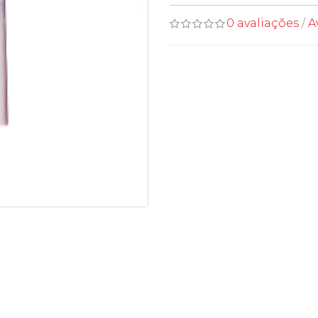
0 avaliações
/
A