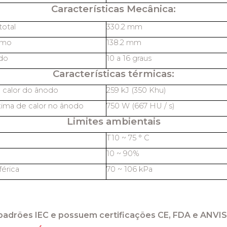
Características Mecânica:
otal
330.2 mm
imo
138.2 mm
do
10 a 16 graus
Características térmicas:
 calor do ânodo
259 kJ (350 Khu)
ima de calor no ânodo
750 W (667 HU / s)
Limites ambientais
T10 ~ 75 ° C
10 ~ 90%
érica
70 ~ 106 kPa
padrões IEC e possuem certificações CE, FDA e ANVIS