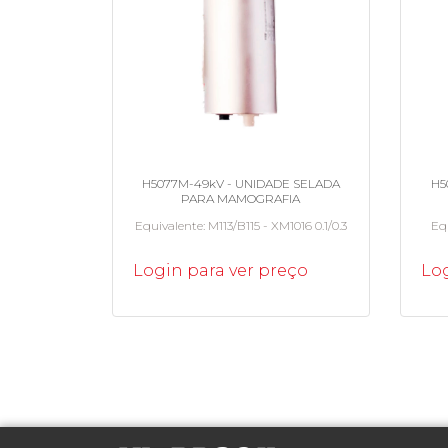
H5077M-49kV - UNIDADE SELADA
H5
PARA MAMOGRAFIA
Equivalente
M113/B115 - XM1016 0.1/0.3
Eq
Login para ver preço
Log