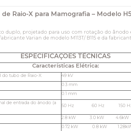
 de Raio-X para Mamografia – Modelo H
o duplo, projetado para uso com rotação do ânodo 
abricante Varian de modelo M113T/ B115 e da fabricant
ESPECIFICAÇÕES TÉCNICAS
Características Elétrica:
 do tubo de Raio-X:
49 kV
0.3 mm
0.1 mm
al de entrada do ânodo (a
50 Hz 60 Hz 150 
2.8 kW 3.0 kW 4.6
0.72 kW 0.8 kW 1.28k