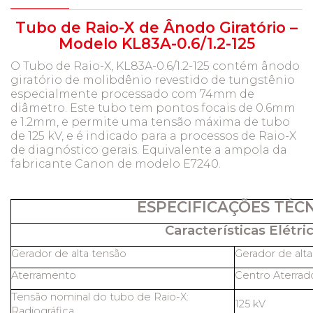
Tubo de Raio-X de Ânodo Giratório –
Modelo KL83A-0.6/1.2-125
O Tubo de Raio-X, KL83A-0.6/1.2-125 contém ânodo
giratório de molibdênio revestido de tungstênio
especialmente processado com 74mm de
diâmetro. Este tubo tem pontos focais de 0.6mm
e 1.2mm, e permite uma tensão máxima de tubo
de 125 kV, e é indicado para a processos de Raio-X
de diagnóstico gerais. Equivalente a ampola da
fabricante Canon de modelo E7240.
ESPECIFICAÇÕES TÉC
Características Elétric
Gerador de alta tensão
Gerador de alt
Aterramento
Centro Aterrad
Tensão nominal do tubo de Raio-X:
125 kV
Radiográfica