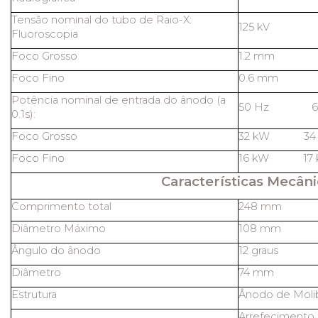
Tensão nominal do tubo de Raio-X:
125 kV
Fluoroscopia
Foco Grosso
1.2 mm
Foco Fino
0.6 mm
Potência nominal de entrada do ânodo (a
50 Hz 60
0.1s):
Foco Grosso
32 kW 34
Foco Fino
16 kW 17 
Características Mecâni
Comprimento total
248 mm
Diâmetro Máximo
108 mm
Ângulo do ânodo
12 graus
Diâmetro
74 mm
Estrutura
Ânodo de Molib
Arrefecimento 