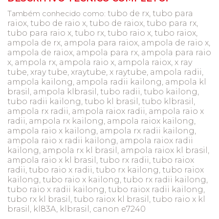
tubo de rx, tubo para
Também conhecido como:
raiox, tubo de raio x, tubo de raiox, tubo para rx,
tubo para raio x, tubo rx, tubo raio x, tubo raiox,
ampola de rx, ampola para raiox, ampola de raio x,
ampola de raiox, ampola para rx, ampola para raio
x, ampola rx, ampola raio x, ampola raiox, x ray
tube, xray tube, xraytube, x raytube, ampola radii,
ampola kailong, ampola radii kailong, ampola kl
brasil, ampola klbrasil, tubo radii, tubo kailong,
tubo radii kailong, tubo kl brasil, tubo klbrasil,
ampola rx radii, ampola raiox radii, ampola raio x
radii, ampola rx kailong, ampola raiox kailong,
ampola raio x kailong, ampola rx radii kailong,
ampola raio x radii kailong, ampola raiox radii
kailong, ampola rx kl brasil, ampola raiox kl brasil,
ampola raio x kl brasil, tubo rx radii, tubo raiox
radii, tubo raio x radii, tubo rx kailong, tubo raiox
kailong, tubo raio x kailong, tubo rx radii kailong,
tubo raio x radii kailong, tubo raiox radii kailong,
tubo rx kl brasil, tubo raiox kl brasil, tubo raio x kl
brasil, kl83A, klbrasil, canon e7240
tubo de raio x
tubo de raio x tubo de raio x tubo de raio x tubo