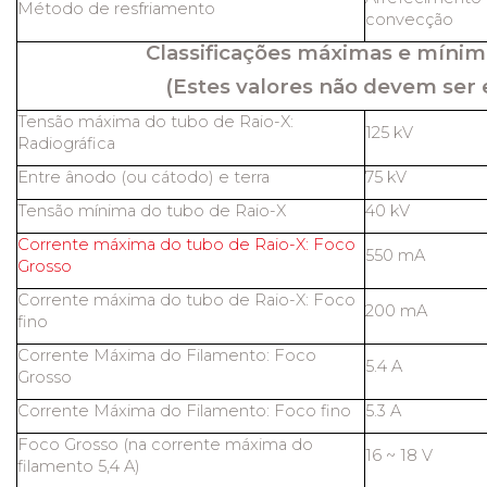
Método de resfriamento
convecção
Classificações máximas e mínim
(Estes valores não devem ser 
Tensão máxima do tubo de Raio-X:
125 kV
Radiográfica
Entre ânodo (ou cátodo) e terra
75 kV
Tensão mínima do tubo de Raio-X
40 kV
Corrente máxima do tubo de Raio-X: Foco
550 mA
Grosso
Corrente máxima do tubo de Raio-X: Foco
200 mA
fino
Corrente Máxima do Filamento: Foco
5.4 A
Grosso
Corrente Máxima do Filamento: Foco fino
5.3 A
Foco Grosso (na corrente máxima do
16 ~ 18 V
filamento 5,4 A)