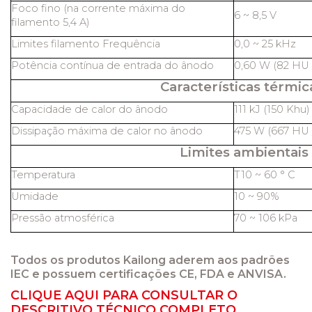
Foco fino (na corrente máxima do
6 ~ 8,5 V
filamento 5,4 A)
Limites filamento Frequência
0,0 ~ 25 kHz
Potência contínua de entrada do ânodo
0,60 W (82 HU /
Características térmic
Capacidade de calor do ânodo
111 kJ (150 Khu)
Dissipação máxima de calor no ânodo
475 W (667 HU /
Limites ambientais
Temperatura
T10 ~ 60 ° C
Umidade
10 ~ 90%
Pressão atmosférica
70 ~ 106 kPa
Todos os produtos Kailong aderem aos padrões
IEC e possuem certificações CE, FDA e ANVISA.
CLIQUE AQUI PARA CONSULTAR O
DESCRITIVO TÉCNICO COMPLETO.