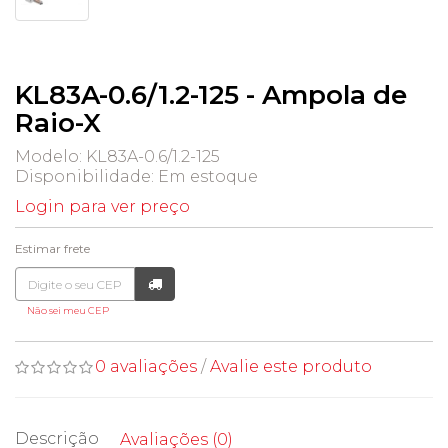
KL83A-0.6/1.2-125 - Ampola de
Raio-X
Modelo: KL83A-0.6/1.2-125
Disponibilidade:
Em estoque
Login para ver preço
Estimar frete
Não sei meu CEP
0 avaliações
/
Avalie este produto
Descrição
Avaliações (0)