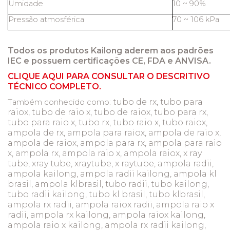
Umidade
10 ~ 90%
Pressão atmosférica
70 ~ 106 kPa
Todos os produtos Kailong aderem aos padrões
IEC e possuem certificações CE, FDA e ANVISA.
CLIQUE AQUI PARA CONSULTAR O DESCRITIVO
TÉCNICO COMPLETO.
tubo de rx, tubo para
Também conhecido como:
raiox, tubo de raio x, tubo de raiox, tubo para rx,
tubo para raio x, tubo rx, tubo raio x, tubo raiox,
ampola de rx, ampola para raiox, ampola de raio x,
ampola de raiox, ampola para rx, ampola para raio
x, ampola rx, ampola raio x, ampola raiox, x ray
tube, xray tube, xraytube, x raytube, ampola radii,
ampola kailong, ampola radii kailong, ampola kl
brasil, ampola klbrasil, tubo radii, tubo kailong,
tubo radii kailong, tubo kl brasil, tubo klbrasil,
ampola rx radii, ampola raiox radii, ampola raio x
radii, ampola rx kailong, ampola raiox kailong,
ampola raio x kailong, ampola rx radii kailong,