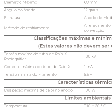
Diâmetro Máximo
68 mm
Ângulo do ânodo
12 graus
Estrutura
Ânodo de Molib
Arrefecimento 
Método de resfriamento
convecção
Classificações máximas e mínim
(Estes valores não devem ser 
Tensão máxima do tubo de Raio-X:
100 kV
Radiográfica
Corrente máxima do tubo de Raio-X
1 mA
Tensão mínima do Filamento
5.5 V
Características térmic
Dissipação máxima de calor no ânodo
100 W
Limites ambientais
Temperatura
T10 ~ 60 ° C