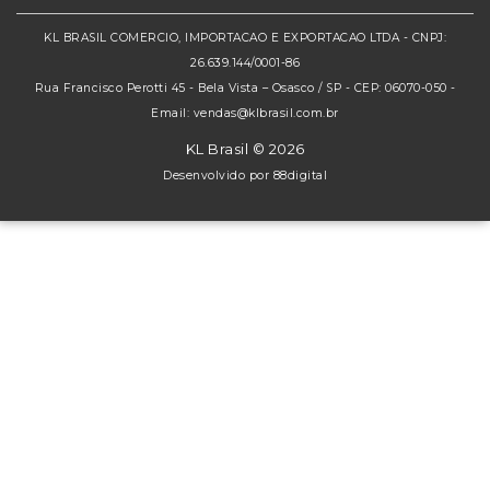
KL BRASIL COMERCIO, IMPORTACAO E EXPORTACAO LTDA - CNPJ:
26.639.144/0001-86
Rua Francisco Perotti 45 - Bela Vista – Osasco / SP - CEP: 06070-050 -
Email: vendas@klbrasil.com.br
KL Brasil © 2026
Desenvolvido por
88digital