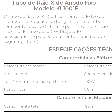
Tubo de Raio-X de Ânodo Fixo –
Modelo KL1001E
O Tubo de Raio-X, KL1001E contém ânodo fixo de
molibdênio revestido de tungstênio. Este tubo
tem ponto focal de 0.8mm, e permite uma tensão
máxima de tubo de 100 kV, Projetado
especialmente para equipamento industriais de
segurança (NDT).
ESPECIFICAÇÕES TÉC
Características Elétric
Gerador de alta tensão
Gerador de alt
Aterramento
Centro Aterrad
Tensão nominal do tubo de Raio-X:
100kV
Ponto Focal
0.8 mm
Características Mecâni
Comprimento total
195 mm