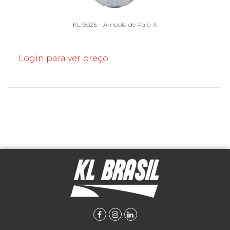
KL1602E - Ampola de Raio-X
Login para ver preço