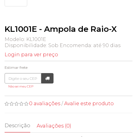
KL1001E - Ampola de Raio-X
Modelo: KL1001E
Disponibilidade:
Sob Encomenda: até 90 dias
Login para ver preço
Estimar frete
Não sei meu CEP
0 avaliações
/
Avalie este produto
Descrição
Avaliações (0)