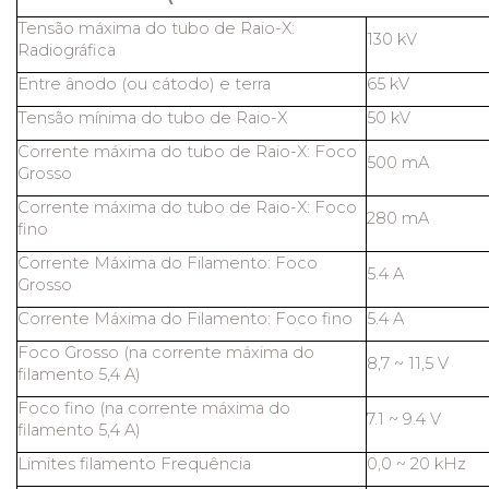
Tensão máxima do tubo de Raio-X:
130 kV
Radiográfica
Entre ânodo (ou cátodo) e terra
65 kV
Tensão mínima do tubo de Raio-X
50 kV
Corrente máxima do tubo de Raio-X: Foco
500 mA
Grosso
Corrente máxima do tubo de Raio-X: Foco
280 mA
fino
Corrente Máxima do Filamento: Foco
5.4 A
Grosso
Corrente Máxima do Filamento: Foco fino
5.4 A
Foco Grosso (na corrente máxima do
8,7 ~ 11,5 V
filamento 5,4 A)
Foco fino (na corrente máxima do
7.1 ~ 9.4 V
filamento 5,4 A)
Limites filamento Frequência
0,0 ~ 20 kHz