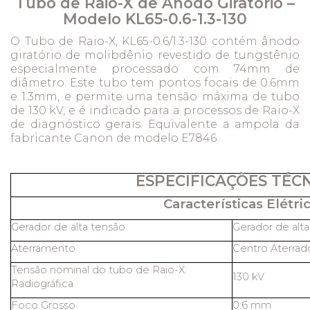
Tubo de Raio-X de Ânodo Giratório –
Modelo KL65-0.6-1.3-130
O Tubo de Raio-X, KL65-0.6/1.3-130 contém ânodo
giratório de molibdênio revestido de tungstênio
especialmente processado com 74mm de
diâmetro. Este tubo tem pontos focais de 0.6mm
e 1.3mm, e permite uma tensão máxima de tubo
de 130 kV, e é indicado para a processos de Raio-X
de diagnóstico gerais. Equivalente a ampola da
fabricante Canon de modelo E7846.
ESPECIFICAÇÕES TÉC
Características Elétric
Gerador de alta tensão
Gerador de alt
Aterramento
Centro Aterrad
Tensão nominal do tubo de Raio-X:
130 kV
Radiográfica
Foco Grosso
0.6 mm