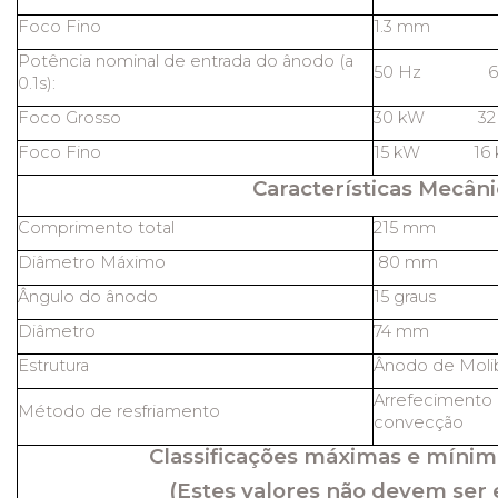
Foco Fino
1.3 mm
Potência nominal de entrada do ânodo (a
50 Hz 60
0.1s):
Foco Grosso
30 kW 32
Foco Fino
15 kW 16 
Características Mecâni
Comprimento total
215 mm
Diâmetro Máximo
80 mm
Ângulo do ânodo
15 graus
Diâmetro
74 mm
Estrutura
Ânodo de Molib
Arrefecimento 
Método de resfriamento
convecção
Classificações máximas e mínim
(Estes valores não devem ser 