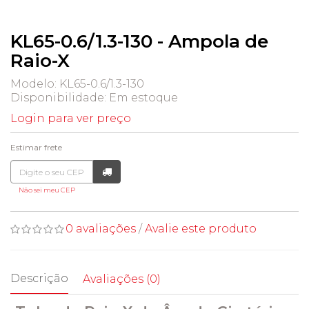
KL65-0.6/1.3-130 - Ampola de
Raio-X
Modelo: KL65-0.6/1.3-130
Disponibilidade:
Em estoque
Login para ver preço
Estimar frete
Não sei meu CEP
0 avaliações
/
Avalie este produto
Descrição
Avaliações (0)