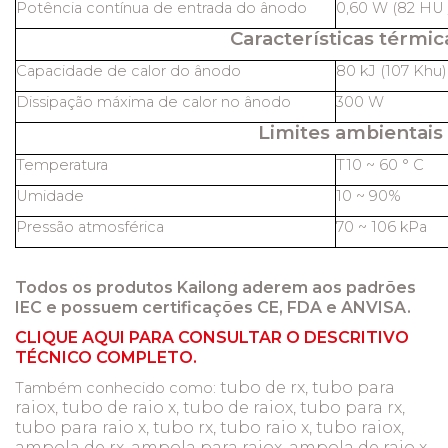
Potência contínua de entrada do ânodo
0,60 W (82 HU /
Características térmic
Capacidade de calor do ânodo
80 kJ (107 Khu)
Dissipação máxima de calor no ânodo
300 W
Limites ambientais
Temperatura
T10 ~ 60 ° C
Umidade
10 ~ 90%
Pressão atmosférica
70 ~ 106 kPa
Todos os produtos Kailong aderem aos padrões
IEC e possuem certificações CE, FDA e ANVISA.
CLIQUE AQUI PARA CONSULTAR O DESCRITIVO
TÉCNICO COMPLETO.
tubo de rx, tubo para
Também conhecido como:
raiox, tubo de raio x, tubo de raiox, tubo para rx,
tubo para raio x, tubo rx, tubo raio x, tubo raiox,
ampola de rx, ampola para raiox, ampola de raio x,