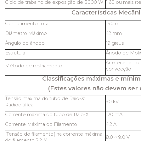
Ciclo de trabalho de exposição de 8000 W
1:60 ou mais (t
Características Mecâni
Comprimento total
140 mm
Diâmetro Máximo
42 mm
Ângulo do ânodo
19 graus
Estrutura
Ânodo de Molib
Arrefecimento 
Método de resfriamento
convecção
Classificações máximas e mínim
(Estes valores não devem ser 
Tensão máxima do tubo de Raio-X:
90 kV
Radiográfica
Corrente máxima do tubo de Raio-X
120 mA
Corrente Máxima do Filamento
4.2 A
Tensão do filamento( na corrente máxima
8.0 ~ 9.0 V
do filamento 2,2 A)