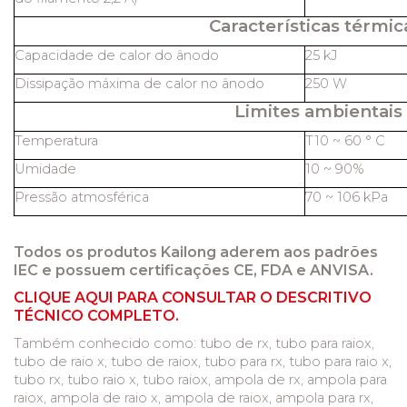
Características térmic
Capacidade de calor do ânodo
25 kJ
Dissipação máxima de calor no ânodo
250 W
Limites ambientais
Temperatura
T10 ~ 60 ° C
Umidade
10 ~ 90%
Pressão atmosférica
70 ~ 106 kPa
Todos os produtos Kailong aderem aos padrões
IEC e possuem certificações CE, FDA e ANVISA.
CLIQUE AQUI PARA CONSULTAR O DESCRITIVO
TÉCNICO COMPLETO.
Também conhecido como: tubo de rx, tubo para raiox,
tubo de raio x, tubo de raiox, tubo para rx, tubo para raio x,
tubo rx, tubo raio x, tubo raiox, ampola de rx, ampola para
raiox, ampola de raio x, ampola de raiox, ampola para rx,