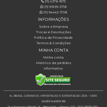
(11) 4376-1675
(11) 91939-5718
(11) 94442-1708
INFORMAÇÕES
Sobre a Empresa
Trocas e Devoluções
Política de Privacidade
Termos & Condições
MINHA CONTA
Minha conta
Histórico de pedidos
Informativo
KL BRASIL COMERCIO, IMPORTACAO E EXPORTACAO LTDA - CNPJ:
26.639.144/0001-86
Rua Francisco Perotti 45 - Bela Vista – Osasco / SP - CEP: 06070-050 -