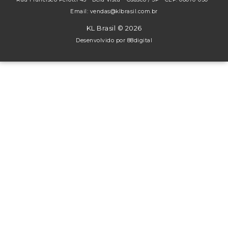
Email: vendas@klbrasil.com.br
KL Brasil © 2026
Desenvolvido por
88digital