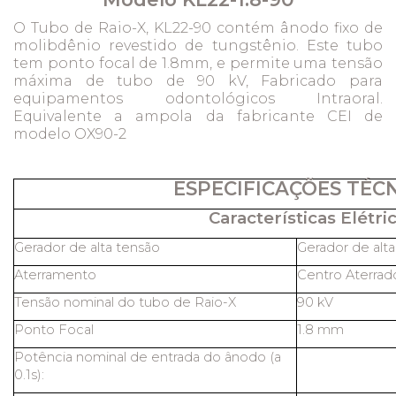
O Tubo de Raio-X, KL22-90 contém ânodo fixo de
molibdênio revestido de tungstênio. Este tubo
tem ponto focal de 1.8mm, e permite uma tensão
máxima de tubo de 90 kV, Fabricado para
equipamentos odontológicos Intraoral.
Equivalente a ampola da fabricante CEI de
modelo OX90-2
ESPECIFICAÇÕES TÉC
Características Elétric
Gerador de alta tensão
Gerador de alt
Aterramento
Centro Aterrad
Tensão nominal do tubo de Raio-X
90 kV
Ponto Focal
1.8 mm
Potência nominal de entrada do ânodo (a
0.1s):