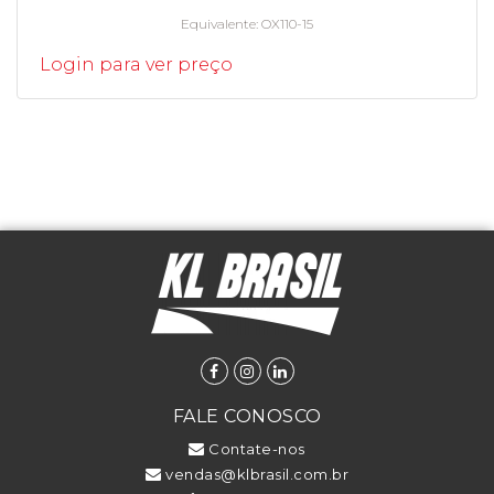
Equivalente
OX110-15
Login para ver preço
FALE CONOSCO
Contate-nos
vendas@klbrasil.com.br