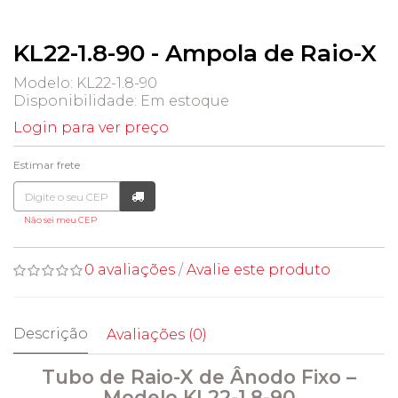
KL22-1.8-90 - Ampola de Raio-X
Modelo: KL22-1.8-90
Disponibilidade:
Em estoque
Login para ver preço
Estimar frete
Não sei meu CEP
0 avaliações
/
Avalie este produto
Descrição
Avaliações (0)
Tubo de Raio-X de Ânodo Fixo –
Modelo KL22-1.8-90