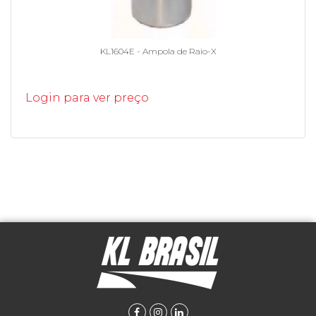
KL1604E - Ampola de Raio-X
Login para ver preço