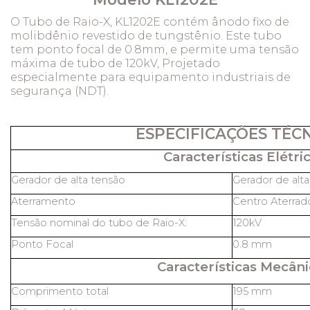
O Tubo de Raio-X, KL1202E contém ânodo fixo de
molibdênio revestido de tungstênio. Este tubo
tem ponto focal de 0.8mm, e permite uma tensão
máxima de tubo de 120kV, Projetado
especialmente para equipamento industriais de
segurança (NDT).
ESPECIFICAÇÕES TÉC
Características Elétric
Gerador de alta tensão
Gerador de alt
Aterramento
Centro Aterrad
Tensão nominal do tubo de Raio-X:
120kV
Ponto Focal
0.8 mm
Características Mecâni
Comprimento total
195 mm