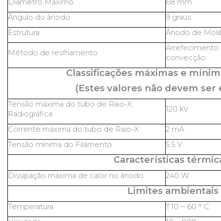
Diâmetro Máximo
68 mm
Ângulo do ânodo
9 graus
Estrutura
Ânodo de Molib
Arrefecimento 
Método de resfriamento
convecção
Classificações máximas e mínim
(Estes valores não devem ser 
Tensão máxima do tubo de Raio-X:
120 kV
Radiográfica
Corrente máxima do tubo de Raio-X
2 mA
Tensão mínima do Filamento
5.5 V
Características térmic
Dissipação máxima de calor no ânodo
240 W
Limites ambientais
Temperatura
T10 ~ 60 ° C