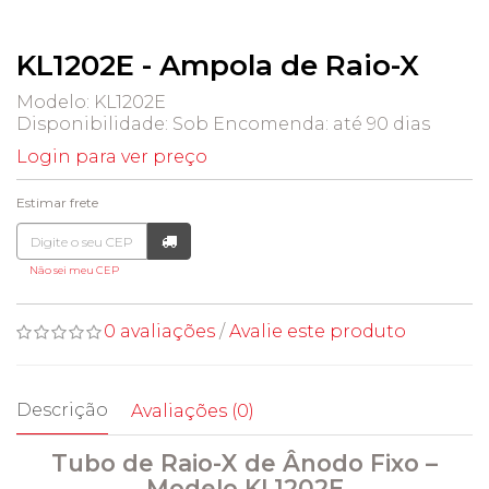
KL1202E - Ampola de Raio-X
Modelo: KL1202E
Disponibilidade:
Sob Encomenda: até 90 dias
Login para ver preço
Estimar frete
Não sei meu CEP
0 avaliações
/
Avalie este produto
Descrição
Avaliações (0)
Tubo de Raio-X de Ânodo Fixo –
Modelo KL1202E