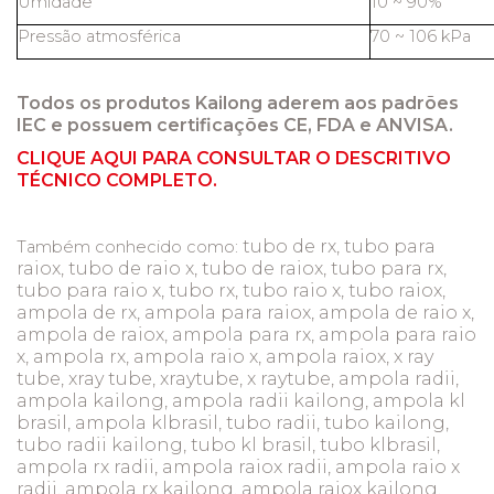
Umidade
10 ~ 90%
Pressão atmosférica
70 ~ 106 kPa
Todos os produtos Kailong aderem aos padrões
IEC e possuem certificações CE, FDA e ANVISA.
CLIQUE AQUI PARA CONSULTAR O DESCRITIVO
TÉCNICO COMPLETO.
tubo de rx, tubo para
Também conhecido como:
raiox, tubo de raio x, tubo de raiox, tubo para rx,
tubo para raio x, tubo rx, tubo raio x, tubo raiox,
ampola de rx, ampola para raiox, ampola de raio x,
ampola de raiox, ampola para rx, ampola para raio
x, ampola rx, ampola raio x, ampola raiox, x ray
tube, xray tube, xraytube, x raytube, ampola radii,
ampola kailong, ampola radii kailong, ampola kl
brasil, ampola klbrasil, tubo radii, tubo kailong,
tubo radii kailong, tubo kl brasil, tubo klbrasil,
ampola rx radii, ampola raiox radii, ampola raio x
radii, ampola rx kailong, ampola raiox kailong,