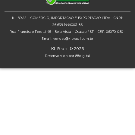
KL BRASIL COMERCIO, IMPORTACAO E EXPORTACAO LTDA - CNPJ:
26.639.144/0001-86
Rua Francisco Perotti 45 - Bela Vista – Osasco / SP - CEP: 06070-050 -
Email: vendas@klbrasil.com.br
KL Brasil © 2026
Desenvolvido por
88digital