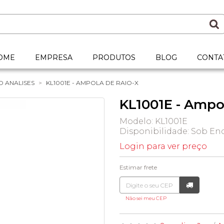
OME
EMPRESA
PRODUTOS
BLOG
CONTA
O ANALISES
KL1001E - AMPOLA DE RAIO-X
KL1001E - Ampo
Modelo: KL1001E
Disponibilidade:
Sob Enc
Login para ver preço
Estimar frete
Não sei meu CEP