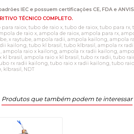
padrões IEC e possuem certificações CE, FDA e ANVIS
RITIVO TÉCNICO COMPLETO.
 para raiox, tubo de raio x, tubo de raiox, tubo para rx, 
mpola de raio x, ampola de raiox, ampola para rx, ampol
tube, x raytube, ampola radii, ampola kailong, ampola r
dii kailong, tubo kl brasil, tubo klbrasil, ampola rx radi
 ampola raio x kailong, ampola rx radii kailong, ampola
l brasil, ampola raio x kl brasil, tubo rx radii, tubo raio
bo rx radii kailong, tubo raio x radii kailong, tubo raio
e, klbrasil, NDT
Produtos que também podem te interessar