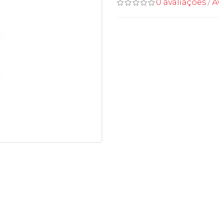
0 avaliações
/
A