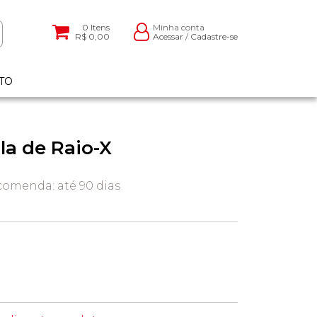
0
Itens
Minha conta
R$ 0,00
Acessar
/
Cadastre-se
TO
la de Raio-X
omenda: até 90 dias