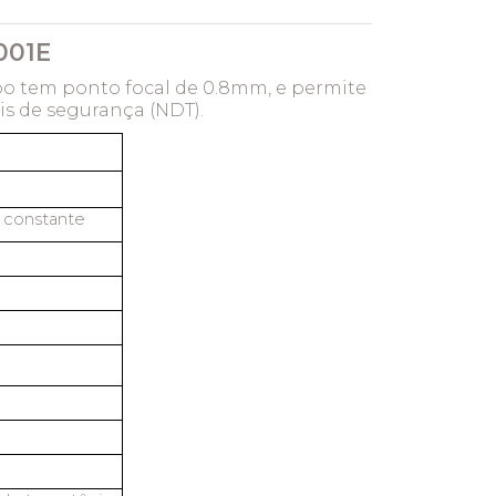
001E
bo tem ponto focal de 0.8mm, e permite
s de segurança (NDT).
l constante