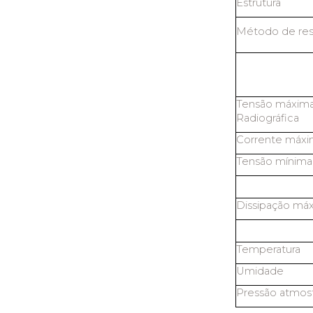
Estrutura
Método de res
Tensão máxima
Radiográfica
Corrente máxi
Tensão mínima
Dissipação máx
Temperatura
Umidade
Pressão atmosf