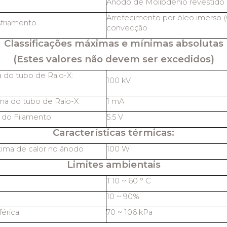
Ânodo de Molibdênio revestido 
Arrefecimento por óleo imerso (
friamento
convecção
Classificações máximas e mínimas absolutas
(Estes valores não devem ser excedidos)
 do tubo de Raio-X:
100 kV
ma do tubo de Raio-X
1 mA
 do Filamento
5.5 V
Características térmicas:
ima de calor no ânodo
100 W
Limites ambientais
T10 ~ 60 ° C
10 ~ 90%
érica
70 ~ 106 kPa