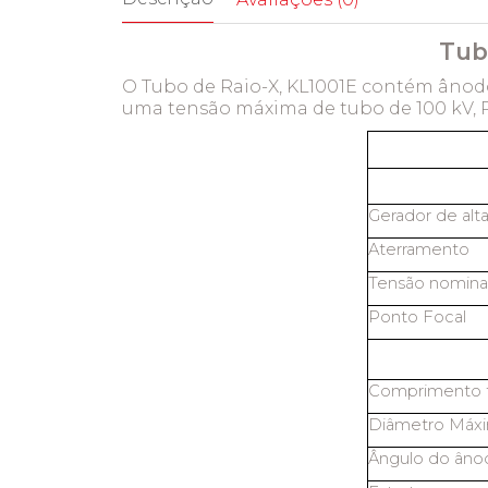
Tub
O Tubo de Raio-X, KL1001E contém ânodo
uma tensão máxima de tubo de 100 kV, 
Gerador de alt
Aterramento
Tensão nominal
Ponto Focal
Comprimento t
Diâmetro Máx
Ângulo do âno