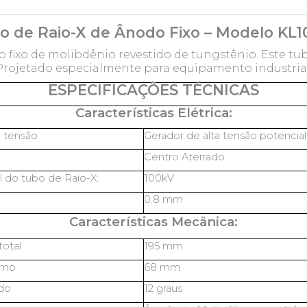
o de Raio-X de Ânodo Fixo – Modelo KL1
 fixo de molibdênio revestido de tungstênio. Este tu
Projetado especialmente para equipamento industriai
ESPECIFICAÇÕES TÉCNICAS
Características Elétrica:
a tensão
Gerador de alta tensão potencia
Centro Aterrado
 do tubo de Raio-X:
100kV
0.8 mm
Características Mecânica:
otal
195 mm
imo
68 mm
do
12 graus