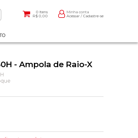
0
Itens
Minha conta
R$ 0,00
Acessar
/
Cadastre-se
TO
50H - Ampola de Raio-X
0H
oque