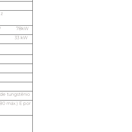
50Hz
kW 78kW
W 33 kW
de tungstênio
80 máx.) E por