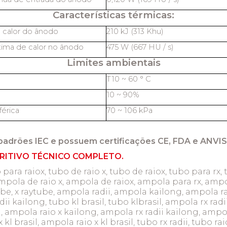
Características térmicas:
 calor do ânodo
210 kJ (313 Khu)
ima de calor no ânodo
475 W (667 HU / s)
Limites ambientais
T10 ~ 60 ° C
10 ~ 90%
érica
70 ~ 106 kPa
padrões IEC e possuem certificações CE, FDA e ANVIS
RITIVO TÉCNICO COMPLETO.
 para raiox, tubo de raio x, tubo de raiox, tubo para rx, 
mpola de raio x, ampola de raiox, ampola para rx, ampol
tube, x raytube, ampola radii, ampola kailong, ampola r
dii kailong, tubo kl brasil, tubo klbrasil, ampola rx radi
 ampola raio x kailong, ampola rx radii kailong, ampola
l brasil, ampola raio x kl brasil, tubo rx radii, tubo raio