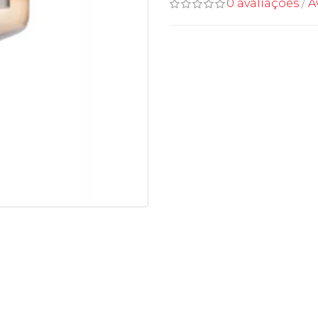
0 avaliações
/
A