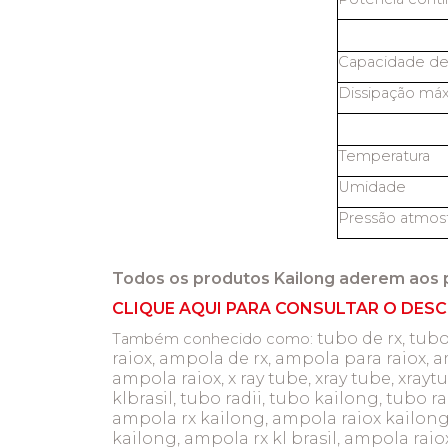
Capacidade de
Dissipação máx
Temperatura
Umidade
Pressão atmosf
Todos os produtos Kailong aderem aos 
CLIQUE AQUI PARA CONSULTAR O DESC
tubo de rx, tubo
Também conhecido como:
raiox, ampola de rx, ampola para raiox, a
ampola raiox, x ray tube, xray tube, xray
klbrasil, tubo radii, tubo kailong, tubo ra
ampola rx kailong, ampola raiox kailong,
kailong, ampola rx kl brasil, ampola raiox k