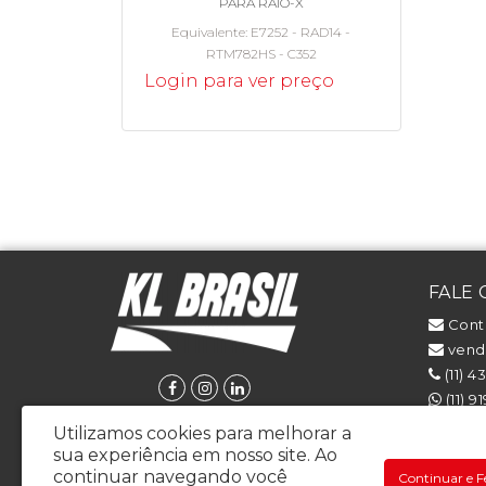
PARA RAIO-X
Equivalente
E7252 - RAD14 -
RTM782HS - C352
Login para ver preço
FALE
Cont
venda
(11) 4
(11) 9
(11) 
Utilizamos cookies para melhorar a
sua experiência em nosso site.
Ao
continuar navegando você
Continuar e F