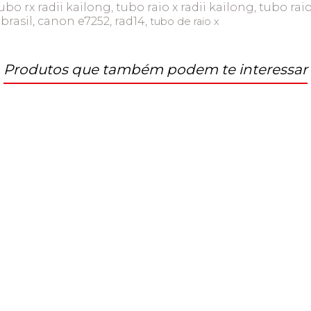
bo rx radii kailong, tubo raio x radii kailong, tubo raio
 klbrasil, canon e7252, rad14,
tubo de raio x
Produtos que também podem te interessar