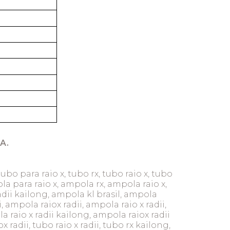
A.
tubo para raio x, tubo rx, tubo raio x, tubo
a para raio x, ampola rx, ampola raio x,
adii kailong, ampola kl brasil, ampola
i, ampola raiox radii, ampola raio x radii,
 raio x radii kailong, ampola raiox radii
x radii, tubo raio x radii, tubo rx kailong,