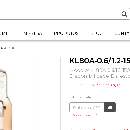
OME
EMPRESA
PRODUTOS
BLOG
CONTA
E RAIO-X
KL80A-0.6/1.2-1
Modelo: KL80A-0.6/1.2-15
Disponibilidade:
Em est
Login para ver preço
Estimar frete
Não sei meu CEP