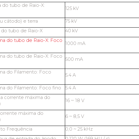
 do tubo de Raio-X:
125 kV
u cátodo) e terra
75 kV
 do tubo de Raio-X
40 kV
ma do tubo de Raio-X: Foco
1000 mA
ma do tubo de Raio-X: Foco
500 mA
ma do Filamento: Foco
5.4 A
ma do Filamento: Foco fino
5.4 A
na corrente máxima do
16 ~ 18 V
)
corrente máxima do
6 ~ 8,5 V
)
nto Frequência
0,0 ~ 25 kHz
ínua de entrada do ânodo
0,120 W (169 HU / s)