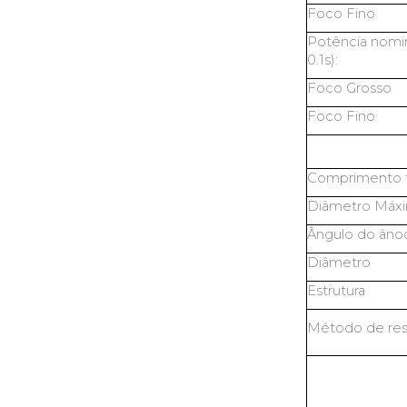
Foco Fino
Potência nomin
0.1s):
Foco Grosso
Foco Fino
Comprimento t
Diâmetro Máx
Ângulo do âno
Diâmetro
Estrutura
Método de res