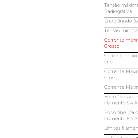
Tensão máxima
Radiográfica
Entre ânodo (o
Tensão mínima
Corrente máxi
Grosso
Corrente máxi
fino
Corrente Máxi
Grosso
Corrente Máxi
Foco Grosso (
filamento 5,4 A
Foco fino (na 
filamento 5,4 A
Limites filame
Potência cont