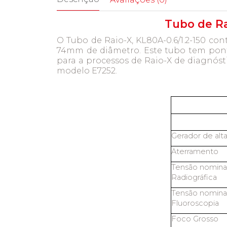
Tubo de Ra
O Tubo de Raio-X, KL80A-0.6/1.2-150 c
74mm de diâmetro. Este tubo tem pont
para a processos de Raio-X de diagnóst
modelo E7252.
Gerador de alt
Aterramento
Tensão nominal
Radiográfica
Tensão nominal
Fluoroscopia
Foco Grosso