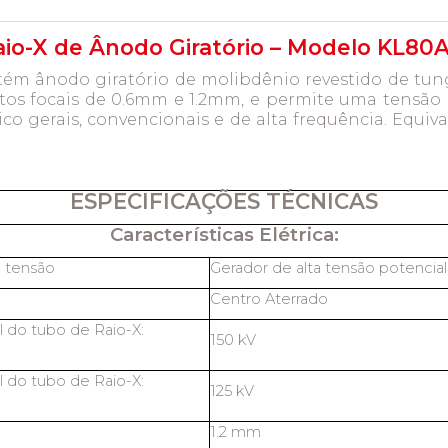
io-X de Ânodo Giratório – Modelo KL80A-
ontém ânodo giratório de molibdênio revestido de t
os focais de 0.6mm e 1.2mm, e permite uma tensão m
ico gerais, convencionais e de alta frequência. Equi
ESPECIFICAÇÕES TÉCNICAS
Características Elétrica:
a tensão
Gerador de alta tensão potencia
Centro Aterrado
 do tubo de Raio-X:
150 kV
 do tubo de Raio-X:
125 kV
1.2 mm