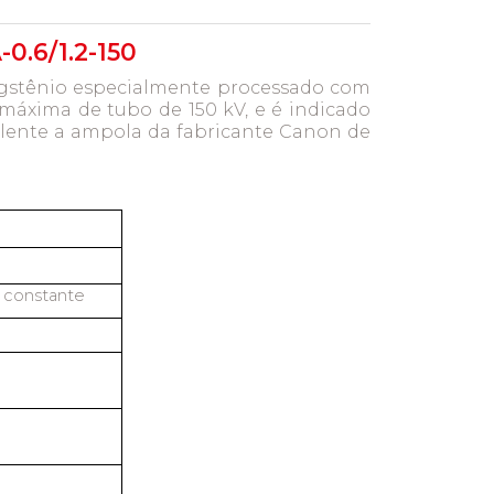
0.6/1.2-150
ungstênio especialmente processado com
áxima de tubo de 150 kV, e é indicado
valente a ampola da fabricante Canon de
l constante