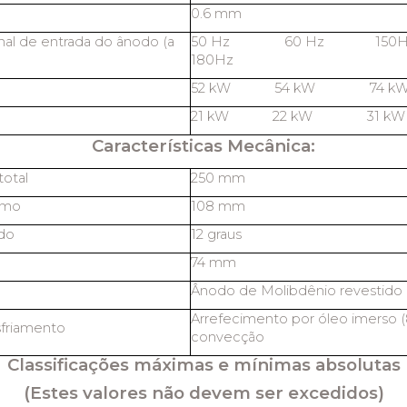
0.6 mm
al de entrada do ânodo (a
50 Hz 60 Hz 1
180Hz
52 kW 54 kW 74 
21 kW 22 kW 31 k
Características Mecânica:
otal
250 mm
imo
108 mm
do
12 graus
74 mm
Ânodo de Molibdênio revestido 
Arrefecimento por óleo imerso (
friamento
convecção
Classificações máximas e mínimas absolutas
(Estes valores não devem ser excedidos)