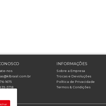
 CONOSCO
INFORMAÇÕES
ate-nos
Sobre a Empresa
s@klbrasil.com.br
Trocas e Devoluções
376-1675
Política de Privacidade
1939-5718
Termos & Condições
94442-1708
echar