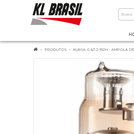
H
PRODUTOS
KL80A-0.6/1.2-150H - AMPOLA D