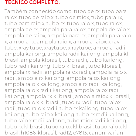
TÉCNICO COMPLETO.
Também conhecido como: tubo de rx, tubo para
raiox, tubo de raio x, tubo de raiox, tubo para rx,
tubo para raio x, tubo rx, tubo raio x, tubo raiox,
ampola de rx, ampola para raiox, ampola de raio x,
ampola de raiox, ampola para rx, ampola para raio
x, ampola rx, ampola raio x, ampola raiox, x ray
tube, xray tube, xraytube, x raytube, ampola radii,
ampola kailong, ampola radii kailong, ampola kl
brasil, ampola klbrasil, tubo radii, tubo kailong,
tubo radii kailong, tubo kl brasil, tubo klbrasil,
ampola rx radii, ampola raiox radii, ampola raio x
radii, ampola rx kailong, ampola raiox kailong,
ampola raio x kailong, ampola rx radii kailong,
ampola raio x radii kailong, ampola raiox radii
kailong, ampola rx kl brasil, ampola raiox kl brasil,
ampola raio x kl brasil, tubo rx radii, tubo raiox
radii, tubo raio x radii, tubo rx kailong, tubo raiox
kailong, tubo raio x kailong, tubo rx radii kailong,
tubo raio x radii kailong, tubo raiox radii kailong,
tubo rx kl brasil, tubo raiox kl brasil, tubo raio x kl
brasil, h1086, klbrasil, rad12, e7813, canon, varian