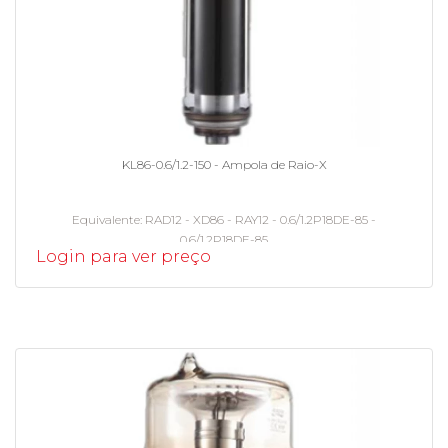
KL86-0.6/1.2-150 - Ampola de Raio-X
Equivalente
RAD12 - XD86 - RAY12 - 0.6/1.2P18DE-85 -
0.6/1.2P18DE-85
Login para ver preço