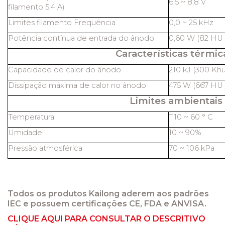
6,5 ~ 8,8 V
filamento 5,4 A)
Limites filamento Frequência
0,0 ~ 25 kHz
Potência contínua de entrada do ânodo
0,60 W (82 HU /
Características térmic
Capacidade de calor do ânodo
210 kJ (300 Khu
Dissipação máxima de calor no ânodo
475 W (667 HU /
Limites ambientais
Temperatura
T10 ~ 60 ° C
Umidade
10 ~ 90%
Pressão atmosférica
70 ~ 106 kPa
Todos os produtos Kailong aderem aos padrões
IEC e possuem certificações CE, FDA e ANVISA.
CLIQUE AQUI PARA CONSULTAR O DESCRITIVO