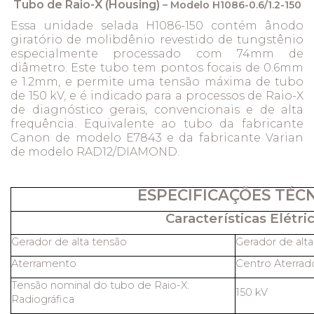
Tubo de Raio-X (Housing)
– Modelo H1086-0.6/1.2-150
Essa unidade selada H1086-150 contém ânodo
giratório de molibdênio revestido de tungstênio
especialmente processado com 74mm de
diâmetro. Este tubo tem pontos focais de 0.6mm
e 1.2mm, e permite uma tensão máxima de tubo
de 150 kV, e é indicado para a processos de Raio-X
de diagnóstico gerais, convencionais e de alta
frequência. Equivalente ao tubo da fabricante
Canon de modelo E7843 e da fabricante Varian
de modelo RAD12/DIAMOND.
ESPECIFICAÇÕES TÉC
Características Elétric
Gerador de alta tensão
Gerador de alt
Aterramento
Centro Aterrad
Tensão nominal do tubo de Raio-X:
150 kV
Radiográfica