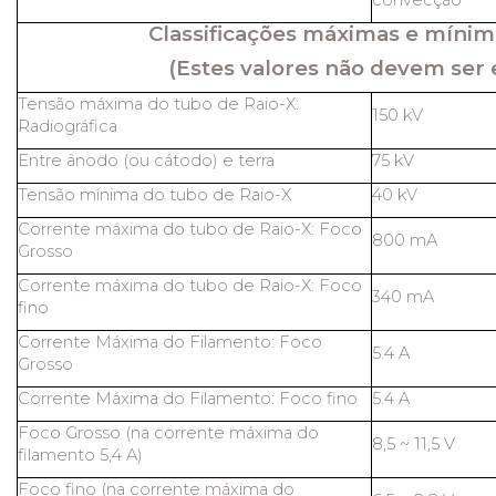
convecção
Classificações máximas e mínim
(Estes valores não devem ser 
Tensão máxima do tubo de Raio-X:
150 kV
Radiográfica
Entre ânodo (ou cátodo) e terra
75 kV
Tensão mínima do tubo de Raio-X
40 kV
Corrente máxima do tubo de Raio-X: Foco
800 mA
Grosso
Corrente máxima do tubo de Raio-X: Foco
340 mA
fino
Corrente Máxima do Filamento: Foco
5.4 A
Grosso
Corrente Máxima do Filamento: Foco fino
5.4 A
Foco Grosso (na corrente máxima do
8,5 ~ 11,5 V
filamento 5,4 A)
Foco fino (na corrente máxima do