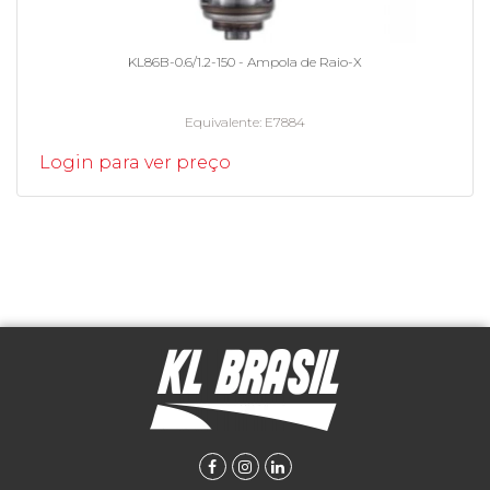
KL86B-0.6/1.2-150 - Ampola de Raio-X
Equivalente
E7884
Login para ver preço