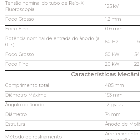
Tensão nominal do tubo de Raio-X:
125 kV
Fluoroscopia
Foco Grosso
1.2 mm
Foco Fino
0.6 mm
Potência nominal de entrada do ânodo (a
50 Hz 60
0.1s):
Foco Grosso
50 kW 54
Foco Fino
20 kW 22
Características Mecâni
Comprimento total
485 mm
Diâmetro Máximo
153 mm
Ângulo do ânodo
12 graus
Diâmetro
74 mm
Estrutura
Ânodo de Molib
Arrefecimento 
Método de resfriamento