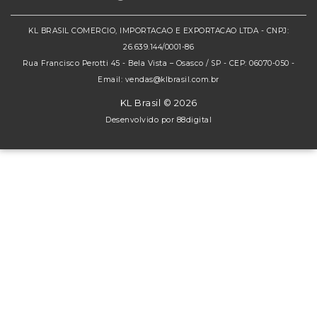
KL BRASIL COMERCIO, IMPORTACAO E EXPORTACAO LTDA - CNPJ:
26.639.144/0001-86
Rua Francisco Perotti 45 - Bela Vista – Osasco / SP - CEP: 06070-050 -
Email: vendas@klbrasil.com.br
KL Brasil © 2026
Desenvolvido por
88digital