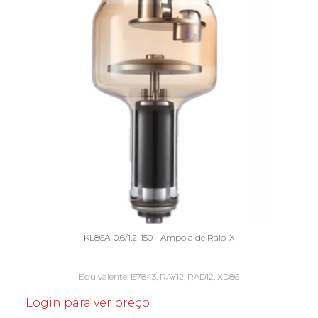
KL86A-0.6/1.2-150 - Ampola de Raio-X
Equivalente
E7843, RAY12, RAD12, XD86
Login para ver preço