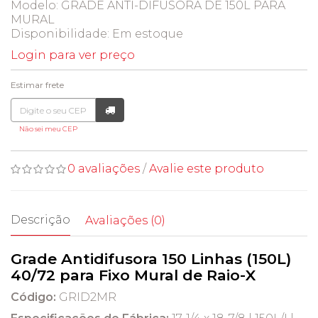
Modelo: GRADE ANTI-DIFUSORA DE 150L PARA
MURAL
Disponibilidade:
Em estoque
Login para ver preço
Estimar frete
Não sei meu CEP
0 avaliações
/
Avalie este produto
Descrição
Avaliações (0)
Grade Antidifusora 150 Linhas (150L)
40/72 para Fixo Mural de Raio-X
Código:
GRID2MR