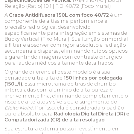
Especificações de Fábrica:
17-1/4 x 18-7/8 | 150L/I |
Relação (Ratio) 10:1 | F.D. 40/72 (Foco Mural)
A
Grade Antidifusora 150L com foco 40/72
é um
componente de altíssima performance e
precisão radiológica, desenvolvido
especificamente para integração em sistemas de
Bucky Vertical (Fixo Mural). Sua função primordial
é filtrar e absorver com rigor absoluto a radiação
secundária e dispersa, eliminando ruídos ópticos
e garantindo imagens com contraste cirúrgico
para laudos médicos altamente detalhados.
O grande diferencial deste modelo é a sua
densidade ultra-alta de
150 linhas por polegada
(150L/I)
. Essa microtrama de tiras de chumbo
intercaladas com alumínio de alta pureza é
incrivelmente fina, eliminando completamente o
risco de artefatos visíveis ou o surgimento do
Efeito Moiré
. Por isso, ela é considerada o padrão
ouro absoluto para
Radiologia Digital Direta (DR) e
Computadorizada (CR) de alta resolução
.
Sua estrutura externa possui revestimento em