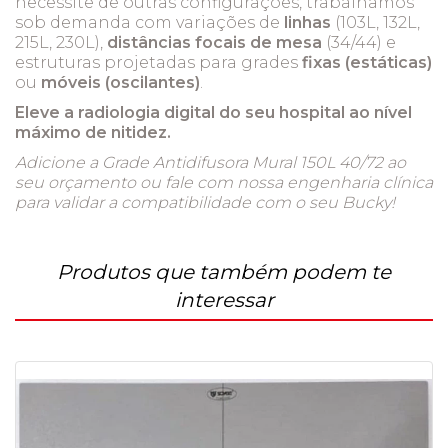
necessite de outras configurações, trabalhamos
sob demanda com variações de
linhas
(103L, 132L,
215L, 230L),
distâncias focais de mesa
(34/44) e
estruturas projetadas para grades
fixas (estáticas)
ou
móveis (oscilantes)
.
Eleve a radiologia digital do seu hospital ao nível
máximo de nitidez.
Adicione a Grade Antidifusora Mural 150L 40/72 ao
seu orçamento ou fale com nossa engenharia clínica
para validar a compatibilidade com o seu Bucky!
Produtos que também podem te
interessar