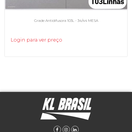
Grade Antidifusora 103L - 34/44 MESA
Login para ver preço