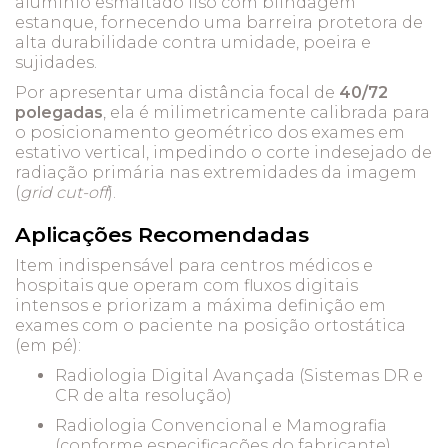
alumínio esmaltado liso com blindagem
estanque, fornecendo uma barreira protetora de
alta durabilidade contra umidade, poeira e
sujidades.
Por apresentar uma distância focal de
40/72
polegadas
, ela é milimetricamente calibrada para
o posicionamento geométrico dos exames em
estativo vertical, impedindo o corte indesejado de
radiação primária nas extremidades da imagem
(
grid cut-off
).
Aplicações Recomendadas
Item indispensável para centros médicos e
hospitais que operam com fluxos digitais
intensos e priorizam a máxima definição em
exames com o paciente na posição ortostática
(em pé):
Radiologia Digital Avançada (Sistemas DR e
CR de alta resolução)
Radiologia Convencional e Mamografia
(conforme especificações do fabricante)