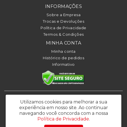
INFORMAÇÕES
Sobre a Empresa
Trocas e Devoluções
Política de Privacidade
Termos & Condições
MINHA CONTA
Minha conta
Histórico de pedidos
Informativo
KL BRASIL COMERCIO, IMPORTACAO E EXPORTACAO LTDA - CNPJ:
Utilizamos cookies para melhorar a sua
26.639.144/0001-86
experiência em nosso site.
Ao continuar
Rua Francisco Perotti 45 - Bela Vista – Osasco / SP - CEP: 06070-050 -
navegando você concorda com a nossa
Email: vendas@klbrasil.com.br
Política de Privacidade
.
KL Brasil © 2026