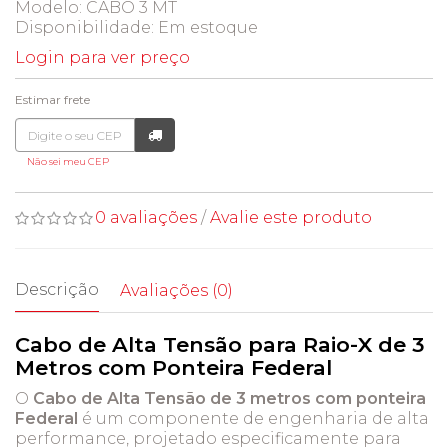
Modelo: CABO 3 MT
Disponibilidade:
Em estoque
Login para ver preço
Estimar frete
Não sei meu CEP
0 avaliações
/
Avalie este produto
Descrição
Avaliações (0)
Cabo de Alta Tensão para Raio-X de 3
Metros com Ponteira Federal
O
Cabo de Alta Tensão de 3 metros com ponteira
Federal
é um componente de engenharia de alta
performance, projetado especificamente para