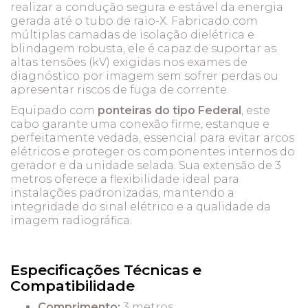
realizar a condução segura e estável da energia
gerada até o tubo de raio-X. Fabricado com
múltiplas camadas de isolação dielétrica e
blindagem robusta, ele é capaz de suportar as
altas tensões (kV) exigidas nos exames de
diagnóstico por imagem sem sofrer perdas ou
apresentar riscos de fuga de corrente.
Equipado com
ponteiras do tipo Federal
, este
cabo garante uma conexão firme, estanque e
perfeitamente vedada, essencial para evitar arcos
elétricos e proteger os componentes internos do
gerador e da unidade selada. Sua extensão de 3
metros oferece a flexibilidade ideal para
instalações padronizadas, mantendo a
integridade do sinal elétrico e a qualidade da
imagem radiográfica.
Especificações Técnicas e
Compatibilidade
Comprimento:
3 metros.