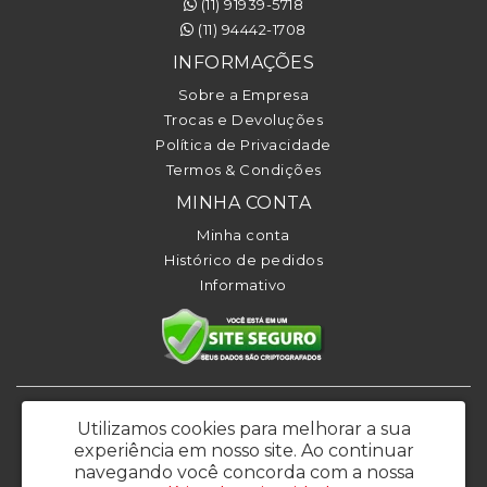
(11) 91939-5718
(11) 94442-1708
INFORMAÇÕES
Sobre a Empresa
Trocas e Devoluções
Política de Privacidade
Termos & Condições
MINHA CONTA
Minha conta
Histórico de pedidos
Informativo
KL BRASIL COMERCIO, IMPORTACAO E EXPORTACAO LTDA - CNPJ:
Utilizamos cookies para melhorar a sua
26.639.144/0001-86
experiência em nosso site.
Ao continuar
Rua Francisco Perotti 45 - Bela Vista – Osasco / SP - CEP: 06070-050 -
navegando você concorda com a nossa
Email: vendas@klbrasil.com.br