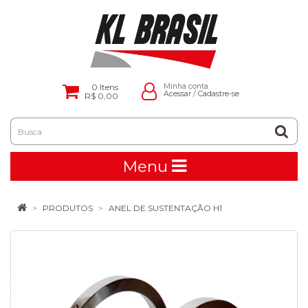
0
Itens
Minha conta
Acessar
/
Cadastre-se
R$ 0,00
Menu
PRODUTOS
ANEL DE SUSTENTAÇÃO H1