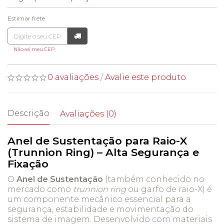
Estimar frete
Não sei meu CEP
0 avaliações
/
Avalie este produto
Descrição
Avaliações (0)
Anel de Sustentação para Raio-X
(Trunnion Ring) – Alta Segurança e
Fixação
O
Anel de Sustentação
(também conhecido no
mercado como
trunnion ring
ou garfo de raio-X) é
um componente mecânico essencial para a
segurança, estabilidade e movimentação do
sistema de imagem. Desenvolvido com materiais